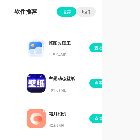
软件推荐
推荐
热门
抠图改图王
查看
115.94MB
主题动态壁纸
查看
191.61MB
霜月相机
查看
48.69MB