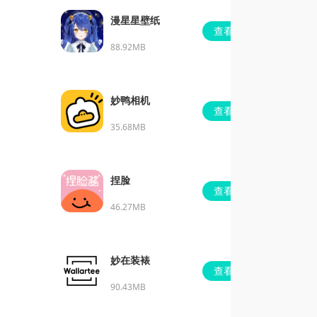
漫星星壁纸
查看
88.92MB
妙鸭相机
查看
35.68MB
捏脸
查看
46.27MB
妙在装裱
查看
90.43MB