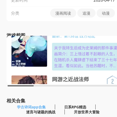
分类
漫画阅读
追漫
动漫
游戏截图
相关合集
学古诗词app合集
日系RPG精选
迷宫与谜题的挑战
开放世界大冒险