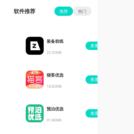
软件推荐
推荐
热门
装备前线
查看
25.55MB
猫客优选
查看
18.82MB
预泊优选
查看
91.86MB