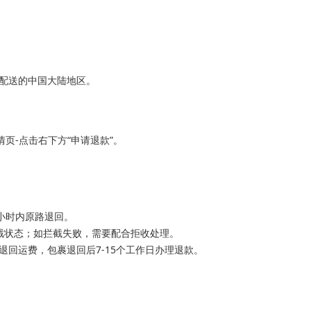
配送的中国大陆地区。
页-点击右下方“申请退款”。
小时内原路退回。
截状态；如拦截失败，需要配合拒收处理。
回运费，包裹退回后7-15个工作日办理退款。
。