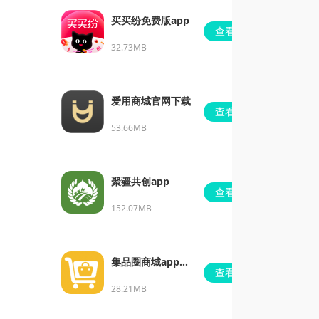
买买纷免费版app
查看
32.73MB
爱用商城官网下载
查看
53.66MB
聚疆共创app
查看
152.07MB
集品圈商城app下
查看
载安装
28.21MB