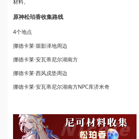
材料。
原神松珀香收集路线
4个地点
挪德卡莱·噩影泽地周边
挪德卡莱·安瓦蒂尼尔湖南方
挪德卡莱·西风戍垫周边
挪德卡莱·安瓦蒂尼尔湖南方NPC库济米奇