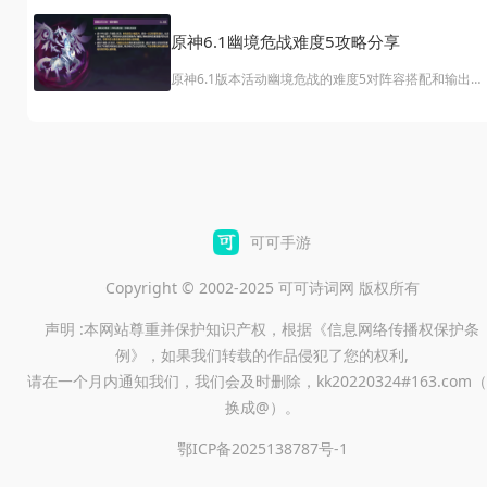
及以上魔女会成员，才能触发专属团队增益，大幅提升
战斗上限！不少玩家好奇目前已上线的魔女会角色有哪
原神6.1幽境危战难度5攻略分享
些、阵容该如何搭配，下面这份完整角色一览+体系核
​原神6.1版本活动幽境危战的难度5对阵容搭配和输出手
心解析，帮你快速上手新玩法，组建强势魔女会队伍。
法提出了较高要求。想要轻松挑战最高难度、拿满奖
励？下面这套以草行久为核心的低配高伤阵容，亲测有
效，助你一次通关！
可可手游
Copyright © 2002-2025 可可诗词网 版权所有
声明 :本网站尊重并保护知识产权，根据《信息网络传播权保护条
例》，如果我们转载的作品侵犯了您的权利,
请在一个月内通知我们，我们会及时删除，kk20220324#163.com（
换成@）。
鄂ICP备2025138787号-1