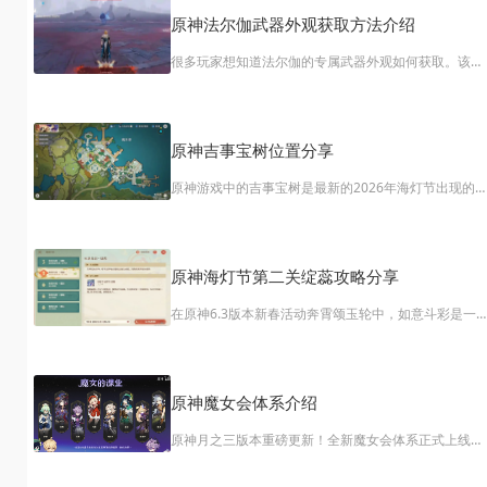
原神法尔伽武器外观获取方法介绍
​很多玩家想知道法尔伽的专属武器外观如何获取。该外
观名为无毁·督兰嘉德，采用双剑设计，与法尔伽的北风
骑士形象相得益彰，且为免费获取。本文整理了6.4版
中的完整获取流程，希望能帮助到大家。
原神吉事宝树位置分享
​原神游戏中的吉事宝树是最新的2026年海灯节出现的
祥宝树，那么这个道具的刷新位置在哪里呢？快来看可
可手游网小编给大家带来详细的介绍吧。
原神海灯节第二关绽蕊攻略分享
​在原神6.3版本新春活动奔霄颂玉轮中，如意斗彩是一
璃月港限时战斗玩法，玩家需在限定时间内击败敌人以
赚取如意钱，并通过升级聚财兜提升收益，最终使用吉
语钱兑换瑶瑶新衣装、璃月四星角色自选等奖励。针对
该活动的第二关绽蕊，我们准备了以下通关攻略，供您
原神魔女会体系介绍
参考。
​原神月之三版本重磅更新！全新魔女会体系正式上线，
同步解锁新角色杜林，引发玩家热议。该体系核心机制
与「挪德卡莱月曜体系」异曲同工：需队伍中编入2名