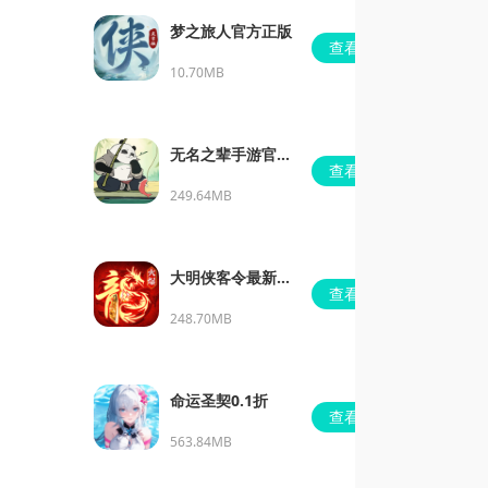
梦之旅人官方正版
查看
10.70MB
无名之辈手游官方
查看
版
249.64MB
大明侠客令最新安
查看
卓版
248.70MB
命运圣契0.1折
查看
563.84MB