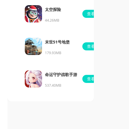
太空探险
查看
44.26MB
末世51号地堡
查看
179.93MB
命运守护战歌手游
查看
537.40MB