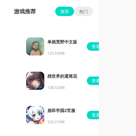
游戏推荐
推荐
热门
单挑荒野中文版
查看
125.93MB
残世界的鸢尾花
查看
108.52MB
崩坏学园2官服
查看
320.21MB