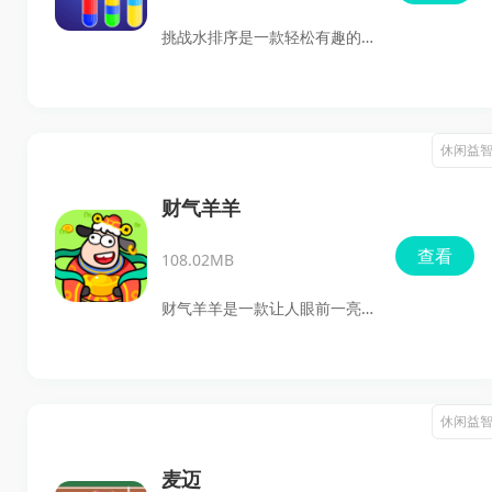
但也需要灵敏地躲过其他生物
挑战水排序是一款轻松有趣的
的吞噬。
休闲益智游戏，玩家需要巧妙
地将不同颜色的水分配到各自
的杯子里，以完成每一关的挑
休闲益
战。随着关卡的推进，游戏的
难度会逐渐增加，考验玩家的
财气羊羊
观察力和逻辑思维。这款游戏
查看
108.02MB
不仅能够锻炼大脑，还能带来
无尽的乐趣。
财气羊羊是一款让人眼前一亮
的消除游戏，它以清新可爱的
画风和动听的背景音乐，为玩
家带来了一场充满乐趣的游戏
休闲益
体验。在这款游戏中，玩家的
任务是连接相同的小羊角色来
麦迈