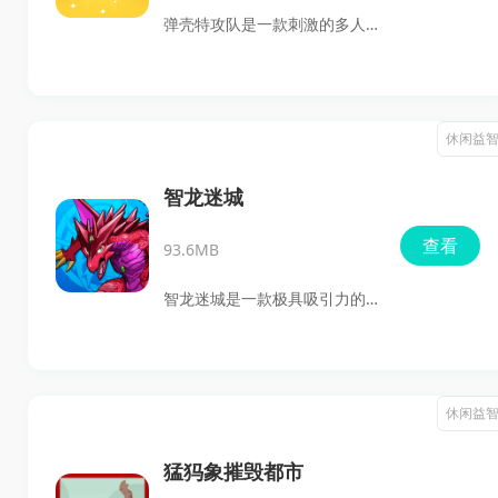
图，让玩家体验终极跑酷冒
弹壳特攻队是一款刺激的多人
险，挑战无处不在。
竞技枪战射击游戏，拥有超过
十张不同风格的地图和海量的
武器选择。玩家可以在丰富的
休闲益
武器库中挑选自己擅长的武
器，参与单人生存或多人竞技
智龙迷城
模式。游戏提供多种射击玩法
查看
93.6MB
和不同的敌人，让玩家在多样
化的地图中体验战斗的乐趣。
智龙迷城是一款极具吸引力的
利用地形和投掷物品，玩家可
休闲闯关游戏，采用3D像素风
以策略性地清理对手，确保自
格打造，呈现出精致细腻的画
己的生存。
面。游戏中，玩家将遇到众多
休闲益
神话人物，如三国神、希腊
神、北欧神等，每个角色都拥
猛犸象摧毁都市