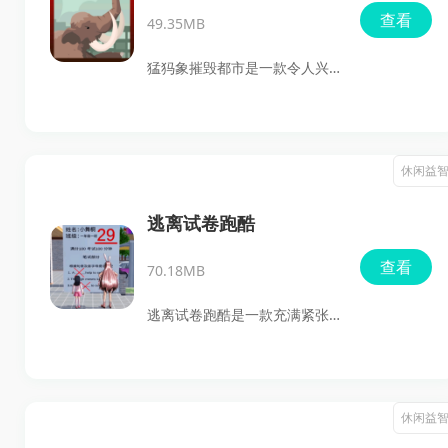
有独特的技能，为玩家带来多
查看
49.35MB
元化的游戏体验。作为主战
师，玩家需要深入了解每个角
猛犸象摧毁都市是一款令人兴
色的特性与技能，巧妙搭配，
奋的休闲闯关游戏，玩家将扮
组建最强阵容，探索智龙迷城
演一头从5500万年沉睡中苏醒
的地下城，挑战更高难度的关
的混合猛犸象。在科学实验室
休闲益
卡。
经过一系列基因杂交实验后，
这头猛犸象获得了前所未有的
逃离试卷跑酷
破坏力。它开始横冲直撞，摧
查看
70.18MB
毁一切阻挡其前进的东西，包
括士兵、车辆甚至霸王龙！随
逃离试卷跑酷是一款充满紧张
着人类军队的到来，玩家需要
刺激的动作跑酷游戏。在游戏
操控这头巨兽，挑战极限，看
中，玩家将扮演小舞姐，一个
看能在被击倒前造成多大的破
考试失利的学生，必须快速奔
休闲益
坏。
跑以躲避老妈的严厉追击。游