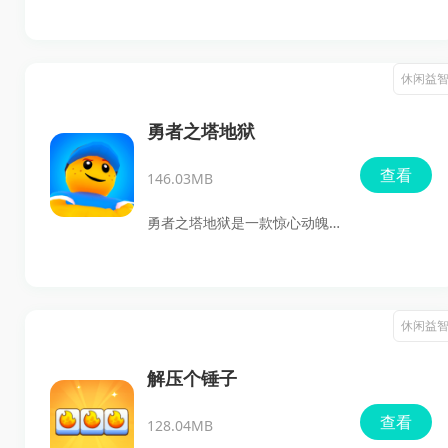
材的休闲益智游戏，玩家将扮
子，解锁各种奇妙精灵，治愈
演一位时装走秀模特，在绚丽
被诅咒的土地，收集财宝，打
的舞台上展示自己的时尚品味
休闲益
造属于自己的神奇花园。
和完美身材。通过穿着各式各
样的服装，赢得观众的一致好
勇者之塔地狱
评，提升自己的名声，并通过
查看
146.03MB
工作赚取金钱。这款游戏不仅
让玩家体验到走秀的乐趣，还
勇者之塔地狱是一款惊心动魄
能激发对时尚的热爱和创造
的跑酷游戏，邀请玩家在跑酷
力。
世界中展开史诗般的冒险。游
戏以其动作丰富的平台设计和
休闲益
快节奏的乐趣著称，特别适合
喜欢在动态环境中挑战自我技
解压个锤子
能的玩家。游戏提供“地狱之
查看
128.04MB
路”和“地狱之塔”两张独特的地