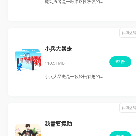
魔剑勇者是一款策略性极强的
游戏，玩家需要通过扩大基地
和克隆自己来与敌人的克隆人
进行战斗。在游戏中，你可以
休闲益
升级自己的克隆体，增强战斗
力，同时也要升级基地，以应
小兵大暴走
对敌对克隆人军队的挑战。现
查看
110.91MB
在就加入游戏，开始你的克隆
之旅，将一切掌握在自己手
小兵大暴走是一款轻松有趣的
中！
益智闯关游戏，玩家将从一个
小规模的队伍开始，通过不断
的挑战和探索，逐渐壮大自己
休闲益
的队伍。随着人数的增加，玩
家需要提升实力，以突破重重
我需要援助
关卡，克服各种困难。游戏的