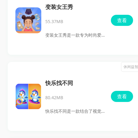
戏不仅考验玩家的反应速度和
变装女王秀
操作技巧，还融入了家庭教育
查看
55.37MB
的幽默元素，让玩家在紧张的
逃脱过程中体验到一丝轻松和
变装女王秀是一款专为时尚爱
乐趣。
好者设计的迷你休闲换装游
戏。在这个游戏中，玩家将扮
演一位时尚顾问，帮助游戏中
休闲益
的小姐姐在约会时选择最合适
的服装搭配，让她成为全场焦
快乐找不同
点。游戏不仅提供了丰富的服
查看
80.42MB
装选择，还有定制舞台和全身
装扮的功能，让玩家能够尽情
快乐找不同是一款结合了视觉
展现自己的时尚品味和创造
挑战与休闲娱乐的经典游戏。
力。
玩家需要在两幅几乎相同的精