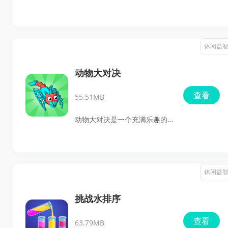
躲藏者则需运用智慧和创意，
的清扫游戏，玩家将化身为一
巧妙地避开寻找者的视线，直
只可爱的史莱姆，肩负起复兴
至时间结束。
因大雨而荒废的城市的使命。
休闲益
随着时间的推进，史莱姆将从
微小的存在进化成一台强大的
动物大对决
清洁机器。游戏中，玩家需要
查看
55.51MB
利用收集到的物品和金钱来升
级史莱姆，使其变得更高、更
动物大对决是一个充满乐趣的
大、更强壮。通过吸取污染并
卡通风格吞噬合并游戏，玩家
用淋浴清洗史莱姆，玩家能够
将操作一只动物，通过吞噬其
逐渐让城市重现光彩。
他生物来升级和变得更强大。
休闲益
游戏画面亮丽，玩法轻松有
趣，同时也很考验玩家的手指
挑战水排序
操作技巧。在一定等级时，玩
查看
63.79MB
家还能吞噬更加强大的生物，