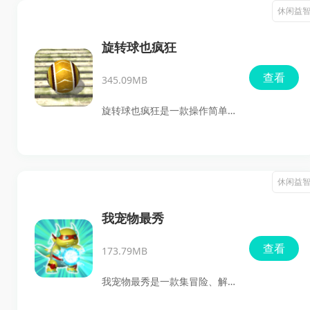
美图片中，迅速找出所有的差
休闲益
异点。游戏不仅考验玩家的观
察力，还设置了时间限制，增
旋转球也疯狂
加了游戏的紧张感和刺激性。
查看
345.09MB
随着关卡的递增，图片内容涵
盖了风景、人物、美食等多种
旋转球也疯狂是一款操作简单
主题，确保玩家在享受游戏的
却极具挑战性的休闲游戏。玩
同时，也能欣赏到各种美丽的
家需要控制一个大铁球，在细
图像。
小狭窄的轨道上滚动，稍有不
休闲益
慎就会掉落水池。游戏充满了
刺激的陷阱，如大摆锤、落差
我宠物最秀
悬崖和黑洞等，考验玩家的反
查看
173.79MB
应速度和操作技巧。此外，游
戏还提供了超多好看的皮肤和
我宠物最秀是一款集冒险、解
逼真的3D场景，让玩家身临其
谜、策略、跑酷等多种元素于