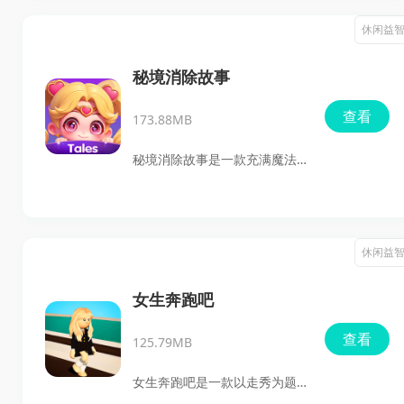
物抓捕的角色，通过策略和反
休闲益
应能力成功到达终点。游戏融
合了紧张刺激的元素，同时也
秘境消除故事
不乏乐趣，玩家需要利用场景
查看
173.88MB
中的障碍物和掩体，巧妙地躲
避怪物的视线，体验一场智慧
秘境消除故事是一款充满魔法
与速度的较量。
与奇幻的冒险游戏。很久很久
以前，一个人类公主与精灵王
子坠入爱河，并生下了孩子。
休闲益
但国王得知后，愤怒地将公主
监禁。精灵王子为了拯救爱
女生奔跑吧
人，踏上了旅程，并将他们的
查看
125.79MB
孩子托付给精灵秘境的精灵
们。玩家将扮演拥有神奇魔法
女生奔跑吧是一款以走秀为题
的角色，帮助精灵们照顾孩