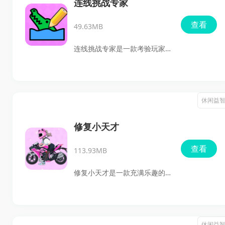
连线挑战专家
自我。游戏不仅操作简单，而
查看
49.63MB
且画风优美，让您在轻松愉快
的氛围中尽情体验游戏的乐
连线挑战专家是一款考验玩家
趣，释放生活中的压力。
思维能力的连线闯关小游戏。
在游戏中玩家扮演一位勇敢的
连线大师，面对各种复杂的连
休闲益
线谜题，通过智慧和技巧，一
一破解难题，完成冒险。在这
修复小天才
里，你可以体验到画线闯关的
查看
113.93MB
无穷乐趣，挑战上百个精心设
计的关卡。每个关卡都充满了
修复小天才是一款充满乐趣的
创意和挑战，让你在解谜的过
模拟修理和清洁的休闲益智游
程中锻炼思维，享受成功的喜
戏。在这里，你可以选择多种
悦。快来加入这场智慧的冒险
模式和海量关卡，挑战自己的
休闲益