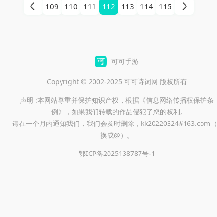
109
110
111
112
113
114
115
游戏中，玩家将体验到超现实
的3D环境模拟，以及从简单到
复杂的螺丝组装任务，不仅考
验玩家的灵活应变，还能激发
可可手游
逻辑思维与耐心。
Copyright © 2002-2025 可可诗词网 版权所有
声明 :本网站尊重并保护知识产权，根据《信息网络传播权保护条
例》，如果我们转载的作品侵犯了您的权利,
请在一个月内通知我们，我们会及时删除，kk20220324#163.com（
换成@）。
鄂ICP备2025138787号-1