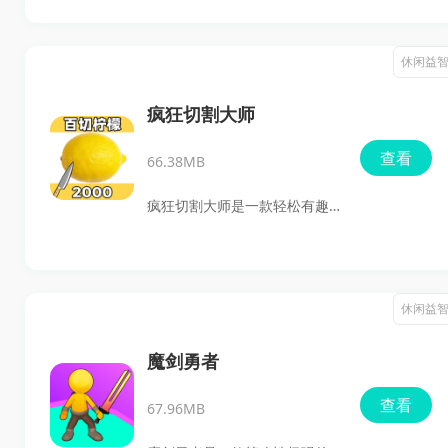
境，体验旋转球的疯狂之旅。
一体的对战游戏。玩家将扮演
一名训练师，驯服并培养各种
休闲益
怪兽宠物，打造属于自己的怪
兽军团，开启热血激战，扫清
疯狂切割大师
前进的道路。在这款游戏中，
查看
66.38MB
玩家可以根据自己的喜好和策
略，带领自己的怪物军团与其
疯狂切割大师是一款轻松有趣
他玩家进行对战，体验成为顶
的休闲益智小游戏，玩家将扮
级训练师的乐趣。
演一名切割大师，挑战对柠檬
进行百刀切割的任务。这款游
休闲益
戏考验玩家的手速和精准度，
让你在切割柠檬的过程中体验
魔剑勇者
到无尽的乐趣和挑战。快来加
查看
67.96MB
入这场切割盛宴，看看你能否
成为真正的切割大师！