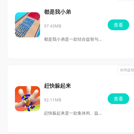
都是我小弟
查看
97.43MB
都是我小弟是一款结合益智与
休闲的对抗游戏，玩家通过割
草的方式招募士兵，增强自己
的军事力量。在游戏中，玩家
休闲益
将率领这些士兵攻城略地，占
领更多的城堡，体验从一名小
赶快躲起来
兵到军事统帅的成长过程。游
查看
92.11MB
戏以其独特的割草招募机制和
策略性的战斗玩法，为玩家带
赶快躲起来是一款集休闲、益
来一场别开生面的军事对抗体
智与闯关于一体的游戏，玩家
验。
在游戏中扮演一个需要躲避怪