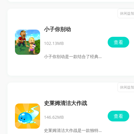
家的眼力，还挑战你的智慧。
在游戏中，玩家的任务是观察
休闲益
各个楼层，寻找可以帮助小美
下楼的道具。找到这些道具
小子你别动
后，将它们拖到小美的位置，
查看
102.13MB
帮助她解决各种难题，最终让
她顺利到达一楼，完成通关。
小子你别动是一款结合了经典
这款游戏以其简单而有趣的玩
与创新的休闲躲猫猫游戏，旨
法，吸引了众多玩家的喜爱。
在为玩家带来轻松愉快且充满
挑战的游戏体验。游戏中，玩
休闲益
家可以选择成为寻找者或躲藏
者，体验两种截然不同的游戏
史莱姆清洁大作战
乐趣。寻找者需要在限定时间
查看
146.62MB
内利用地图线索和敏锐的观察
力，找出所有躲藏的玩家；而
史莱姆清洁大作战是一款独特