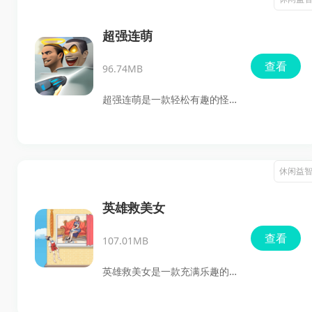
吧！
修复和护理技能。按照游戏提
示的步骤，完成各种修复任
超强连萌
务，让你的技能得到锻炼和提
查看
96.74MB
升。快来加入这场充满挑战和
乐趣的修复之旅吧！
超强连萌是一款轻松有趣的怪
兽合成游戏，玩家通过购买和
合并怪物来组建自己的马桶人
战队。游戏采用超简单玩法，
休闲益
只需将两只相同的怪兽合并升
级，根据对手的棋盘布局调整
英雄救美女
战术以取得胜利。此外，解锁
查看
107.01MB
特定怪兽还能升级其额外技
能，发动强力攻击，增添游戏
英雄救美女是一款充满乐趣的
的深度与乐趣。
休闲益智游戏，它不仅考验玩