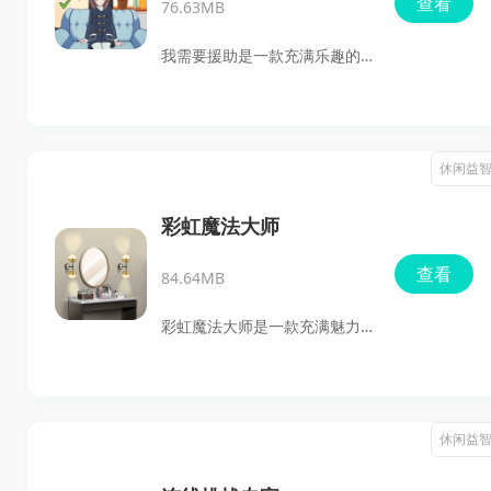
查看
76.63MB
闯关之路充满乐趣，心动不如
行动，快来加入这场精彩的冒
我需要援助是一款充满乐趣的
险吧！
休闲游戏，每个关卡都基于一
个独特的主题设计，旨在挑战
玩家的观察力和判断力。游戏
休闲益
操作简单直观，无论是新手还
是老玩家都能轻松上手。精美
彩虹魔法大师
的画面和流畅的操作体验共同
查看
84.64MB
营造了一个轻松愉快的游戏世
界，主题设计巧妙，既有趣味
彩虹魔法大师是一款充满魅力
性又富有教育意义，激发玩家
的卡通画风休闲游戏。在这
的探索欲望。
里，您将化身为一名才华横溢
的装扮师，运用神奇的魔法为
休闲益
您的客人打造独一无二的造
型，让他们在光彩夺目中绽放