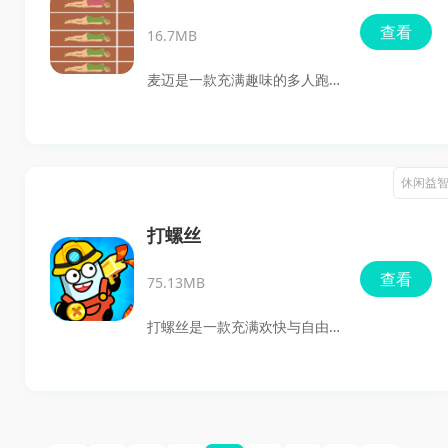
消除它们，完成数百个不同难
查看
16.7MB
度的关卡挑战。随着游戏的深
入，关卡的难度逐渐提升，玩
麦迈是一款充满趣味的多人跑
家需要运用策略和技巧来获得
酷闯关手机游戏，玩家将体验
更高的分数。
到各种田径元素融合的跑酷乐
趣。这款游戏操作简便，互动
休闲益
性强，玩家可以在丰富的游戏
世界中自由探索和接受挑战。
打螺丝
通过收集道具，玩家可以更有
查看
75.13MB
效地完成跑酷探险，目标是以
最快的速度到达终点，不断刷
打螺丝是一款充满欢快与自由
新记录，成为顶尖的跑酷高
的小游戏，它将日常的机械操
手。
作转化为紧张刺激的挑战，为
寻求新鲜与不同的玩家提供了
一个独特的游戏体验。在这款