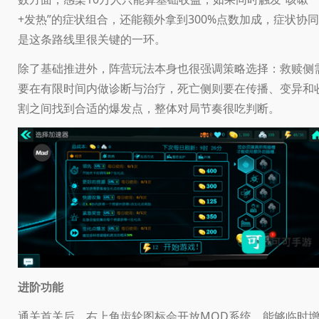
+发热”的症状组合，还能额外拿到300%点数加成，症状协同
是这条路线里很关键的一环。
除了基础推进外，阵营玩法本身也很强调策略选择：救赎侧
要在有限时间内做诊断与治疗，死亡侧则要在传播、变异和
割之间找到合适的爆发点，整体对局节奏很吃判断。
进阶功能
通关首关后，右上角齿轮图标会开放MOD系统，能够临时