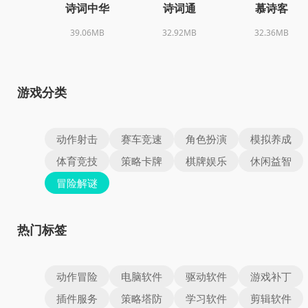
诗词中华
诗词通
慕诗客
39.06MB
32.92MB
32.36MB
游戏分类
动作射击
赛车竞速
角色扮演
模拟养成
体育竞技
策略卡牌
棋牌娱乐
休闲益智
冒险解谜
热门标签
动作冒险
电脑软件
驱动软件
游戏补丁
插件服务
策略塔防
学习软件
剪辑软件