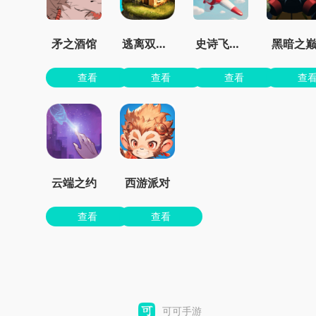
矛之酒馆
逃离双塔湾
史诗飞机进化
黑暗之
查看
查看
查看
查
云端之约
西游派对
查看
查看
可可手游