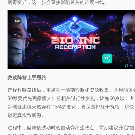
病毒变异，这一步会直接影响首关的难度曲线。
救赎阵营上手思路
选择救赎路线后，重点在于前期诊断和资源收集。开局的黄
30秒要优先观察病人年龄相关退行性变化，比如60岁以上者
骨骼健康值天然会有-15%的变化，要尽量排除干扰项，尽快
锁定真实致病源。
过程中，健康值波动时会自动弹出生物点，前期建议开启“自