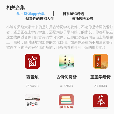
相关合集
学古诗词app合集
日系RPG精选
创造你的模拟人生
横版闯关经典
小编今天给大家带来的是好用古诗词学习软件，不论你是诗词的爱好
者，还是正在上学的学生，还是为孩子学习操心的家长，你都可以在
这里找到适合你们的古诗词学习软件。让你能够在诗词造诣上能够更
上一层楼，随时随地增加你的文化自信。如果你还在为不知道选哪个
软件学习古诗词好的话而烦恼，那就来看看可可小编的推荐吧！
西窗烛
古诗词赏析
宝宝学唐诗
75.94MB
41.09MB
23.16MB