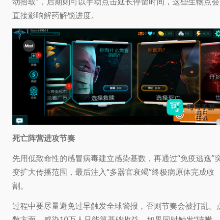
动拾取”，后期则可以手动点击延长停留时间，这些生物点会
直接影响解药解锁进度。
死亡阵营进攻节奏
先用低致命性的感冒病毒建立感染基数，再通过“免疫逃逸”
变扩大传播范围，最后注入“多器官衰竭”终极病原体完成收
割。
过程中要尽量避免过早触发全球警报，否则节奏会被打乱。
数方面，感染10万人只能算基础收益，如果同时触发“咳嗽