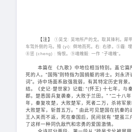
【注】
①吴戈: 吴地所产的戈。取其锋利。犀甲: 犀牛
车驾外侧的马。殪 (yi): 倒地而死。右: 右骖。⑤霾: 埋。
⑧惩 (cheng) : 悔恨。⑨魂魄毅: 一作 “子魂魄”。
本篇在 《九歌》中地位相当特别。盖它篇所
死的人。“国殇”则特指为国捐躯的将士。刘永
词”。诗中场面系敌强我弱，有其特定历史背景
结。《史记·楚世家》记载: “(怀王) 十七年
郡。楚悉国兵复袭秦，大败于兰田。” “二十八
年，秦复攻楚，大败楚军，死者二万，杀将军景缺。
大败楚军，斩首五万。” 由此可见楚国在抗秦
王入关而不返，死在秦国后，民间就有 “楚虽
了这样一种同仇敌忾和忠勇的爱国激情。
全诗可分两段。第一段从 “操吴戈兮被犀甲”