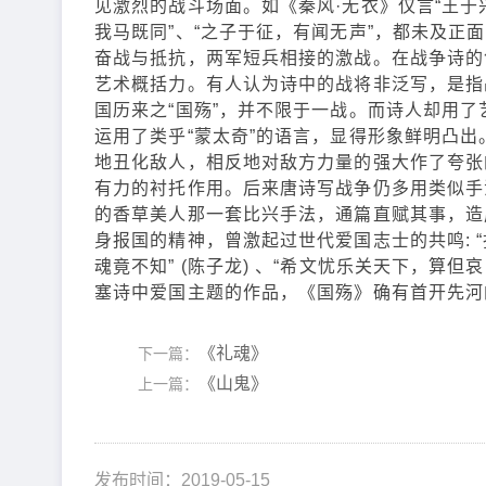
见激烈的战斗场面。如《秦风·无衣》仅言“王于
我马既同”、“之子于征，有闻无声”，都未及
奋战与抵抗，两军短兵相接的激战。在战争诗的
艺术概括力。有人认为诗中的战将非泛写，是指
国历来之“国殇”，并不限于一战。而诗人却用
运用了类乎“蒙太奇”的语言，显得形象鲜明凸
地丑化敌人，相反地对敌方力量的强大作了夸张
有力的衬托作用。后来唐诗写战争仍多用类似手法
的香草美人那一套比兴手法，通篇直赋其事，造
身报国的精神，曾激起过世代爱国志士的共鸣: “
魂竟不知” (陈子龙) 、“希文忧乐关天下，算但
塞诗中爱国主题的作品，《国殇》确有首开先河
《礼魂》
下一篇：
《山鬼》
上一篇：
发布时间：2019-05-15