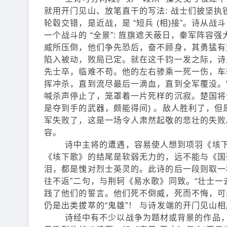
就用开门见山、放笔直干的写法: 战士们披坚
轮毂交错，是近战，是 “短兵 (相)接”。诗从
一个战斗的 “全景”: 旌旗遮天蔽日，秦军阵
威所压倒，他们争先恐后，奋不顾身，其勇猛有
陷入被动，败局已定。就在这千钧一发之际，诗人
先士卒，临难不苟。他的左右骖乘一死一伤，车
挥冲杀，直到流尽最后一滴血，直到全军覆没。“
喊杀声停止了，笼罩着一片死样的沉寂。楚国将士
是夺到手的武器，颇能得间) 。敌人胜利了，但
军失败了，这是一场令人肃然起敬的悲壮的失败
容。
诗中主将的遭遇，容易使人想到项羽《垓下歌》
《垓下歌》的结尾是软弱无力的，远不能与《国
泪，都是愧对烈士英灵的。此诗的后一段则取一
往不返”二句，与荆轲《易水歌》同致。“壮士
践了他们的誓言。他们死不倒威，死而不悔，可
仍是出类拔萃的“鬼雄”！ 与诗发端的开门见山
诗经中有不少以战争为题材或背景的作品，除