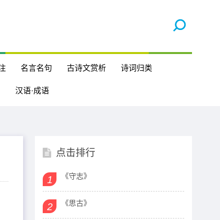
注
名言名句
古诗文赏析
诗词归类
汉语·成语
点击排行
《守志》
1
《思古》
2