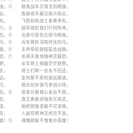
。② 敌我战车交错戈剑相接。
， 旌旗遮天蔽日敌众如云，
。 飞箭如雨战士奋勇争先。
，③ 敌军侵犯我们行列阵地，
。④ 右骖马受伤左骖马倒毙。
，⑤ 兵车两轮深陷绊住四马，
。⑥ 主帅举起鼓槌猛击战鼓。
，⑦ 杀得天昏地暗神灵震怒，
。 全军将士捐躯茫茫原野。
， 将士们啊一去永不回还，
。 走向那平原的遥远路途。
， 佩长剑夹强弓争战沙场，
。⑧ 首身分离雄心永远不屈。
， 真正勇敢顽强而又英武，
。 始终刚强坚毅不可凌辱。
， 人虽死啊神灵终究不泯，
！⑨ 魂魄刚毅不愧鬼中英雄！