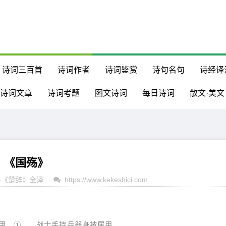
诗词三百首
诗词作者
诗词鉴赏
诗句名句
诗经译
诗词文章
诗词考题
图文诗词
每日诗词
散文·美文
《国殇》
-
《楚辞》全译
https://www.kekeshici.com
，① 战士手持兵器身披犀甲，