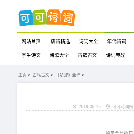
网站首页
唐诗精选
诗词大全
年代诗词
学生诗文
诗歌大全
古籍古文
诗词典故
主页
>
古籍古文
>
《楚辞》全译
>
2019-05-15
可可诗词网
操吴戈兮披犀甲