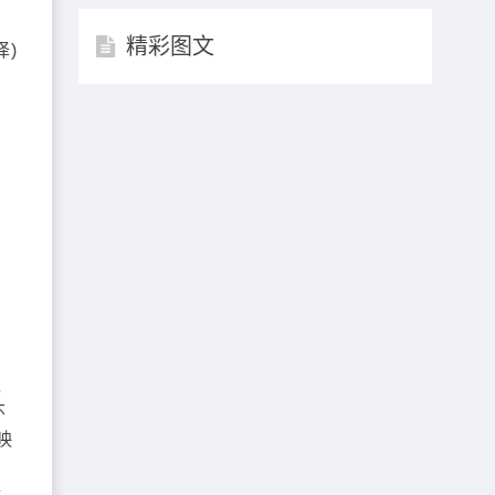
精彩图文
译)
。
而
了
中
，
怀
映
始