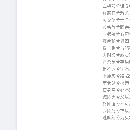
车错毂兮短兵接
旌蔽日兮敌若云
矢交坠兮士争先
凌余阵兮躐余行
左骖殪兮右刃伤
霾两轮兮絷四马
援玉枹兮击鸣鼓
天时怼兮威灵怒
严杀尽兮弃原野
出不入兮往不反
平原忽兮路超远
带长剑兮挟秦弓
首身离兮心不惩
诚既勇兮又以武
终刚强兮不可凌
身既死兮神以灵
魂魄毅兮为鬼雄