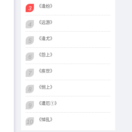
《逢纷》
3
《远游》
4
《逢尤》
5
《怨上》
6
《疾世》
7
《悯上》
8
《遭厄①》
9
《悼乱》
10