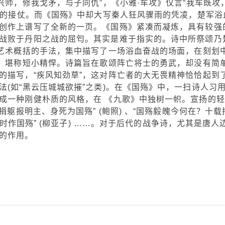
兴师，修我戈矛，与子同仇”，《小雅·车攻》仅言“我车既攻
正面的接仗。而《国殇》中却大写秦人狂风骤雨的凭凌，楚军浴
创作上谱写了全新的一页。《国殇》紧凑而凝炼，具有较强
战败于丹阳之战的屈匄。其实是难于指实的。诗中所祭颂乃
了艺术概括的手法，集中描写了一场浴血奋战的场面，在刻划
出。堪称短小精悍。诗篇旨在歌颂阵亡将士的勇武，却没有简
的描写，“疾风知劲草”，这对阵亡者的大无畏精神恰恰起到
(如“黑云压城城欲摧”之类)。在《国殇》中，一扫诗人习
成一种刚健朴质的风格，在 《九歌》中独树一帜。宣扬的轻
捐躯报明主、身死为国殇” (鲍照) 、“国殇毅魄今何在？十载
哀时作国殇” (柳亚子) ……。对于后代的战争诗，尤其是唐人
的作用。