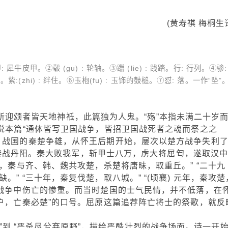
(黄寿祺 梅桐生
皮甲。②毂 (gu) : 轮轴。③躐 (lie) : 践踏。行: 行列。④骖:
絷:(zhi) : 绊住。⑥玉枹(fu) : 玉饰的鼓槌。⑦怼: 落。一作“坠”
迎颂者皆天地神祗，此篇独为人鬼。“殇”本指未满二十岁
济说本篇“通体皆写卫国战争，皆招卫国战死者之魂而祭之之
。战国的秦楚争雄，从怀王后期开始，屡次以楚方战争失利
，与秦战丹阳。秦大败我军，斩甲士八万，虏大将屈匄，遂取汉
年，秦与齐、韩、魏共攻楚，杀楚将唐昧，取重丘。” “二十九
” “三十年，秦复伐楚，取八城。” “(顷襄) 元年，秦攻楚
的战争中伤亡的惨重。而当时楚国的士气民情，并不低落，在
三户，亡秦必楚”的口号。屈原这篇追荐阵亡将士的祭歌，就反
到 “严杀尽兮弃原野”，描绘严酷壮烈的战争场面。诗一开