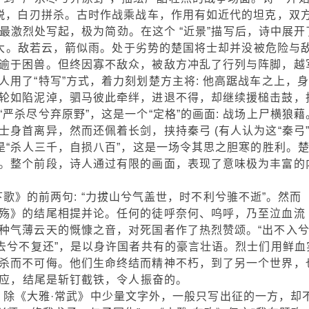
执锐，白刃拼杀。古时作战乘战车，作用有如近代的坦克，双
战斗最激烈处写起，极为简劲。在这个 “近景”描写后，诗中展开
容强大。敌若云，箭似雨。处于劣势的楚国将士却并没被危险与
逾于困兽。但终因寡不敌众，被敌方冲乱了行列与阵脚，越
用了“特写”方式，着力刻划楚方主将: 他高踞战车之上，
轮如陷泥淖，驷马彼此牵绊，进退不得，却继续援槌击鼓，
严杀尽兮弃原野”，这是一个“定格”的画面: 战场上尸横狼藉
身首离异，然而还佩着长剑，挟持秦弓 (有人认为这“秦弓
是“杀人三千，自损八百”，这是一场令其思之胆寒的胜利。
。整个前段，诗人通过有限的画面，表现了意味极为丰富的
的前两句: “力拔山兮气盖世，时不利兮骓不逝”。然而
殇》的结尾相提并论。任何的徒呼奈何、呜呼，乃至泣血流
种气薄云天的慨慷之音，对死国者作了热烈赞颂。“出不入
一去兮不复还”，是以身许国者共有的豪言壮语。烈士们用鲜血
杀而不可侮。他们生命终结而精神不朽，到了另一个世界，
相应，结尾是斩钉截铁，令人振奋的。
《大雅·常武》中少量文字外，一般只写出征的一方，却