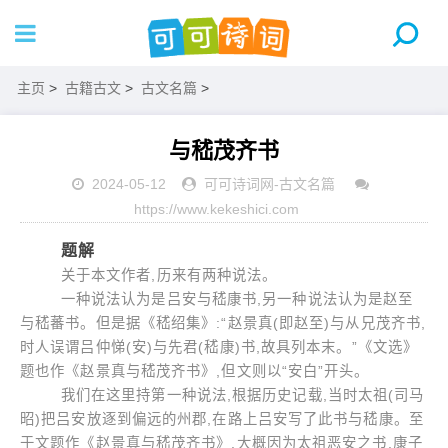
主页
>
古籍古文
>
古文名篇
>
与嵇茂齐书
2024-05-12
可可诗词网
-
古文名篇
https://www.kekeshici.com
题解
关于本文作者,历来有两种说法。
一种说法认为是吕安与嵇康书,另一种说法认为是赵至
与嵇蕃书。但是据《嵇绍集》:“赵景真(即赵至)与从兄茂齐书,
时人误谓吕仲悌(安)与先君(嵇康)书,故具列本末。”《文选》
题也作《赵景真与嵇茂齐书》,但文则以“安白”开头。
我们在这里持第一种说法,根据历史记载,当时太祖(司马
昭)把吕安放逐到偏远的州郡,在路上吕安写了此书与嵇康。至
于文题作《赵景真与嵇茂齐书》,大概因为太祖恶安之书,康子