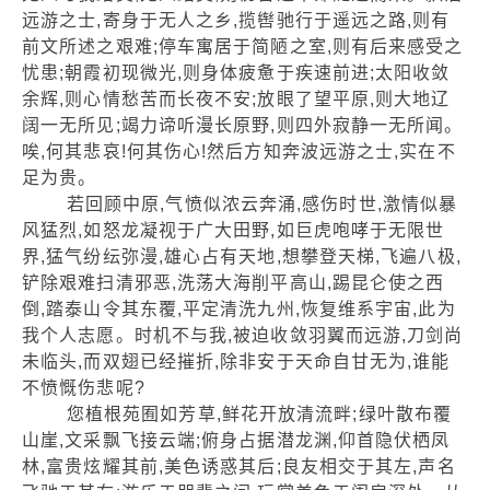
远游之士,寄身于无人之乡,揽辔驰行于遥远之路,则有
前文所述之艰难;停车寓居于简陋之室,则有后来感受之
忧患;朝霞初现微光,则身体疲惫于疾速前进;太阳收敛
余辉,则心情愁苦而长夜不安;放眼了望平原,则大地辽
阔一无所见;竭力谛听漫长原野,则四外寂静一无所闻。
唉,何其悲哀!何其伤心!然后方知奔波远游之士,实在不
足为贵。
若回顾中原,气愤似浓云奔涌,感伤时世,激情似暴
风猛烈,如怒龙凝视于广大田野,如巨虎咆哮于无限世
界,猛气纷纭弥漫,雄心占有天地,想攀登天梯,飞遍八极,
铲除艰难扫清邪恶,洗荡大海削平高山,踢昆仑使之西
倒,踏泰山令其东覆,平定清洗九州,恢复维系宇宙,此为
我个人志愿。时机不与我,被迫收敛羽翼而远游,刀剑尚
未临头,而双翅已经摧折,除非安于天命自甘无为,谁能
不愤慨伤悲呢?
您植根苑囿如芳草,鲜花开放清流畔;绿叶散布覆
山崖,文采飘飞接云端;俯身占据潜龙渊,仰首隐伏栖凤
林,富贵炫耀其前,美色诱惑其后;良友相交于其左,声名