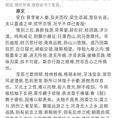
嵇绍,惧时所疾,故移此书于景真。
原文
安白:昔李叟入秦,及关而叹;梁生适越,登岳长谣。
夫以嘉遁之举,犹怀恋恨,况乎不得已者哉!
惟别之后,离群独游,背荣宴,辞伦好,经迥路,涉沙
漠。鸣鸡戒旦,则飘尔晨征;日薄西山,则马首靡托。寻
历曲阻,则沉思纡结;乘高远眺,则山川悠隔。或乃回飙
狂厉,白日寝光,崎岖交错,陵隰相望。徘徊九皋之内,慷
慨重阜之巅,进无所依,退无所据,涉泽求蹊,披榛觅路,啸
咏沟渠,良不可度。斯亦行路之艰难,然非吾心之所惧
也。
至若兰茞倾顿,桂林移植,根萌未树,牙浅弦急,常恐
风波潜骇,危机密发,斯所以怵惕于长衢,按辔而叹息
也。又北土之性,难以托根,投人夜光,鲜不按剑。今将
植桔柚于玄朔,蒂华藕于修陵,表龙章于裸壤,奏《韶》
舞于聋俗,固难以取贵矣。夫物不我贵,则莫之与;莫之
与,则伤之者至矣。飘摇远游之士,托身无人之乡,总辔
遐路,则有前言之艰;悬鞍陋宇,则有后虑之戒;朝霞启晖,