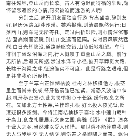
南往越地,登山岳而长歌。古人有隐退而得福的举动,尚
怀留恋遗恨的心情,何况被迫而远游的人呢!
分别之后,离开朋友而独自行游,背离盛宴,辞别友
好,经历远路,跋涉沙漠。雄鸡报晓,则清晨飘然远行;日
落西山,则车马无所寄托。走过曲折艰险,则心情深沉郁
结;登高巅而远眺,则山川悠远而阻隔。有时暴风骤然猛
烈,白日光辉隐没,道路崎岖交错,山陵低地相望。车马
徘徊于幽深沼泽之内,行人慨叹于重叠山岳之巅。前行
无所依,后退无所据,涉过水泽寻小径,披开草莽觅大路,
长啸于沟渠之畔,征途确实不可度。此是行路之艰难,但
是并非我心所畏惧。
至于兰草白芷倾倒枯萎,桂树之林移植他方,根茎
虽生而尚未长成,弩牙搭箭弦已拉紧。常恐风波暗中乍
起,机牙秘密发动,此为畏惧担心于长路,缓行叹息之所
在。又加北方土性寒,兰桂难扎根,好比投人夜光璧,反
遭疑惧多按剑。今将江南桔柚移于塞北,水中莲山栽种
于高山,衮龙礼服展示文身之国,典雅《韶》《武》演奏
于聋人之乡,当然难以受人珍惜。那世俗不能尊重我,则
无人与我结交;无人结交,则伤害之举即随之而来。飘泊