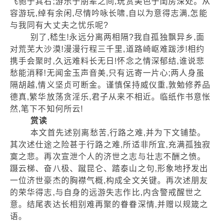
飞驰于其右;游乐于朋辈之间,玩赏美色于闺房深处。从
容游玩,绰有余闲,尽情吟咏长啸,自以为意得志满,怎能
与我同有大丈夫之忧乐呢?
别了,嵇生!永远分离两相隔?我自孤独飘异乡,面
对荒芜大沙漠!漫漫行程三千里,道路崎岖难跋涉!相约
携手会聚时,久远难料长无日!怀念之情深郁结,谁说悲
愁能消释!无闻金玉声音美,只有远寄一片心;两人身虽
隔胡越,情义坚贞可断金。谨慎保持威仪重,敦勉修养品
德真,繁华放荡贪淫乐,君子从来不相近。临纸作书意怅
然,笔下不知何所云!
赏读
本文首先述别离愁苦,行路之难,并为下文铺垫。
其次述仕途之险甚于行路之难,所适非所宜,充满孤独寂
寞之悲。再次宣泄个人的济世之志与壮志不酬之愤。
蹑云梯、奋八极、蹴昆仑、踏泰山之句,形象地抒发出
一位济世豪杰的胸襟气概,构成全文关键。再次述朋友
的荣华得志,与自身的远游失志作比,内含警戒醒世之
意。结尾表达长相别难再聚的眷眷深情,并赠以规箴之
语。