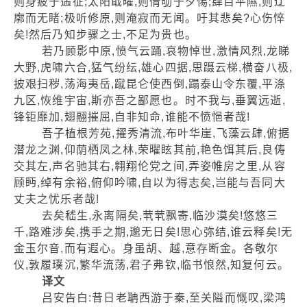
则身疲于遄征;太阳戢曜,则情劬于夕惕;肆目平隰,则辽
廓而无睹;极听修原,则淹寂而无闻。吁其悲矣?心伤悴
矣!然后乃知步骤之士,不足为贵也。
若乃顾影中原,愤气云踊,哀物悼世,激情风烈,龙睇
大野,虎啸六合,猛气纷纭,雄心四据,思蹑云梯,横奋八极,
披艰扫秽,荡海夷岳,蹴昆仑使西倒,蹋泰山令东覆,平涤
九区,恢维宇宙,斯亦吾之鄙愿也。时不我与,垂翼远逝,
锋钜靡加,翅翮摧屈,自非知命,谁能不愤悒者哉!
吾子植根芳苑,擢秀清流,布叶华崖,飞藻云肆,俯据
潜龙之渊,仰荫栖凤之林,荣曜眩其前,艳色饵其后,良俦
交其左,声名驰其右,翱翔伦党之间,弄姿帷房之里,从容
顾眄,绰有余裕,俯仰吟啸,自以为得志矣,岂能与吾同大
丈夫之忧乐者哉!
去矣嵇生,永离隔矣,茕茕飘寄,临沙漠矣!悠悠三
千,路难涉矣,携手之期,邈无日矣!思心弥结,谁云释矣!无
金玉尔音,而有遐心。身虽胡、越,意存断金。各敬尔
仪,敦履璞沉,繁华流荡,君子弗钦,临书悢然,知复何云。
译文
吕安告白:昔日老聃西游于秦,至关隘而慨叹,梁鸿