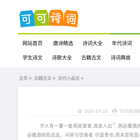
网站首页
唐诗精选
诗词大全
年代诗词
学生诗文
诗歌大全
古籍古文
诗词典故
主页
>
古籍古文
>
古代小品文
>
2025-07-19
可可诗词
①
齐人有一妻一妾而处室者,其良人出
,则必餍酒
必餍酒肉而后反。问其与饮食者,尽富贵也,而未尝有