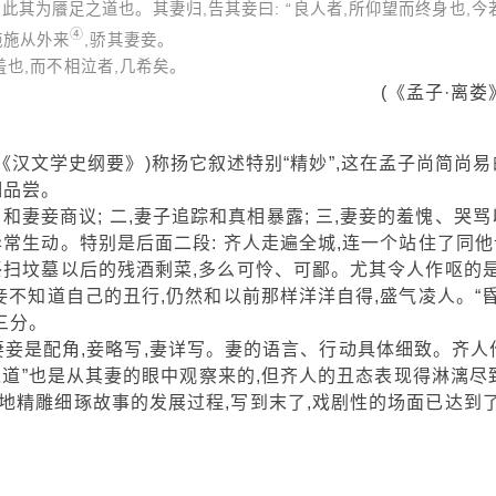
此其为餍足之道也。其妻归,告其妾曰: “良人者,所仰望而终身也,今
④
施施从外来
,骄其妻妾。
也,而不相泣者,几希矣。
(《孟子·离娄
文学史纲要》)称扬它叙述特别“精妙”,这在孟子尚简尚易
细品尝。
妻妾商议; 二,妻子追踪和真相暴露; 三,妻妾的羞愧、哭骂
常生动。特别是后面二段: 齐人走遍全城,连一个站住了同他
扫坟墓以后的残酒剩菜,多么可怜、可鄙。尤其令人作呕的是
妾不知道自己的丑行,仍然和以前那样洋洋自得,盛气凌人。“
三分。
是配角,妾略写,妻详写。妻的语言、行动具体细致。齐人
之道”也是从其妻的眼中观察来的,但齐人的丑态表现得淋漓尽致
地精雕细琢故事的发展过程,写到末了,戏剧性的场面已达到