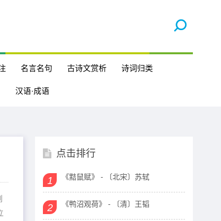
注
名言名句
古诗文赏析
诗词归类
汉语·成语
点击排行
《黠鼠赋》 - 〔北宋〕苏轼
1
则
《鸭沼观荷》 - 〔清〕王韬
2
立