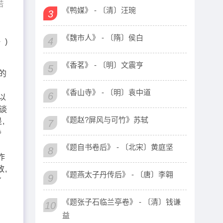
若
《鸭媒》 - 〔清〕汪琬
3
《魏市人》 - 〔隋〕侯白
4
》)
《香茗》 - 〔明〕文震亨
5
的
《香山寺》 - 〔明〕袁中道
6
以
谈
《题赵?屏风与可竹》苏轼
,
7
昏
《题自书卷后》 - 〔北宋〕黄庭坚
8
作
,
《题燕太子丹传后》 - 〔唐〕李翱
9
了
《题张子石临兰亭卷》 - 〔清〕钱谦
10
益