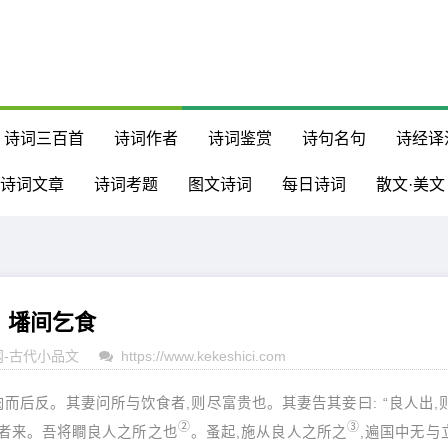
诗词三百首
诗词作者
诗词鉴赏
诗句名句
诗经译
诗词文章
诗词考题
图文诗词
每日诗词
散文·美文
墦间乞食
网
-
古代小品文
https://www.kekeshici.com
肉而后反。其妻问所与饮食者,则尽富贵也。其妻告其妾曰: “良人出,
②
③
显者来。吾将瞷良人之所之也
。蚤起,施从良人之所之
,遍国中无与