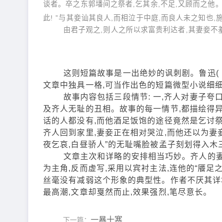
谈者。卒之东郭墦间之祭者,乞其余,不足,又顾而之他。
此! ”与其妾讪其良人,而相泣于中庭,而良人未之知也,
由君子观之,则人之所以求富贵利达者,其妻妾不羞
这则短篇故事是一出绝妙的讽刺剧。鲁迅(《汉
文章中独具一格,可当作出色的短篇微型小说细
故事内容包括三段情节: 一,齐人对妻子夸口和
及齐人无耻的丑相。故事的每一情节,都描绘得异
话的人都没有,而他酒足饭饱的途径竟然是乞讨祭
齐人回到家里,妻妾正在相对哭泣,而他还以为妻
夜乞哀,白昼骄人”的无耻嘴脸被孟子刻划得入木
文章主次和详略的安排相当巧妙。齐人的妻妾
为主角,反而虚写,采用以宾衬主法,连他的“餍足
丝毫没有减弱这个形象的典型性。作者不厌其详
最高潮,文章却戛然而止,效果强烈,笔尽意长。
一暴十寒
下一篇：