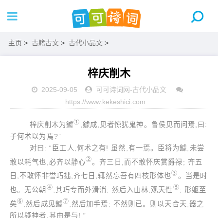
主页
>
古籍古文
>
古代小品文
>
梓庆削木
2025-09-05
可可诗词网
-
古代小品文
https://www.kekeshici.com
①
梓庆削木为鐻
,鐻成,见者惊犹鬼神。鲁侯见而问焉,曰:
子何术以为焉?”
对曰: “臣工人,何术之有! 虽然,有一焉。臣将为鐻,未尝
②
敢以耗气也,必齐以静心
。齐三日,而不敢怀庆赏爵禄; 齐五
③
日,不敢怀非誉巧拙;齐七日,辄然忘吾有四枝形体也
。当是时
④
⑤
也。无公朝
,其巧专而外滑消; 然后入山林,观天性
; 形躯至
⑥
⑦
矣
,然后成见鐻
,然后加手焉; 不然则已。则以天合天,器之
所以疑神者,其由是与! ”