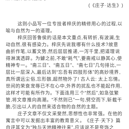
(《庄子·达生》)
这则小品写一位专技者梓庆的精修用心的过程,以
喻与自然为一的道理。
梓庆回答鲁侯的话是本文重点,有转折,有波澜,生
动自然,很有感染力。梓庆先说我哪有什么技术?故意
曲折作笔,以蓄文势,然后层层推递,一泻千里,把道理说
得淋漓透辟。为鐻之前,不敢“耗气”,要斋戒以静其心,使
精神专一。“斋三日”、“斋五日”、“斋七日”几句排比,一
层比一层深入,最后达到“忘吾有四肢形体”的高妙境界,
真所谓远尘俗,忘形骸,超然物外了! 古人云: 太上忘情。
世间的荣衰宠辱已不在心中,外界的扰乱也不能起作用,
这样才可能有所作为。下面连用三个“然后”,如急弦繁
管,将文章推向高潮。“不然则已”一句,劈空而下,斩截干
脆,引出以人的自然来适合物的自然的主题。
庄子文章不仅文采斐然,思想性也非常强。在他的
寓言中可以发掘出丰富的教育意义。《庄子·天下》篇
自评其文为“独与天地精神往来”,应该说不是夸饰之