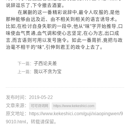
说辞逗乐了,下令撤去酒宴。
在屠蒯的这一番精彩说辞中,最令人叹服的,是他
那种能够由远及近、由不相关到相关的语言诱导术。
比如,在检讨自身失职的一段中,他从“味”字开始推导,口
味使血气贯通,血气调和使心志坚定,在心为志,出口成
言,而言语则可用以发号施令。如此一番周折,竟把与政
治毫不相干的“味”,引伸到君王的政令上去了。
子西论夫差
下一篇：
我以不贪为宝
上一篇：
发布时间：2019-05-22
文章来源：
可可诗词网
https://www.kekeshici.com
原文地址：https://www.kekeshici.com/guji/xiaopingwen/9
9010.html，转载请保留。