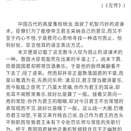
(《左传》)
中国古代的高度集权统治,造就了机智巧妙的进谏
术。臣僚们为了能使帝王君主采纳自己的意见,而又不
至于内心不悦,于是费尽心思地寻找一种适可而止、恰
到好处、忠言悦耳的语言表达方式。
本文便是记载了这无数令人叹为观止的进谏术的
一种。晋国大臣荀盈死在出差的半道上了。尚未下葬,
而晋国国君却照常饮酒奏乐。于是他的厨师屠蒯看不
下去了,闯了进来。然而却并非正面数落国君的不是,而
是以敬酒为名,先质问乐师: 逢忌日,君王理当撤消宴乐,
而今股肱之臣死了,乃莫大悲痛,你作为君王的耳朵,却
充耳不闻照常奏乐,就好比是聋了一般。接着又质问一
旁的宠臣:你作为君王的眼睛,却对今日君王不合常理的
表现视而不见,就好比是瞎了一般。这么绕一大圈,仍唯
恐君王动怒,于是又来作贱自己说,自己作为君王的舌头
不称职而导致君王未有下令处罚乐师与宠臣的失职行
为。终于,晋国国君被他这番机智婉转并且不乏幽默的