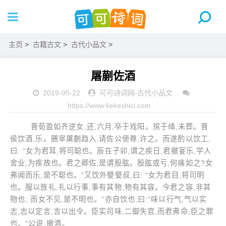
主页
>
古籍古文
>
古代小品文
>
屠蒯佐酒
2019-05-22
可可诗词网
-
古代小品文
https://www.kekeshici.com
晋荀盈如齐逆女,还,六月,卒于戏阳。殡于绛,未葬。晋
侯饮酒,乐。膳宰屠蒯趋入,请佐公使尊,许之。而遂酌以饮工,
曰: “女为君耳,将司聪也。辰在子卯,谓之疾日,君撤宴乐,学人
舍业,为疾故也。君之卿佐,是谓股肱。股肱或亏,何痛如之?女
弗闻而乐,是不聪也。”又饮外嬖嬖叔,曰: “女为君目,将司明
也。服以旌礼,礼以行事,事有其物,物有其容。今君之容,非其
物也; 而女不见,是不明也。”亦自饮也,曰:“味以行气,气以实
志,志以定言,言以出令。臣实司味,二御失官,而君弗命,臣之罪
也。”公说,撤酒。