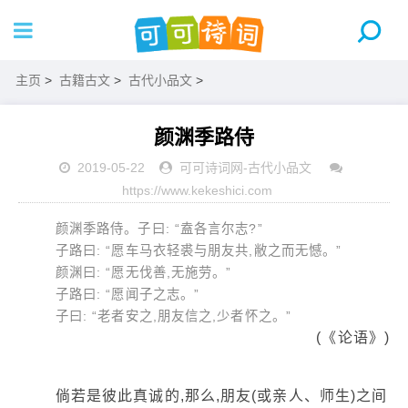
主页
>
古籍古文
>
古代小品文
>
颜渊季路侍
2019-05-22
可可诗词网
-
古代小品文
https://www.kekeshici.com
颜渊季路侍。子曰: “盍各言尔志?”
子路曰: “愿车马衣轻裘与朋友共,敝之而无憾。”
颜渊曰: “愿无伐善,无施劳。”
子路曰: “愿闻子之志。”
子曰: “老者安之,朋友信之,少者怀之。”
(《论语》)
倘若是彼此真诚的,那么,朋友(或亲人、师生)之间