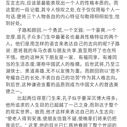
互言志向,应该是最能表现出一个人的性格本质的。而
这里的一段记载,其令人惊叹之处,在于仅仅用每个人一
句话,便将三个人物各自的内心特征勾勒得栩栩如生,恰
到好处。
子路和颜回,一个勇武,一个文弱; 一个豪爽,一个
忠厚,是孔子众多门生中最著名也最具性格特征的两个
人。他们是用怎样的语言来表达自己的志向的呢?子路
说: 愿将我的车马衣裘与朋友共享,直至用坏了也在所
不惜。他的这种天下朋友是一家、有福同享、有难同
当的生活态度,堪称中国武人的楷模。后世武将,乃至江
湖侠士、黑道英雄,无不以友情为重。而颜回则以“愿不
夸耀自己的长处,不表白自己的功劳”作为其人格志向。
到后世,这种谦逊含蓄的品质则成为中国文人的首选美
德之一。
比起两位得意门生来,孔子似乎要深沉博大得多。
他所追求的人生目的已超越了一己之身,而到达于整个
的现实世界。故而,他才这样来表达自己的人生志向:
“使老人得到安逸,使朋友信我不疑,使晚辈们将来仍把
我追忆。” 这里,他的目光已仁慈地眷顾了整个世间的