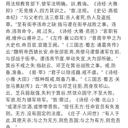
用法规教育部下,使军法明确。训,教诲。《诗经·大雅·
抑》:“无竞维人,四方其训之。”章,法规。《史记·高祖
本纪》:“与父老约,法三章耳;杀人者死,伤人及盗抵
罪。”至有街亭违命之缺:指马谡在街亭战败之事。违
命,违背命令。阙,过失。《诗经·大雅·烝民》:“衮职有
阙,维仲山甫补之。”《左传·襄公四年》:“昔周辛甲之为
大史也,命百官,官箴王阙。”《三国志·蜀志·诸葛亮传》
云:“魏明帝西镇长安,命张郃拒亮,亮使马谡督诸军在前,
与郃战于街亭。谡违亮节度,举动失宜,大为郃所破。”
箕谷不戒之失:指赵云、邓芝在箕谷战败之事。戒,防
备,准备。《易·萃》:“君子以除戎器,戒不虞。”《诗经·
小雅·大田》:“既种既戒,既备乃事。”《三国志·蜀志·关
张马黄赵传》云:“亮令云与邓芝往拒,而身攻祁山。
云、芝兵弱敌强,失利于箕谷,然敛众固守,不至大败。
军退,贬为镇军将军。”咎:罪过。《诗经·小雅·北山》:
“或湛乐饮酒,或惨惨畏咎。”授任无方:任命官员有失准
则。无方,没有固定的法度。《庄子·人间世》:“有人于
此,其德天杀;与之为无方,则危吾国;与之为有方,则危吾
身。”