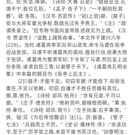
北。贬:失坠,降谪。《诗经·大雅·召旻》:“兢兢业业,孔
填不宁,我位孔贬。”《孟子·告子下》:“一不朝则贬其
爵”。疏:条陈。《汉书·苏武传》:“初(上官)桀、(桀子)
安与大将军霍光争权,数疏光过失予燕王。”《注》:“疏
谓条录之。”后专称书面向皇帝陈述政见为上疏。《汉
书·贾谊传》:“谊数上疏陈政事。”本文作于建兴六年
(228)。当时,诸葛亮率军向祁山进攻,命令马谡在街亭
迎战张郃。马谡不听诸葛亮的调动,擅自行动,结果大败
于张郃。诸葛亮为整肃军纪,下令斩了马谡,然后呈上这
份条陈,请求自贬三等,以谢罪于天下。《诸葛亮孔明全
集》中本篇的题目为《街亭上后主》。
[2]弱才:才能不足。叨窃非据:才能低下,却担当
重任,不足以依赖。叨窃,自谦才不胜任而据有其位。
据,靠,依托。《诗经·邶风·柏舟》:“亦有兄弟,不可以
据。”《庄子·德充符》:“倚树而吟,据槁梧而瞑。”秉:执
持,拿住。《诗经·邶风·简兮》:“左手执龠,右手秉简。”
旄、钺:见《为后帝伐魏诏》注[1]。厉:振奋。《管子·
七法》:“兵弱而士不厉。”《史记·儒林传·序》:“余读功
令,至于广厉学官之路,未尝不废书而汉也。”训章明法: