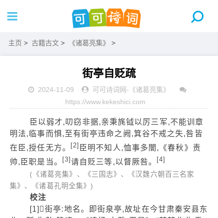
主页
>
古籍古文
>
《诸葛亮集》
>
街亭自贬疏
2024-11-09
可可诗词网
-
《诸葛亮集》
https://www.kekeshici.com
臣以弱才,叨窃非据,亲秉旄钺以厉三军,不能训章
明法,临事而惧,至有街亭违命之阙,箕谷不戒之失,咎皆
[2]
在臣,授任无方。
臣明不知人,恤事多闇,《春秋》责
[3]
[4]
帅,臣职是当。
请自贬三等,以督厥咎。
(《诸葛亮集》、《三国志》、《汉魏六朝百三名家
集》、《诸葛孔明全集》)
校注
[1]街亭:地名。即街泉亭,故址在今甘肃秦安县东