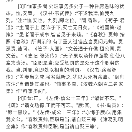
[3]恤事多闇:处理事务多处于一种昏庸愚昧的状
态。恤,安置。《汉书·韦贤传》:“不遂我遗,恤我九
列。”注:“恤,安也。九列,卿之位。”闇,昏昧。《荀子·君
道》:“主闇于上,臣诈于下,灭亡无日矣。”《战国策·赵
策》:“愚者闇于成事,智者见于未萌。”《春秋》责帅:按
照《春秋》所训示的,有了重大过错应当责问元帅。责,
谴责,诘问。《管子·大匡》:“文姜通于齐侯,桓公闻,责
文姜。”《史记·张汤传》:“天子果以汤怀诈面欺,使使八
辈簿责汤。”臣职是当:应受惩罚的是处于这个职务的
我。当,判罪,意即处以相当的刑罚。《汉书·路温舒
传》:“盖奏当之成,虽咎繇听之,犹以为死有余辜。”颜师
古注:“当谓处其罪也。”恤事多闇,《汉魏六朝百三名家
集》作“料事多闻”。
[4]督:正。《左传·僖公十三年》:“谓督不忘。”
《疏》:“谓女功德,正而不可忘。”厥:其。《书·禹贡》:
“厥士黑坟。”《左传·成公十三年》:“亦悔于厥心,用集
我文公。”春秋责帅,臣职是当,请自贬三等,《诸葛孔明
全集》作“春秋责帅臣职,是当请自贬三等”。