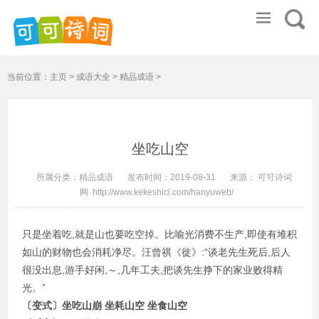
当前位置：
主页
>
成语大全
>
精品成语
>
坐吃山空
所属分类：
精品成语
发布时间：
2019-08-31
来源：
可可诗词
网
http://www.kekeshici.com/hanyuweb/
只是坐着吃,就是山也要吃空掉。比喻光消费不生产,即使有堆积
如山的财物也会消耗净尽。汪曾祺《徙》:“谈老先生死后,后人
很没出息,游手好闲,～,几年工夫,把谈先生挣下的家业败得精
光。”
〔变式〕
坐吃山崩 坐耗山空 坐食山空