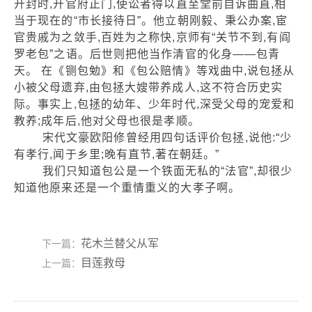
开封时,开官府正门,使讼者得以直至堂前自诉曲直,相
当于现在的“市长接待日”。他立朝刚毅、秉公办案,宦
官贵戚为之敛手,百姓为之称快,京师有“关节不到,有阎
罗老包”之语。后世则把他当作清官的化身——包青
天。 在《铡包勉》和《包公赔情》等戏曲中,说包拯从
小被父母遗弃,由包拯大嫂带养成人,这不符合历史实
际。事实上,包拯的幼年、少年时代,深受父母的宠爱和
教养;成年后,他对父母也很是孝顺。
宋代文豪欧阳修曾经用四句话评价包拯,说他:“少
有孝行,闻于乡里;晚有直节,著在朝廷。”
我们只知道包公是一个铁面无私的“法官”,却很少
知道他原来还是一个重情重义的大孝子啊。
花木兰替父从军
下一篇：
目莲救母
上一篇：