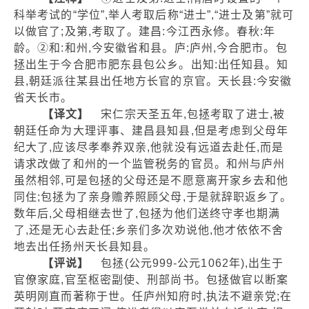
科举考试的“学位”,举人考取后称“进士”,“进士及第”就可
以做官了;及第,考取了。建昌:今江西永修。春秋:年
龄。②和:和州,今安徽省和县。庐:庐州,今合肥市。包
拯出生于今合肥市肥东县包公乡。出知:出任知县。知
县,朝廷派往某县出任地方长官的京官。天长县:今安徽
省天长市。
【译文】
宋仁宗天圣五年,包拯考取了进士,被
朝廷任命为大理评事、建昌县知县,但是考虑到父母年
纪大了,应该尽孝奉养双亲,他就没有远道去赴任,而是
请求改做了和州的一个监管税务的官员。和州与庐州
虽然相邻,可是包拯的父母还是不愿意离开家乡去和他
同住;包拯为了亲身赡养照顾父母,于是就辞职返乡了。
数年后,父母相继去世了,包拯为他们送终守孝也期满
了,还是无心去赴任;乡亲们多次劝说他,他才依依不舍
地去出任扬州天长县知县。
【评说】
包拯(公元999-公元1062年),出生于
官僚家庭,官至枢密副使、刑部尚书。包拯做官以断案
英明刚直而著称于世。任庐州知府时,执法不避亲党;在