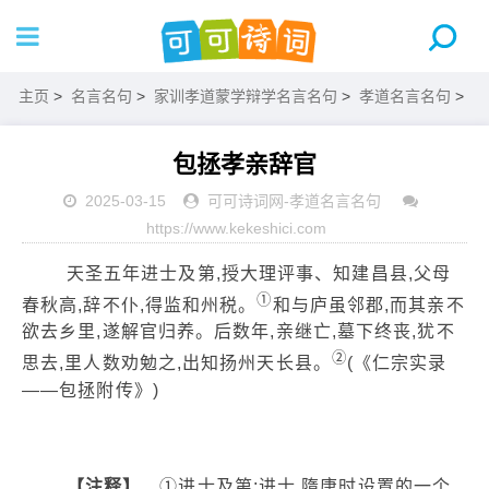
主页
>
名言名句
>
家训孝道蒙学辩学名言名句
>
孝道名言名句
>
包拯孝亲辞官
2025-03-15
可可诗词网
-
孝道名言名句
https://www.kekeshici.com
天圣五年进士及第,授大理评事、知建昌县,父母
①
春秋高,辞不仆,得监和州税。
和与庐虽邻郡,而其亲不
欲去乡里,遂解官归养。后数年,亲继亡,墓下终丧,犹不
②
思去,里人数劝勉之,出知扬州天长县。
(《仁宗实录
——包拯附传》)
【注释】
①进士及第:进士,隋唐时设置的一个