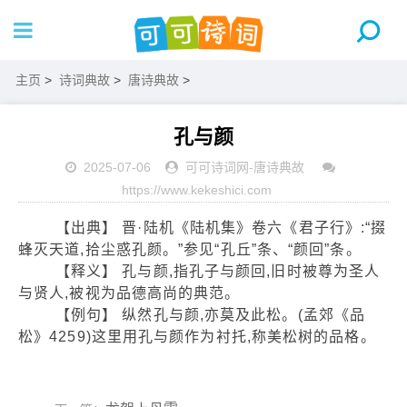
主页
>
诗词典故
>
唐诗典故
>
孔与颜
2025-07-06
可可诗词网
-
唐诗典故
https://www.kekeshici.com
【出典】 晋·陆机《陆机集》卷六《君子行》:“掇
蜂灭天道,拾尘惑孔颜。”参见“孔丘”条、“颜回”条。
【释义】 孔与颜,指孔子与颜回,旧时被尊为圣人
与贤人,被视为品德高尚的典范。
【例句】 纵然孔与颜,亦莫及此松。(孟郊《品
松》4259)这里用孔与颜作为衬托,称美松树的品格。