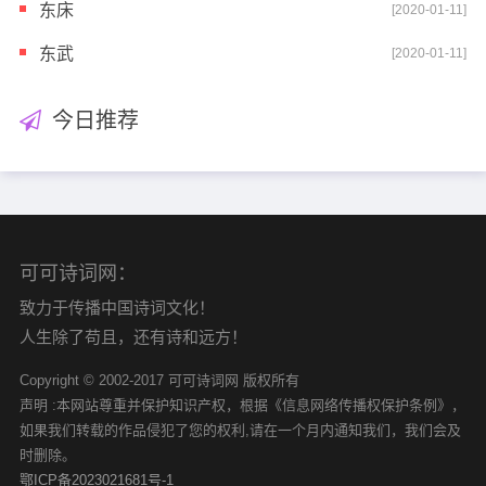
东床
[2020-01-11]
东武
[2020-01-11]
今日推荐
可可诗词网：
致力于传播中国诗词文化！
人生除了苟且，还有诗和远方！
Copyright © 2002-2017 可可诗词网 版权所有
声明 :本网站尊重并保护知识产权，根据《信息网络传播权保护条例》，
如果我们转载的作品侵犯了您的权利,请在一个月内通知我们，我们会及
时删除。
鄂ICP备2023021681号-1