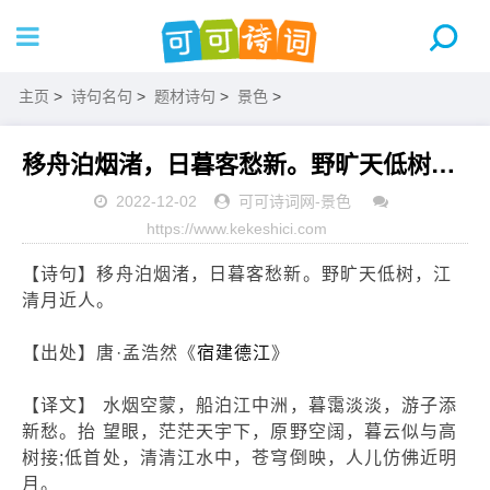
主页
>
诗句名句
>
题材诗句
>
景色
>
移舟泊烟渚，日暮客愁新。野旷天低树，江清月近人。
2022-12-02
可可诗词网
-
景色
https://www.kekeshici.com
【诗句】移舟泊烟渚，日暮客愁新。野旷天低树，江
清月近人。
【出处】唐·孟浩然《
宿建德江
》
【译文】 水烟空蒙，船泊江中洲，暮霭淡淡，游子添
新愁。抬 望眼，茫茫天宇下，原野空阔，暮云似与高
树接;低首处，清清江水中，苍穹倒映，人儿仿佛近明
月。