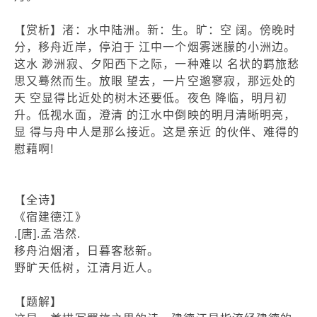
【赏析】渚：水中陆洲。新：生。旷：空 阔。傍晚时
分，移舟近岸，停泊于 江中一个烟雾迷朦的小洲边。
这水 渺洲寂、夕阳西下之际，一种难以 名状的羁旅愁
思又蓦然而生。放眼 望去，一片空邈寥寂，那远处的
天 空显得比近处的树木还要低。夜色 降临，明月初
升。低视水面，澄清 的江水中倒映的明月清晰明亮，
显 得与舟中人是那么接近。这是亲近 的伙伴、难得的
慰藉啊!
【全诗】
《宿建德江》
.[唐].孟浩然.
移舟泊烟渚，日暮客愁新。
野旷天低树，江清月近人。
【题解】