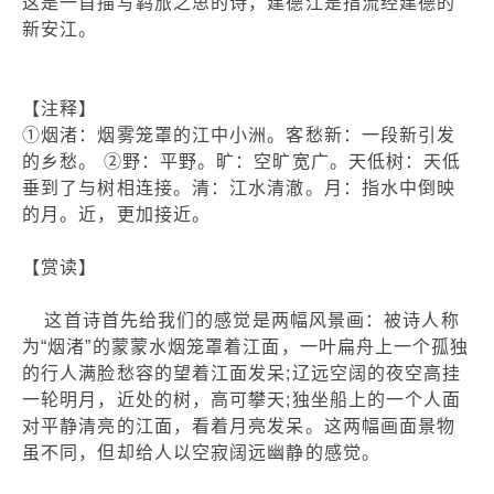
这是一首描写羁旅之思的诗，建德江是指流经建德的
新安江。
【注释】
①烟渚：烟雾笼罩的江中小洲。客愁新：一段新引发
的乡愁。 ②野：平野。旷：空旷宽广。天低树：天低
垂到了与树相连接。清：江水清澈。月：指水中倒映
的月。近，更加接近。
【赏读】
这首诗首先给我们的感觉是两幅风景画：被诗人称
为“烟渚”的蒙蒙水烟笼罩着江面，一叶扁舟上一个孤独
的行人满脸愁容的望着江面发呆;辽远空阔的夜空高挂
一轮明月，近处的树，高可攀天;独坐船上的一个人面
对平静清亮的江面，看着月亮发呆。这两幅画面景物
虽不同，但却给人以空寂阔远幽静的感觉。