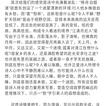
其次给我们的感觉是诗中充满着迷乱：“移舟泊烟
渚”就首先创设了一个迷蒙漂渺的环境;行人他乡晚宿自
有乡愁，而“客”“愁新”，这新愁是什么呢?令人不解;“野
旷天低树”是由于视野空阔，显得本来高高的远天反而
显低了，而近处的树却显高了，高的变低，低的变
高，高高低低，构成令人着迷的境界;“江清月近人”是
写由于江平水清，月影落水中，影子清晰，仿佛真的
月亮一样，因此就觉得是月亮离人近了，天上月，水
中月，又远又近，又是一个迷境;孤客对清江在想什么
呢?是家乡的亲人，还是满腔希望的赴长安求仕之途?
也许是失意的吴越之游，或者是一身才学无处施展，
到底在想什么呢?令人难以琢磨。也许正是诗人所想令
诗人心中不平静而难以入眠，也可能诗人什么也没
想，只是夜深望月而没入睡，题中言宿，而诗人不入
睡，到底是宿还是未宿，又是一个谜团。所有这些都
是诗人将全部力量用来写景，营造空阔寂寥而幽远的
意境情况下，只点一“愁”字引来人的遐想造成的。
这首诗情景相生、思与境谐，显示出风韵天成、淡