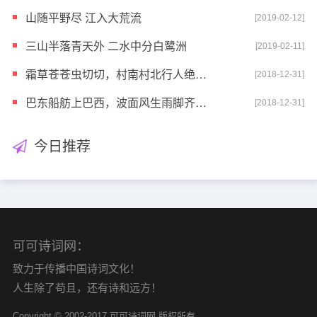
山随平野尽 江入大荒流
[2019-02-12]
三山半落青天外 二水中分白鹭洲
[2019-02-11]
霜草苍苍虫切切，村南村北行人绝。独出前门望野田，月
[2018-12-31]
巴东船舫上巴西，波面风生雨脚齐；水蓼冷花红簇簇，江
[2018-12-31]
今日推荐
可可诗词网：
致力于传播中国诗词文化！
人生除了苟且，还有诗和远方！
Copyright © 2002-2017 可可诗词网 版权所有