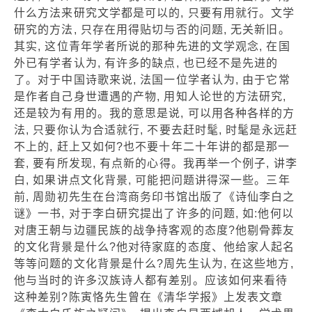
什么方法来研究文学都是可以的, 只要有用就行。文学
研究的方法, 只存在用得贴切与否的问题, 无关新旧。
其实, 这位青年学者所说的那种先进的文学观念, 在国
外已有学者认为, 有许多的缺点, 也已经不是先进的
了。对于中国诗歌来说, 法国一位学者认为, 由于它常
是作者自己身世遭遇的产物, 用知人论世的方法研究,
还是较为有用的。我的意思是说, 可以用各种各样的方
法, 只要你认为合适就行, 不要去赶时髦, 时髦是永远赶
不上的, 赶上又如何?也不要十年二十年讲的都是那一
套, 要有所发现, 有点新的心得。我再举一个例子, 讲李
白, 如果讲点文化背景, 可能把问题讲得深一些。三年
前, 周勋初先生在台湾商务印书馆出版了《诗仙李白之
谜》一书, 对于李白研究提出了许多的问题, 如:他何以
对唐王朝与边疆民族的战争持客观的态度?他剔骨葬友
的文化背景是什么?他对待家庭的态度、他给家人起名
等等问题的文化背景是什么?周先生认为, 在这些地方,
他与当时的许多汉族诗人都有差别。应该如何来看待
这种差别?陈寅恪先生曾在《清华学报》上发表文章