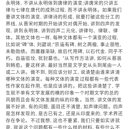
永明体, 不讲从永明体到唐律的演变;讲唐宋的只讲五
律与七律在唐代的成熟过程, 而不讲永明体。如果我们
要讲文体的演变, 讲律诗的形成, 就要打破这些分工的
界线, 从晋宋时期的开始讲究对偶开始, 讲到四声的发
现, 讲到永明体, 讲到四声二元化, 讲律句、律联、律
体。其他文体也一样, 每种文体都有一个演变的过程,
比如说“碑”体, 刘勰说:“宗庙有碑, 树之两楹, 事止丽牲,
未勒勋绩。而庸器渐缺, 故后代用碑, 以石代金, 同乎不
朽。自庙徂坟, 犹封墓也。”从写作方法讲, 如何从蔡邕
到韩愈。要这样讲, 最好当然是文学史从头到尾由一人
或二人讲。做不到, 则应该分好工, 说清楚由谁来讲清
哪种文体的演变。每种文体的演变过程都有一些代表
性作家在起作用, 也是应该讲的。把这些讲清楚了, 学
生就不单有文学发展的横的印象一个时期文学的总的
风貌而且会有文体发展的纵的印象。当然, 讲文体的发
展不好讲, 有的问题, 面目还不清楚, 如声律问题。四声
是怎样发现的, 是古已有之, 还是从印度来的, 学术界还
存在争论。不过我想, 这也不要紧, 我们只要如实讲就
是, 就说这个问题都有一些什么样的材料, 有些什么不