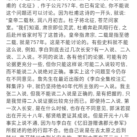
甫的《北征》, 作于公元757年, 也已有定论, 你不能说
这个问题还可以讨论。因为杜甫这诗的一开头, 就说:
“皇帝二载秋, 润八月初吉。杜子将北征, 苍茫问家
室。”我们知道, 肃宗即位灵武, 杜甫奔赴凤翔行在, 之
后赴州省家时写了这首诗。皇帝指肃宗, 二载是指至德
二载, 就是757年。这是不能讨论的。有些史料就不能
这么说, 例如, 李白到底去过几次长安?有一入说、二入
说、三入说。不同的说法, 各有他们的论据, 可能有的
论据更充分一些, 但你只能这样说:可能二入说较可信,
而不能说二入说绝对正确。事实上这个问题至今仍存
在不同意见。詹先生在最近出版的《李白全集校注汇
释集评》中, 就仍坚持他40年代所主张的一入说。我主
张二入说, 但我不能说二入说是正确的, 是有把握的, 只
是我觉得二入说证据比较充分而已。即使持二入说, 第
一次入长安, 是在什么时候, 也存在不同意见, 郭沫若提
出在开元十八年, 郁贤皓更证其成说。但是开元十八年
事实上说不通, 因为与李白在《忆旧游赠谯郡元参军》
所叙述的他的行踪不合。他自己说是在去太原之后到