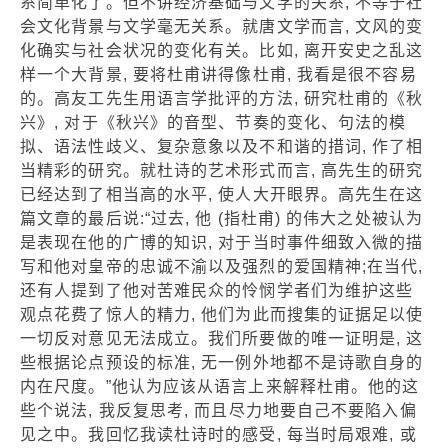
系简单化了。但不讲经济基础与文学的关系, 不等于社
会文化背景与文学毫无关系。就唐文学而言, 文风的变
化确实与社会状况的变化有关。比如, 离开安史之乱这
样一个大背景, 要将杜甫讲得像杜甫, 我看是很不容易
的。高友工先生用语言学批评的方法, 研究杜甫的《秋
兴》, 对于《秋兴》的音型、节奏的变化、句法的模
拟、语法性歧义、复杂意象以及不和谐的措词, 作了相
当精彩的研究。就杜诗的艺术形式而言, 高先生的研究
已经达到了相当高的水平, 使人大开眼界。高先生在这
篇文章的最后说:“过去, 他 (指杜甫) 的伟大之处被认为
是表现在他的广博的知识, 对于当时事件细致入微的描
写和他对皇帝的忠诚不渝以及强烈的爱国精神;在当代,
还有人提到了他对苦难民众的怜悯学者们为维护这些
观点花费了惊人的精力, 他们为此而搜集的证据足以使
一切反对意见无法成立。我们所要做的唯一证明是, 这
些根据论点预设的标准, 无一例外地都不是诗歌自身的
内在尺度。”他认为应该从语言上来解释杜甫。他的这
些个说法, 我反复思考, 而且尽力地要自己不要陷入偏
见之中。我回忆我读杜诗时的感受, 每当时局艰难, 或