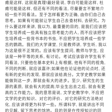
甫是这样, 这就是真理!最好是说, 李白可能是这样, 杜
甫可能是这样, 但还有不同的看法, 尽量要言不繁地介
绍一些不同看法。至于怎样看更为正确, 由你们自己去
思考。如果有可能就让学生自己去查材料, 去研究。为
什么要这样来讲, 我以为, 最重要的目的, 是我们应该把
学生培养成一些具有独立思考能力的人, 而不应该把学
生培养成一些背书本的书虫, 不应把学生培养成一些学
舌的鹦鹉。我们的大学课堂, 只是教师讲, 学生听, 我以
为这是很不正常的。应该有学生提问, 教师与学生, 应
该是一种平等的关系, 有讨论。考试应该容许学生有不
同看法, 只要他在基本史料上有根据, 他有不同的视角,
不同的判断, 就应该嘉许;如果他在论证他的论点时, 还
有新的史料的发现, 那就应该给高分。文学史教学如果
能做到这一步, 那就会有大的进步。至少, 研究生的生
源的素质, 就会有大的提高;毕业生出去之后, 就会有更
高的工作能力。我的意思是说, 文学史教学中, 不应把
文学的史的知识、对它的评价、对它的研究方法绝对
化, 应该讲得更为科学一些。所谓科学, 就是讲出不同
的见解, 留下思考的馀地。目的则是在传授知识的同