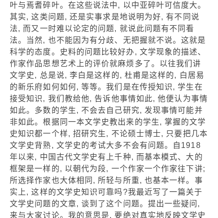
叶与焉耆碎叶。在这些说法中, 以中亚碎叶可信度大。
其实, 这类问题, 还是实事求是地说明为好, 有不同说
法, 而又一时难以论定的问题, 就说此问题有不同看
法。当然, 也不能因为有分歧、无把握就不说。这就是
科学的态度。史料的问题比较好办, 文学现象的描述、
作家作品思想艺术上的评价就麻烦多了。以往我们讲
文学史, 总是说, 李白是这样的, 杜甫是这样的, 白居易
的新乐府如何如何, 等等。我们是在传授知识, 学生在
接受知识, 我们教给他, 告诉他事情如此, 他便认为事情
如此。多数的学生, 不会去自己研究, 发现事情可能并
非如此。根据同一本文学史教出来的学生, 掌握的文学
史知识都一个样, 招研究生, 不论硕士博士, 只要把几本
文学史背熟, 文学史的考试大多不会有问题。自1918
年以来, 中国古代文学史有上千种, 而基本模式、大的
框架是一样的, 以朝代为段, 一个作家一个作家往下讲;
所选择作家也大体相同, 所轻与所重, 也基本一样。事
实上, 这样的文学史知识可靠吗?我最近写了一篇关于
文学史问题的文章, 谈到了这个问题。提出一些疑问,
来与大家讨论。我的意思是, 要绝对真实地反映文学史