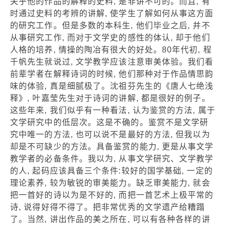
关乎他的作品的解释的史料, 是非讲不可的。而且, 有
时通过史料的考辨的讲解, 使学生了解如何从事这方面
的研究工作。但是多数的本科生, 他们毕业之后, 并不
从事研究工作, 而对于文学史的感性的体认, 却于他们
人格的培养, 情操的陶冶有很大的好处。80年代初, 程
千帆先生就说过, 文学教学应该注意审美体验。我们看
前辈学者在解释诗词的时候, 他们那种对于作品情思韵
味的体验, 真是细腻极了。沈祖芬先生的《唐人七绝浅
释》, 叶嘉莹先生对于诗词的讲解, 都是很好的例子。
这些年来, 我们似乎有一种看法, 认为鉴赏的方法, 属于
文学研究中的低层次。这是不确的。鉴赏不是文学研
究中唯一的方法, 也可以说不是最好的方法, 但我以为
却是不可缺少的方法。具备鉴赏的能力, 更是从事文学
教学者的必备条件。我以为, 从事文学研究、文学教学
的人, 起码应该具备三个条件:较好的国学基础, 一定的
理论素养, 较为敏锐的审美能力。缺乏审美能力, 就会
把一首好的诗以为是不好的, 而把一首艺术上极平常的
诗, 说得好得不得了。把非常优秀的文学遗产给糟蹋
了。当然, 讲出作品的美之所在, 可以有各种各样的讲