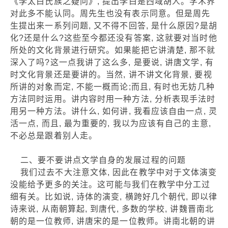
《李太白氏族之疑问》, 提出李白是西域胡人。学术界
对此多不能认同。周先生也没有表示同意。但是周先
生提出来一系列问题, 又不得不回答, 是什么原因?是胡
化?还是什么?这些至今都还没有答案, 这就要对当时他
所处的文化背景进行研究。如果能把它讲清楚, 那不就
深入了吗?这一点我讲了这么多, 是要说, 讲唐文学, 有
时文化背景还是要讲的。当然, 讲不讲文化背景, 要视
所讲的对象而定, 不能一概而论;而且, 有时也无妨几种
方法同时运用。讲内容时用一种方法, 分析表现手法时
用另一种方法。讲什么, 如何讲, 我看应该自由一点, 灵
活一点, 而且, 最为重要的, 我以为应该有自己的主意,
不必总是跟着别人走。
二、要不要讲点文学自身的发展过程的问题
我们过去不大注意文体, 因此在教学中对于文体演变
没能给予更多的关注。这可能与我们在教学中分工过
细有关。比如说, 诗体的演变, 横跨好几个朝代, 即以律
诗来说, 从南朝算起, 到唐代, 多数的学校, 讲魏晋南北
朝的是一位教师, 讲唐宋的是一位教师。讲南北朝的讲