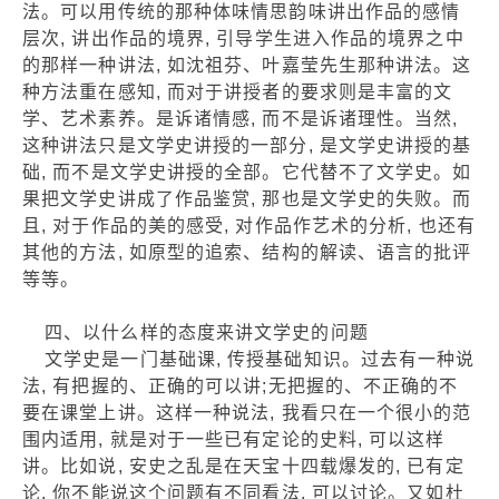
法。可以用传统的那种体味情思韵味讲出作品的感情
层次, 讲出作品的境界, 引导学生进入作品的境界之中
的那样一种讲法, 如沈祖芬、叶嘉莹先生那种讲法。这
种方法重在感知, 而对于讲授者的要求则是丰富的文
学、艺术素养。是诉诸情感, 而不是诉诸理性。当然,
这种讲法只是文学史讲授的一部分, 是文学史讲授的基
础, 而不是文学史讲授的全部。它代替不了文学史。如
果把文学史讲成了作品鉴赏, 那也是文学史的失败。而
且, 对于作品的美的感受, 对作品作艺术的分析, 也还有
其他的方法, 如原型的追索、结构的解读、语言的批评
等等。
四、以什么样的态度来讲文学史的问题
文学史是一门基础课, 传授基础知识。过去有一种说
法, 有把握的、正确的可以讲;无把握的、不正确的不
要在课堂上讲。这样一种说法, 我看只在一个很小的范
围内适用, 就是对于一些已有定论的史料, 可以这样
讲。比如说, 安史之乱是在天宝十四载爆发的, 已有定
论, 你不能说这个问题有不同看法, 可以讨论。又如杜