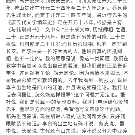
随州, 离开随州才到长安去的。而到太原在开元二十三
年, 稗山提出在开元二十四年至二十九年之间。乔象钟
先生取此说, 而定于开元二十四五年间。最近傅先生的
《唐五代文学编年史》定在开元十八年, 根据是白有
《与韩荆州书》, 文中有:“三十成文章, 历抵卿相”之语,
三十, 正是开元十八年。但是这有另外的可能, 三十是
概说, 也可能是三十几岁;而且历抵卿相, 也不一定非到
长安。且李白是一位好大言的人, 他是否真的历抵卿
相, 也不一定的。我的意思是说, 像这一类问题, 我们在
教学中当然可以说出自己的看法, 但我们最好还是告诉
学生, 这问题有争论, 尚无定论。因为事情本来如此, 不
是我要它如何它就如何的。去年我看到一则报导, 说是
李白出生地是四川的江油, 并且说这就是定论。我打电
话去问报社, 怎么能这样报导?这个问题并无定论。报
社说, 我们是转载××的复印资料。我就打电话给郁贤皓
先生, 他是这方面的权威, 希望他写文章谈这个问题。
郁先生回答说, 现在胡说八道的这类问题太多, 只好闭
眼睛装不知道。李白的出生地有碎叶说、条支说、蜀
中说、长安说, 古代还有山东说。碎叶说又分为中亚碎