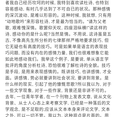
者我自己经历坎坷的时候, 我特别喜欢读杜诗, 也特别
容易感动, 有时几乎达到了不可自已的状况。那种感情
的深沉波动, 是难以形容的。这种时候, 我就想, 只有用
“动地歌吟”来形容杜诗, 才是最为恰当的。“请为父老
歌, 艰难愧深情。歌罢仰天叹, 四座泪纵横!”读这样的
诗, 感动你的是什么呢?当然是情。不用说, 这诗虽是五
古, 不像高先生所分析的七律那样严格地要求技巧, 但
它无疑也有高度的技巧。可是如果单是语言的表现技
巧问题, 而没有内在的感情力量, 我们也很难想象它能
如此地感动我们。我举这个例子, 是要说, 单从语言学
批评的角度分析杜诗, 恐怕很难了解杜诗的全貌。技巧
是手段, 是用来表现感情的。既讲技巧, 也讲感情, 才全
面。讲感情, 势必就要讲到社会状况, 要讲到背景。是
什么样的现实, 引起了他的慷慨悲歌?所以我以为, 对于
一些文学现象, 对于一些作家, 背景还是非讲不可的。
去年, 一位青年学者, 在一个刊物上发表文章, 说从文化
背景、从士人心态上来考察文学, 已经是一种落后的文
学观念, 是不足取的;应该从文本本身来评论文学, 文本
之外, 可以一切不管。我以为, 这种观点是片面的。用