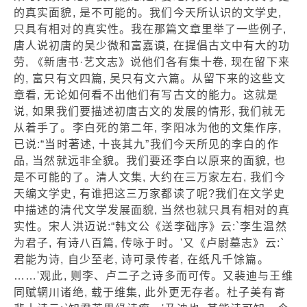
的真实面貌, 是不可能的。我们今天所认识的文学史,
只具有相对的真实性。我在那篇文章里举了一些例子,
唐人说初唐的吴少微和富嘉谟, 在提倡古文中有大的功
劳, 《新唐书·艺文志》说他们各有集十卷, 现在留下来
的, 富只有文四篇, 吴只有文六篇。从留下来的这些文
章看, 无论如何看不出他们有写古文的能力。这就是
说, 如果我们要描述初唐古文的发展的情形, 我们就无
从着手了。李白死的第二年, 李阳冰为他的文集作序,
已说:“当时著述, 十丧其九”我们今天所见的李白的作
品, 当然就远非全貌。我们要还李白以原来的面貌, 也
是不可能的了。清人文集, 大约在三万家左右, 我们今
天编文学史, 有谁把这三万家都读了呢?我们在文学史
中描述的清代文学发展面貌, 当然也就只具有相对的真
实性。宋人洪迈说:“韩文公《送李础序》云:`李生温然
为君子, 有诗八百篇, 传咏于时。'又《卢尉墓志》云:`
君能为诗, 自少至老, 诗可录传者, 在纸凡千馀篇。
……'观此, 则李、卢二子之诗多而可传。又裴迪与王维
同赋辋川诸绝, 载于维集, 此外更无存者。杜子美有寄