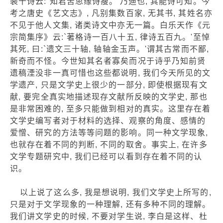
裴十诗云:`知君苦思缘诗瘦。'乃迪也, 其能诗可知。今
考之唐史《艺文志》, 凡别集数百家, 无其书, 其姓名亦
不见于他人文集, 诸类诗文中亦无一篇。白乐天作《元
宗简集序》云:`著格诗一百八十五, 律诗五百九。'至悼
其死, 曰:`遗文三十轴, 轴轴金玉声。'谓其古常而不鄙,
新奇而不怪。今世知其名者寡矣而况于诗乎乃知前贤
遗稿湮没非一真可惜也这些都说明, 我们今天所见的文
学遗产, 只是文学史上很少的一部分, 即使根据现有文
献, 要完全真实地描述现存文献所反映的文学史, 那也
是非常困难的, 至多只能做到相对的真实。这里存在着
文学史编写者对于材料的选择、观察的角度、感情的
爱憎、研究的方法等等问题的影响。同一种文学现象,
也就存在着不同的判断, 不同的取舍。事实上, 在许多
文学专题研究中, 我们已经可以看到存在着不同的认
识。
以上说了这么多, 我是想说明, 我们文学史上所写的,
只是对于文学现象的一种理解, 还有多种不同的理解。
我们讲文学史的时候, 不要对学生说, 李白是这样、杜