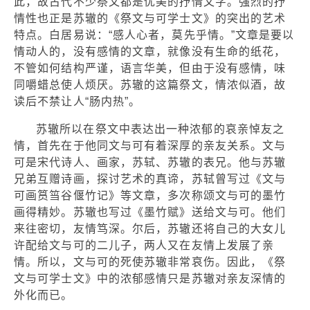
此，故古代不少祭文都是优美的抒情文字。强烈的抒
情性也正是苏辙的《祭文与可学士文》的突出的艺术
特点。白居易说：“感人心者，莫先乎情。”文章是要以
情动人的，没有感情的文章，就像没有生命的纸花，
不管如何结构严谨，语言华美，但由于没有感情，味
同嚼蜡总使人烦厌。苏辙的这篇祭文，情浓似酒，故
读后不禁让人“肠内热”。
苏辙所以在祭文中表达出一种浓郁的哀亲悼友之
情，首先在于他同文与可有着深厚的亲友关系。文与
可是宋代诗人、画家，苏轼、苏辙的表兄。他与苏辙
兄弟互赠诗画，探讨艺术的真谛，苏轼曾写过《文与
可画筼筜谷偃竹记》等文章，多次称颂文与可的墨竹
画得精妙。苏辙也写过《墨竹赋》送给文与可。他们
来往密切，友情笃深。尔后，苏辙还将自己的大女儿
许配给文与可的二儿子，两人又在友情上发展了亲
情。所以，文与可的死使苏辙非常哀伤。因此，《祭
文与可学士文》中的浓郁感情只是苏辙对亲友深情的
外化而已。