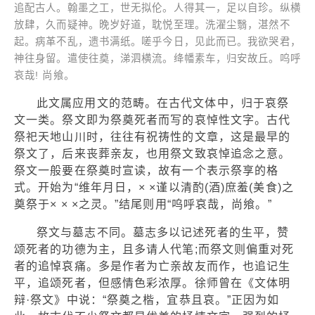
追配古人。翰墨之工，世无拟伦。人得其一，足以自珍。纵横
放肆，久而疑神。晚岁好道，耽悦至理。洗濯尘翳，湛然不
起。病革不乱，遗书满纸。嗟乎今日，见此而已。我欲哭君，
神往身留。遣使往奠，涕泗横流。绛幡素车，归安故丘。呜呼
哀哉! 尚飨。
此文属应用文的范畴。在古代文体中，归于哀祭
文一类。祭文即为祭奠死者而写的哀悼性文字。古代
祭祀天地山川时，往往有祝祷性的文章，这是最早的
祭文了，后来丧葬亲友，也用祭文致哀悼追念之意。
祭文一般要在祭奠时宣读，故有一个表示祭享的格
式。开始为“维年月日，× ×谨以清酌(酒)庶羞(美食)之
奠祭于× × ×之灵。”结尾则用“呜呼哀哉，尚飨。”
祭文与墓志不同。墓志多以记述死者的生平，赞
颂死者的功德为主，且多请人代笔;而祭文则偏重对死
者的追悼哀痛。多是作者为亡亲故友而作，也追记生
平，追颂死者，但感情色彩浓厚。徐师曾在《文体明
辩·祭文》中说：“祭奠之楷，宜恭且哀。”正因为如