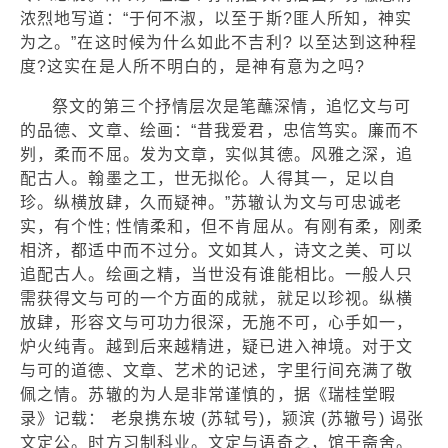
浓烈地写道：“于何不淑，以至于斯?匪人所知，神实
为之。”在这时候为什么如此不吉利? 以至达到这种程
度?这实在是人所不明白的，是神有意为之吗?
祭文的第三个抒情层次是笔蘸深情，追忆文与可
的品德、文章、绘画：“昔我爱君，忠信笃实。廉而不
刿，柔而不屈。发为文章，实似其德。风雅之深，追
配古人。翰墨之工，世无拟伦。人得其一，足以自
珍。纵横放肆，久而疑神。”苏辙认为文与可忠诚老
实，有个性; 性情柔和，但不肯屈从。有刚有柔，刚柔
相济，都适中而不过分。文如其人，诗文之美、可以
追配古人。绘画之精，当世没有谁能相比。一般人只
需获得文与可的一个方面的成就，就足以珍视。纵横
放肆，形容文与可功力很深，无施不可，心手如一，
炉火纯青。越到后来越精进，疑已进入神境。对于文
与可的道德、文章、艺术的记述，字里行间充满了敬
佩之情。苏辙的为人是非常谨慎的，据《瑞桂堂暇
录》记载： 老泉携东坡 (苏轼号)，颍滨 (苏辙号) 谒张
文定公。时方习制科业。文定与语奇之，馆于斋舍。