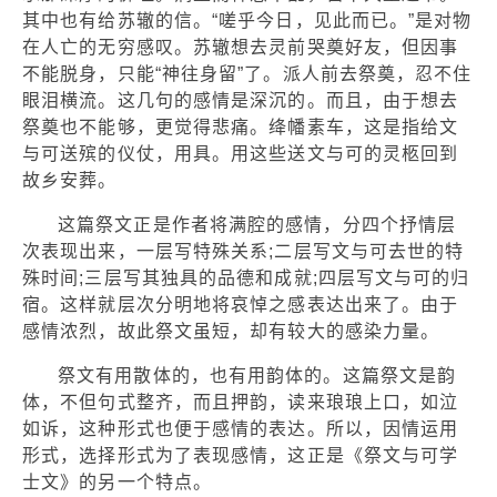
其中也有给苏辙的信。“嗟乎今日，见此而已。”是对物
在人亡的无穷感叹。苏辙想去灵前哭奠好友，但因事
不能脱身，只能“神往身留”了。派人前去祭奠，忍不住
眼泪横流。这几句的感情是深沉的。而且，由于想去
祭奠也不能够，更觉得悲痛。绛幡素车，这是指给文
与可送殡的仪仗，用具。用这些送文与可的灵柩回到
故乡安葬。
这篇祭文正是作者将满腔的感情，分四个抒情层
次表现出来，一层写特殊关系;二层写文与可去世的特
殊时间;三层写其独具的品德和成就;四层写文与可的归
宿。这样就层次分明地将哀悼之感表达出来了。由于
感情浓烈，故此祭文虽短，却有较大的感染力量。
祭文有用散体的，也有用韵体的。这篇祭文是韵
体，不但句式整齐，而且押韵，读来琅琅上口，如泣
如诉，这种形式也便于感情的表达。所以，因情运用
形式，选择形式为了表现感情，这正是《祭文与可学
士文》的另一个特点。