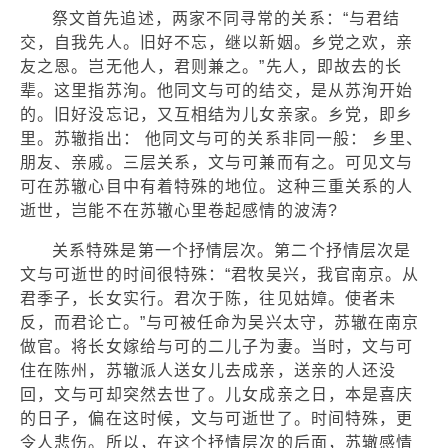
祭文首先追述，两家不同寻常的关系：“与君结
交，自我先人。旧好不忘，继以新姻。乡党之欢，亲
友之恩。岂无他人，君则兼之。”先人，即故去的长
辈。这里指苏洵。他同文与可的结交，是从苏洵开始
的。旧好没忘记，又互相结为儿女亲家。乡党，即乡
里。苏辙指出： 他同文与可的关系非同一般： 乡里、
朋友、亲戚。三层关系，文与可兼而有之。可见文与
可在苏辙心目中有着特殊的地位。这种三重关系的人
逝世，岂能不在苏辙心里卷起感情的波涛?
关系特殊是第一个抒情层次。第二个抒情层次是
文与可逝世的时间很特殊：“君牧吴兴，我官南京。从
君季子，长女实行。君次于陈，往见姑嫜。使者未
反，而君论亡。”与可被任命为吴兴太守，苏辙在南京
做官。将长女嫁给与可的二儿子为妻。当时，文与可
住在陈州，苏辙派人送女儿去成亲，送亲的人还没
回，文与可却突然去世了。儿女成亲之日，本是喜庆
的日子，偏在这时候，文与可逝世了。时间特殊，更
令人悲伤。所以，在这个抒情层次的后面，苏辙感情