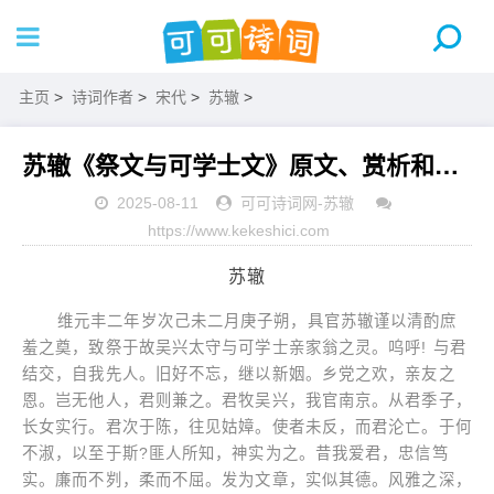
主页
>
诗词作者
>
宋代
>
苏辙
>
苏辙《祭文与可学士文》原文、赏析和鉴赏
2025-08-11
可可诗词网
-
苏辙
https://www.kekeshici.com
苏辙
维元丰二年岁次己未二月庚子朔，具官苏辙谨以清酌庶
羞之奠，致祭于故吴兴太守与可学士亲家翁之灵。呜呼! 与君
结交，自我先人。旧好不忘，继以新姻。乡党之欢，亲友之
恩。岂无他人，君则兼之。君牧吴兴，我官南京。从君季子，
长女实行。君次于陈，往见姑嫜。使者未反，而君沦亡。于何
不淑，以至于斯?匪人所知，神实为之。昔我爱君，忠信笃
实。廉而不刿，柔而不屈。发为文章，实似其德。风雅之深，