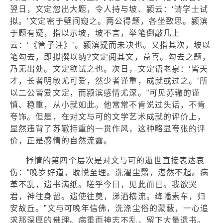
翌日，文定忽出大题，令人持与坡、颍云：‘请学士试
拟。’文定密于壁间窥之。两公得题，各坐致思。颍滨
于题有疑，指以示坡，坡不言，举笔倒敲几上
云：‘《管子注》’。颍滨疑而未决也。又指其次，坡以
笔勾去，即拟撰以纳?文定阅其文，益喜。勾去之题，
乃无出处。文定欲试之也。次日，文定语老泉：‘皆天
才，长者明敏尤可爱，然少者谨重，成就或过之。’所
以二公皆爱文定，而颍滨感情尤深。”可见苏辙的谨
慎、稳重，从小就如此。他常常不肯说过头话，不肯
夸饰。但是，在对文与可的文学艺术成就的评价上，
显然违背了苏辙持重的一贯作风，这种略显夸张的评
价，正是感情的自然流露。
抒情的第四个层次是对文与可的逝世直接表达哀
伤：“晚岁好道，耽悦至理。洗濯尘翳，湛然不起。病
革不乱，遗书满纸。嗟乎今日，见此而已。我欲哭
君，神往身留。遗使往奠，涕洒横流。绛幡素车，归
安故丘。”文与可晚年信佛，洗涤尘俗的蒙蔽，一心追
求那深厚的佛理。病重而神志不乱，留下大量遗书。