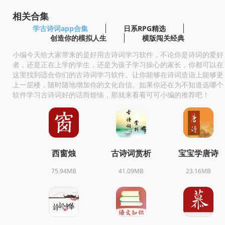
相关合集
学古诗词app合集
日系RPG精选
创造你的模拟人生
横版闯关经典
小编今天给大家带来的是好用古诗词学习软件，不论你是诗词的爱好
者，还是正在上学的学生，还是为孩子学习操心的家长，你都可以在
这里找到适合你们的古诗词学习软件。让你能够在诗词造诣上能够更
上一层楼，随时随地增加你的文化自信。如果你还在为不知道选哪个
软件学习古诗词好的话而烦恼，那就来看看可可小编的推荐吧！
西窗烛
古诗词赏析
宝宝学唐诗
75.94MB
41.09MB
23.16MB