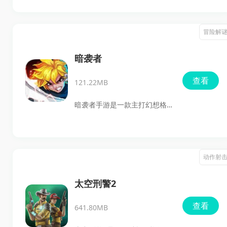
的经典三部曲，玩家可以在同
一款游戏里自由切换不同版本
冒险解
体验。游戏保留了熟悉的像素
风格和拳拳到肉的战斗节奏，
暗袭者
还能在街机模式和故事模式之
查看
121.22MB
间选择，配合不同难度、可定
制按键、蓝牙双人协作以及手
暗袭者手游是一款主打幻想格
柄支持，既适合想找回童年街
斗体验的动作游戏，玩家可以
机感觉的玩家，也适合喜欢动
在自由战斗中不断提升自己的
作闯关和复古格斗的用户下载
操作和连招能力，击败一路遇
动作射
试试。
到的敌人，探索隐藏在地牢中
的危险。游戏可选角色丰富，
太空刑警2
支持单人和多人玩法，副本挑
查看
641.80MB
战和剧情内容也比较充实，搭
配炫酷的魔法技能和强烈的打