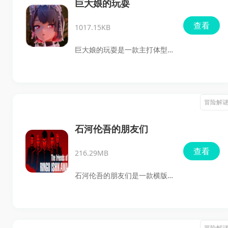
高。游戏整体难度不低，二段
巨大娘的玩耍
跳和空中移动是通关关键，适
查看
1017.15KB
合喜欢高难度挑战、像素闯关
和横版动作玩法的玩家。
巨大娘的玩耍是一款主打体型
切换+破坏体验的3D沙盒动作
游戏，它将传统冒险玩法与夸
张的巨大化设定融合在一起，
冒险解
让玩家在微观与宏观两个视角
之间自由切换。你既可以扮演
石河伦吾的朋友们
普通小人在城市中谨慎生存、
查看
216.29MB
收集资源，也能化身巨大娘横
扫一切，体验近乎碾压式的战
石河伦吾的朋友们是一款横版
斗快感。这种反差极强的玩法
像素风格的战斗游戏，现已登
构成了游戏的核心魅力，同时
陆NS平台，并在手机上轻松体
也让每一局体验都充满变化与
验。游戏内置中文，无需担心
冒险解