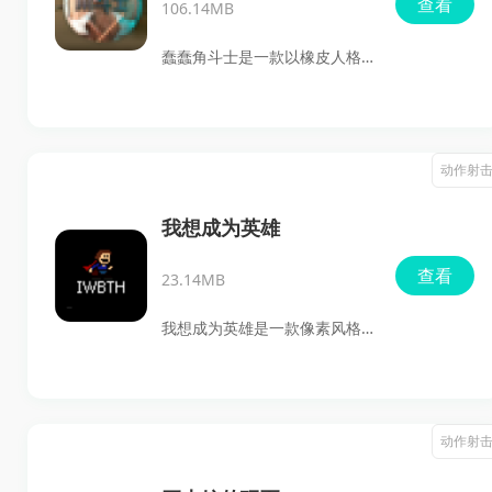
查看
106.14MB
打怪、拿装备，喜欢轻松冒
险、收集战利品和做任务的玩
蠢蠢角斗士是一款以橡皮人格
家都能上手。
斗为核心的动作对战游戏，玩
家可以拿起不同武器和对手展
开近战比拼，结合真实物理反
动作射
馈来控制打击力度、角度和出
手时机。游戏里有战役模式、
我想成为英雄
自定义模式、教学模式等内
查看
23.14MB
容，还支持多人联机，既能自
己闯关，也能和好友一起对
我想成为英雄是一款像素风格
战。
的横版动作闯关游戏，主打前
进、跳跃和武器射击等基础操
作，关卡里还塞满了各种机关
动作射
陷阱，对手速和反应要求都很