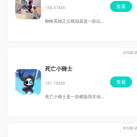
查看
168.67MB
蜘蛛英雄正义模拟器是一款以
蜘蛛侠为主题的安卓动作冒险
游戏，主打城市高空穿梭、任
务推进和战斗对决。玩家可以
冒险解
在开放世界纽约市中自由探
索，接受各种任务，利用蜘蛛
死亡小骑士
丝在建筑间快速移动，体验正
查看
181.78MB
义蜘蛛侠的战斗过程。游戏画
面偏向3D动作表现，场景和角
死亡小骑士是一款横版闯关动
色建模都比较细致，适合喜欢
作冒险游戏，主打跑跳闯关、
蜘蛛侠题材、开放世界探索和
技能战斗和角色养成。玩家将
动作冒险玩法的玩家下载体
扮演失去记忆的死神，在黑暗
冒险解
验。
阴森的关卡里一路奔跑前进，