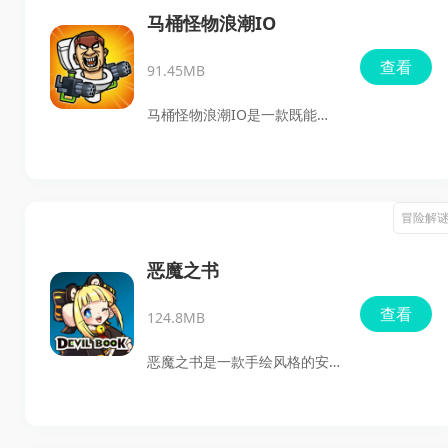
躲避陷阱、跨越障碍，击败敌
马桶怪物浪潮IO
人与BOSS，收集经验、金币和
查看
91.45MB
装备，逐步强化自己的能力。
喜欢动作闯关、黑暗风格和带
马桶怪物浪潮IO是一款既能打
一点挑战性的安卓游戏，可以
又能琢磨策略的生存动作游
关注这款作品。
戏。上手之后最直观的感受就
是节奏快、压力足，战斗里要
冒险解
一直盯着状态，稍微分神就容
易吃亏；但另一方面，它又不
恶魔之书
是纯拼操作，资源获取、建造
查看
124.8MB
和团队配合这些内容也很重
要，玩起来不会只剩下无脑刷
恶魔之书是一款手绘风格的安
怪，整体体验还是挺有层次
卓动作冒险游戏，主打三人小
的。
队作战、角色技能搭配和关卡