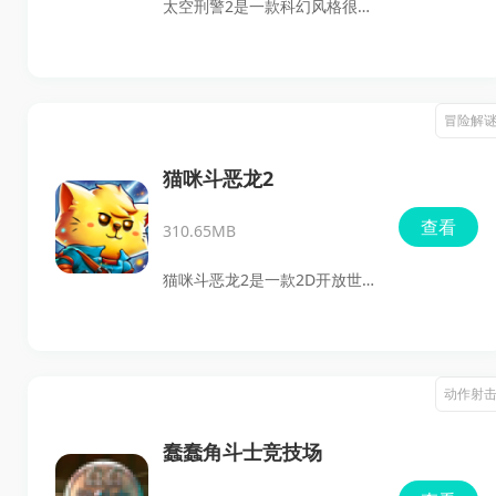
太空刑警2是一款科幻风格很浓
击反馈，整体战斗体验相当带
的太空西部冒险射击游戏，玩
感。
家可以在安卓版最新版中体验
第三人称射击、潜行暗杀和战
冒险解
术推进相结合的关卡玩法。游
戏里既有丰富的武器和装备，
猫咪斗恶龙2
也有开放式关卡、换装系统和
查看
310.65MB
多阵营对抗，适合喜欢动作射
击、策略走位和搜集探索的玩
猫咪斗恶龙2是一款2D开放世
家下载体验。
界动作RPG，主打猫狗双主角
切换、即时战斗、魔法与武器
搭配，以及本地合作玩法。游
动作射
戏把费林加德和更广阔的世界
串联起来，既能单人推进剧
蠢蠢角斗士竞技场
情，也适合和朋友一起探索、