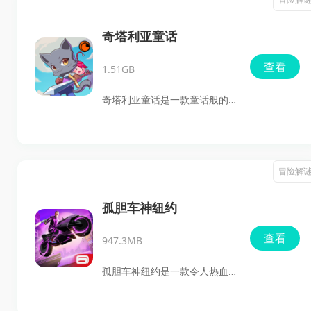
新鲜感。
语言障碍，玩家将化身为日本
高中生主角，在校园与街道中
奇塔利亚童话
进行冒险、结交朋友，完成各
查看
1.51GB
种任务。对于喜欢复古像素战
斗游戏的玩家，绝对不要错
奇塔利亚童话是一款童话般的
过。
动作冒险游戏，英文名字叫做
KitariaFables，移植于
Steam。在游戏中，玩家将化
冒险解
身一名猫猫战士，为了守护自
己所在的村庄爪子村，而踏上
孤胆车神纽约
了冒险的旅程。游戏中不仅拥
查看
947.3MB
有炫酷的战斗场景，还拥有休
闲的种植、买卖等玩法，可以
孤胆车神纽约是一款令人热血
满足每一个玩家的兴趣。并且
沸腾的开放世界动作冒险游
此游戏支持单人游戏和本地联