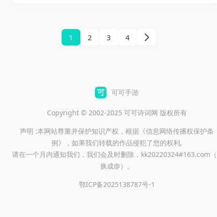
戏。玩家将在熙熙攘攘的纽约
机两种模式，让玩家能够与自
街头化身为一名孤独的车神，
己的小伙伴一同享受惊险的冒
体验无与伦比的街头竞速、犯
1
2
3
4
险与趣味的经营。
罪任务和自由探索的无尽魅
力。每一辆豪车、摩托车甚至
飞机都等待着你来驾驭，丰富
的任务体系、逼真的物理引擎
可可手游
与华丽的画面效果，确保将你
Copyright © 2002-2025 可可诗词网 版权所有
深深地吸引进这个充满刺激与
声明 :本网站尊重并保护知识产权，根据《信息网络传播权保护条
机遇的虚拟世界。
例》，如果我们转载的作品侵犯了您的权利,
请在一个月内通知我们，我们会及时删除，kk20220324#163.com（
换成@）。
鄂ICP备2025138787号-1