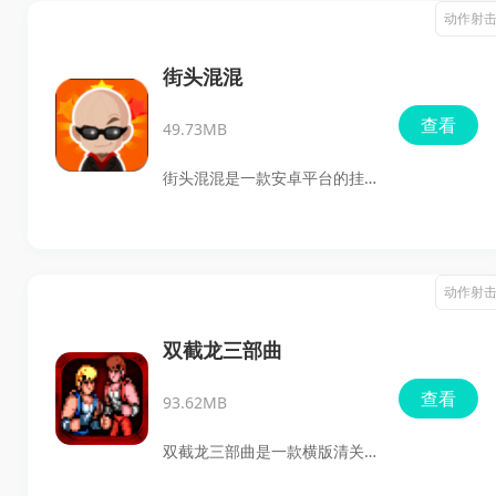
冒险，玩家可以在森林、雪
动作射
原、沙漠、火山等不同场景中
探索战斗，还能体验PVP、公会
街头混混
和多人联合对战等内容。喜欢
查看
49.73MB
动作闯关、角色养成和策略搭
配的玩家，快来下载体验吧。
街头混混是一款安卓平台的挂
机放置养成RPG，玩家扮演混
混头目一路招募小弟、推进关
卡、经营组织和区域，靠战
动作射
斗、任务、宝箱和势力战争不
断积累资源。游戏主打单手触
双截龙三部曲
摸操作、自动战斗和放置养
查看
93.62MB
成，适合喜欢轻松刷关、收集
角色、研究阵容搭配的玩家。
双截龙三部曲是一款横版清关
动作手游，整合了街机平台上