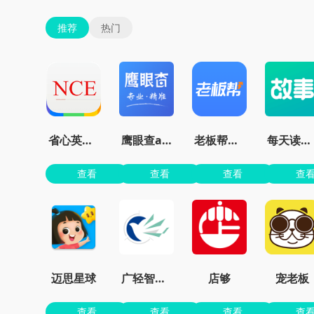
推荐
热门
省心英语新概念安卓版
鹰眼查app
老板帮官方版
每天读点故事
查看
查看
查看
查
迈思星球
广轻智慧3.0
店够
宠老板
查看
查看
查看
查