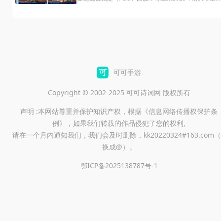
活动！本次活动中，玩家将有机会获取全新的从者和限
定礼装，为你的队伍增添更多强力伙伴与精美收藏。那
么，这次备受期待的情人节活动具体何时开启呢？接下
来，我们将为大家详细介绍《FGO》2025年情人节主
活动的开启时间，一起来看看吧！
可可手游
Copyright © 2002-2025 可可诗词网 版权所有
声明 :本网站尊重并保护知识产权，根据《信息网络传播权保护条
例》，如果我们转载的作品侵犯了您的权利,
请在一个月内通知我们，我们会及时删除，kk20220324#163.com（
换成@）。
鄂ICP备2025138787号-1