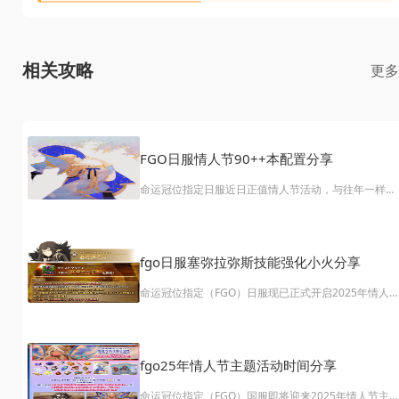
相关攻略
更
FGO日服情人节90++本配置分享
​命运冠位指定日服近日正值情人节活动，与往年一样，
本次活动也推出了高难度的90++关卡等待玩家挑战。
么，如何组建一支强力的队伍来应对这些关卡呢？接下
来，我们将为大家详细介绍《FGO》日服情人节90++
卡的阵容配置攻略，帮助各位御主轻松攻克难关！
fgo日服塞弥拉弥斯技能强化小火分享
​命运冠位指定（FGO）日服现已正式开启2025年情人
活动！与此同时，女帝塞弥拉弥斯的强化本也同步上
线。作为本次活动的亮点之一，塞弥拉弥斯的技能得到
了显著提升。那么，这位绿卡从者的技能究竟有哪些具
体强化呢？接下来，我们将为大家详细解析FGO日服塞
fgo25年情人节主题活动时间分享
弥拉弥斯的技能强化效果，一起来看看吧！
​命运冠位指定（FGO）国服即将迎来2025年情人节主