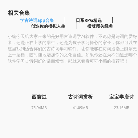
相关合集
学古诗词app合集
日系RPG精选
创造你的模拟人生
横版闯关经典
小编今天给大家带来的是好用古诗词学习软件，不论你是诗词的爱好
者，还是正在上学的学生，还是为孩子学习操心的家长，你都可以在
这里找到适合你们的古诗词学习软件。让你能够在诗词造诣上能够更
上一层楼，随时随地增加你的文化自信。如果你还在为不知道选哪个
软件学习古诗词好的话而烦恼，那就来看看可可小编的推荐吧！
西窗烛
古诗词赏析
宝宝学唐诗
75.94MB
41.09MB
23.16MB