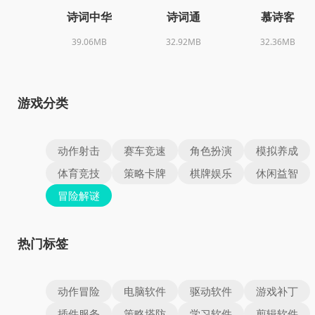
诗词中华
诗词通
慕诗客
39.06MB
32.92MB
32.36MB
游戏分类
动作射击
赛车竞速
角色扮演
模拟养成
体育竞技
策略卡牌
棋牌娱乐
休闲益智
冒险解谜
热门标签
动作冒险
电脑软件
驱动软件
游戏补丁
插件服务
策略塔防
学习软件
剪辑软件