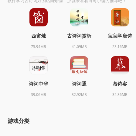
软件学习古诗词好的话而烦恼，那就来看看可可小编的推荐吧！
西窗烛
古诗词赏析
宝宝学唐诗
75.94MB
41.09MB
23.16MB
诗词中华
诗词通
慕诗客
39.06MB
32.92MB
32.36MB
游戏分类