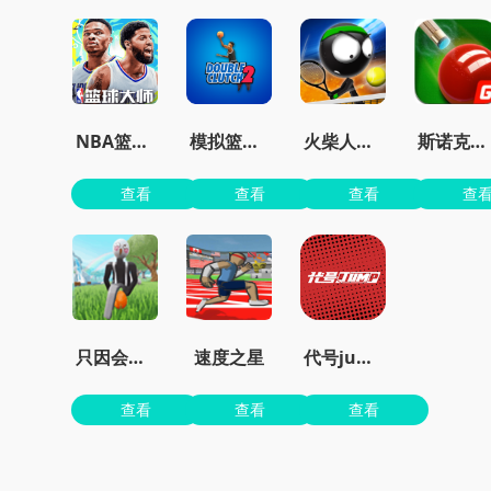
NBA篮球大师免费
模拟篮球赛2最新版
火柴人网球2015
斯诺克明星
查看
查看
查看
查
只因会打篮球
速度之星
代号jump
查看
查看
查看