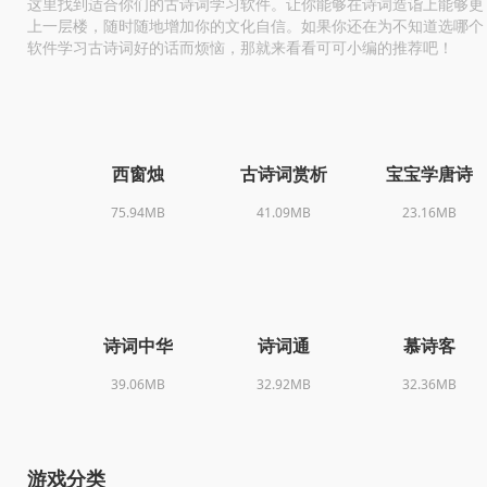
这里找到适合你们的古诗词学习软件。让你能够在诗词造诣上能够更
上一层楼，随时随地增加你的文化自信。如果你还在为不知道选哪个
软件学习古诗词好的话而烦恼，那就来看看可可小编的推荐吧！
西窗烛
古诗词赏析
宝宝学唐诗
75.94MB
41.09MB
23.16MB
诗词中华
诗词通
慕诗客
39.06MB
32.92MB
32.36MB
游戏分类