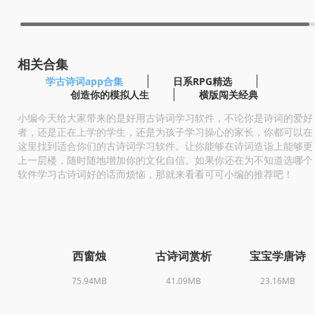
相关合集
学古诗词app合集
日系RPG精选
创造你的模拟人生
横版闯关经典
小编今天给大家带来的是好用古诗词学习软件，不论你是诗词的爱好
者，还是正在上学的学生，还是为孩子学习操心的家长，你都可以在
这里找到适合你们的古诗词学习软件。让你能够在诗词造诣上能够更
上一层楼，随时随地增加你的文化自信。如果你还在为不知道选哪个
软件学习古诗词好的话而烦恼，那就来看看可可小编的推荐吧！
西窗烛
古诗词赏析
宝宝学唐诗
75.94MB
41.09MB
23.16MB