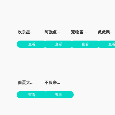
欢乐星星碰最新版
阿强点点消官方版
宠物基地最新版本
救救狗狗蜜蜂
查看
查看
查看
查
偷蛋大作战
不服来战鸭正版
查看
查看