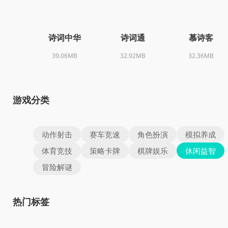
诗词中华
诗词通
慕诗客
39.06MB
32.92MB
32.36MB
游戏分类
动作射击
赛车竞速
角色扮演
模拟养成
体育竞技
策略卡牌
棋牌娱乐
休闲益智
冒险解谜
热门标签