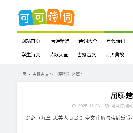
网站首页
唐诗精选
诗词大全
年代诗词
学生诗文
诗歌大全
古籍古文
诗词典故
主页
>
古籍古文
>
《楚辞》名篇
>
屈原·
2025-11-03
可可诗词网
楚辞《九章·思美人·屈原》全文注解与读后感赏