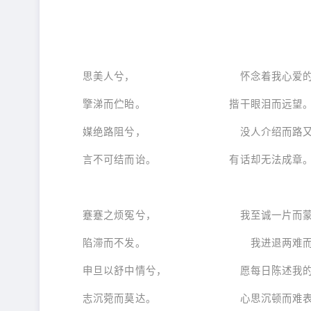
思美人兮， 怀念着我心爱的
擥涕而伫眙。 揩干眼泪而远望
媒绝路阻兮， 没人介绍而路又
言不可结而诒。 有话却无法成章
蹇蹇之烦冤兮， 我至诚一片而蒙
陷滞而不发。 我进退两难而
申旦以舒中情兮， 愿每日陈述我的
志沉菀而莫达。 心思沉顿而难表