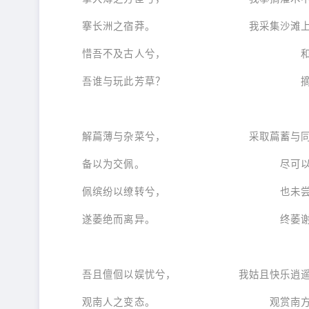
搴长洲之宿莽。 我采集沙滩上的
惜吾不及古人兮， 和古人可
吾谁与玩此芳草？ 摘来香草
解萹薄与杂菜兮， 采取萹蓄与同
备以为交佩。 尽可以纽成
佩缤纷以缭转兮， 也未尝不好
遂萎绝而离异。 终萎谢而
吾且儃佪以娱忧兮， 我姑且快乐逍遥
观南人之变态。 观赏南方人