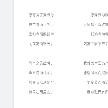
愿寄言于浮云兮， 愿浮云为我
遇丰隆而不将。 云师却不肯讲情
因归鸟而致辞兮， 托鸿鸟为我
羌宿高而难当。 鸿高飞而不应命
高辛之灵盛兮， 我难比帝喾高辛
遭玄鸟而致诒。 能遇凤凰而授卵
欲变节以从俗兮， 要变节而随流
愧易初而屈志。 我知耻而有所