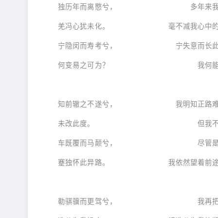
独历年而离愍兮， 多年来我遭
羌冯心犹未化。 毫不减我心中的
宁隐闵而寿考兮， 宁失意而长此
何变易之可为？ 我何能如掌
知前辙之不遂兮， 我明知正路难
未改此度。 但我不能不
车既覆而马颠兮， 尽管是车翻
蹇独怀此异路。 我依然望着前途
勒骐骥而更驾兮， 我再把好