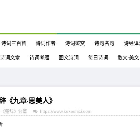
诗词三百首
诗词作者
诗词鉴赏
诗句名句
诗经译
诗词文章
诗词考题
图文诗词
每日诗词
散文·美文
楚辞《九章·思美人》
-
《楚辞》名篇
https://www.kekeshici.com
析