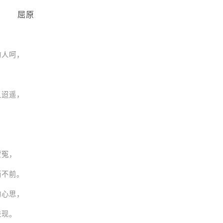
屈原
人呵，
。
迢遥，
。
冤，
不前。
心思，
现。