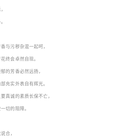
，
。
秽杂混一起呵，
卓然自现。
香必然远扬，
表自有辉光。
的素质长保不亡，
切的阻障。
说合，