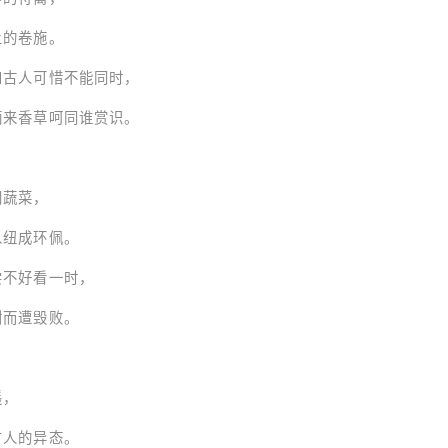
卷施。
惜不能同时，
呵同谁赏识。
蔬菜，
环佩。
看一时，
遭毁败。
，
的异态。