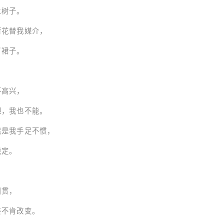
树子。
我媒介，
裙子。
高兴，
也不能。
手足不惯，
定。
贯，
改变。