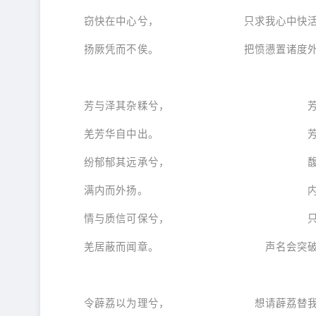
窃快在中心兮， 只求我心中快活
扬厥凭而不俟。 把愤懑置诸度外
芳与泽其杂糅兮， 芳香与污
羌芳华自中出。 芳花终会
纷郁郁其远承兮， 馥郁的芳
满内而外扬。 内部充实外
情与质信可保兮， 只要真诚
羌居蔽而闻章。 声名会突破一
令薜荔以为理兮， 想请薜荔替我