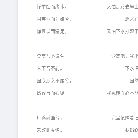
惮举趾而缘木。 又怕走路去攀上
因芙蓉而为媒兮， 想采荷花替
惮褰裳而濡足。 又怕下水打湿了
登高吾不说兮， 登高吧，我不
入下吾不能。 下水吧，我
固朕形之不服兮， 固然是我
然容与而狐疑。 我犹豫而心不能
广遂前画兮， 完全依照着旧
未改此度也。 我始终不肯