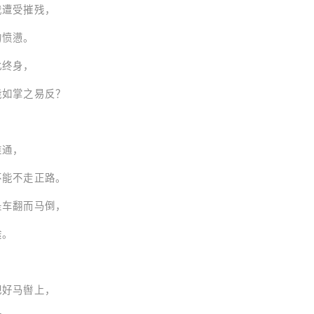
受摧残，
愤懑。
终身，
之易反？
通，
走正路。
而马倒，
。
马辔上，