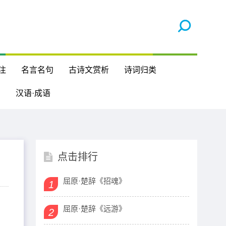
注
名言名句
古诗文赏析
诗词归类
汉语·成语
点击排行
屈原·楚辞《招魂》
1
屈原·楚辞《远游》
2