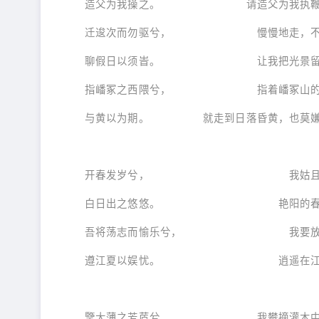
造父为我操之。 请造父为我执鞭
迁逡次而勿驱兮， 慢慢地走，不
聊假日以须旹。 让我把光景留
指嶓冢之西隈兮， 指着嶓冢山的西边
与黄以为期。 就走到日落昏黄，也莫嫌
开春发岁兮， 我姑且等待
白日出之悠悠。 艳阳的春日
吾将荡志而愉乐兮， 我要放怀
遵江夏以娱忧。 逍遥在江水、
擥大薄之芳茝兮， 我攀摘灌木中