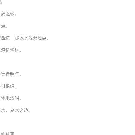
。
必驱驰，
连。
，那汉水发源地点，
道途遥远。
明年，
绵绵。
地歌唱，
夏水之边。
的苻蓠，