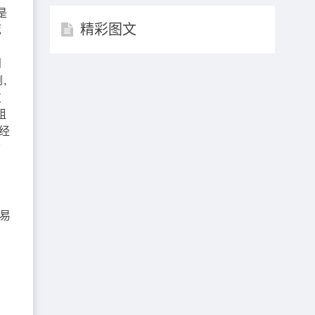
是
精彩图文
死
到
,
皮
蛆
经
夕
易