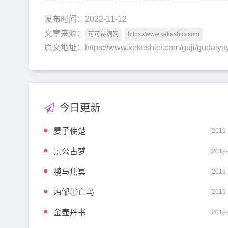
发布时间：2022-11-12
文章来源：
可可诗词网
https://www.kekeshici.com
原文地址：https://www.kekeshici.com/guji/gud
今日更新
晏子使楚
[2019
景公占梦
[2019
鹏与焦冥
[2019
烛邹①亡鸟
[2019
金壶丹书
[2019