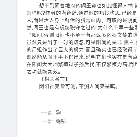
想不到阴曹地府的阎王竟也如此懂得人情,尚
怎样呢?作者的潜台辞,通过他的巧妙构思,已经
人,而是活人身上鲜活的脂膏血肉。可叹的是阴
然,阎王也是有玩忽职守之过的,为什么不早一些
了阳间,否则阳间也不至于有那么多凶狠贪婪的嘴
虽然只是出于一时的疏忽,可是阳间的是非,黑白
的尸蛆作出了巨大的努力,而且确实也已经取得了
既然能从阎王手下逃出来,说明它们也实在是有点
在阳间大大地繁殖过子孙后代,不仅繁殖力高,而
之功就能奏效。
【相关名言】
阴阳神变皆可测, 不测人间笑是瞋。
狗
下一篇：
蝇钻
上一篇：