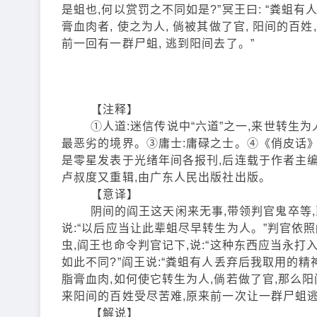
是蛆也,何以赏罚之不同如是?”冥王曰: “粪蛆有
膏血肉者, 使之为人, 倘被其做了官, 阳间的百姓
前一回有一群尸蛆, 逃到阳间去了。”
【注释】
①人道:迷信传说中“六道”之一,来世转生为人
最恶劣的境界。③庸士:庸碌之士。④《俏皮话
是零星发表于光绪年间各报刊,后连载于作者主编
卢叔度又重辑,由广东人民出版社出版。
【意译】
阴间的阎王这天闲来无事,带领判官鬼卒等,到
说:“以后应当让此辈蛆尽早转生为人。”判官依
虫,阎王也命令判官记下,说:“这种东西应当永打
如此不同?”阎王说:“粪蛆有人丢弃后我取用的精
脂膏血肉,如何使它转生为人,倘若做了官,那么阳
来阳间的百姓受尽苦难,原来前一次让一群尸蛆逃
【解说】