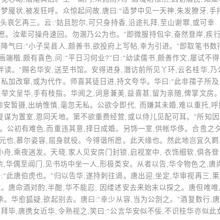
梦魇状,被发狂呼。众惊起问故,唐曰:“适梦中见一天神,朱发獠牙,手
叩头哀乞再三。云:‘姑且恕尔,可只身持香,沿途礼拜,至山谢罪,或可幸
愿。汝辈可操舟速回。勿溷乃公为也。”即微服持包伞,奋然登岸,疾
降气曰:“小子吴县人,颇善书,欲投府上写帖,幸为引进。”即取笔书数
楷,颇有喜色,问:“平日习何业?”曰:“幼读儒书,颇善作文,屡试不
伴读。”赐名华安,送至书馆。安得进身,潜访前所见丫环,云名桂华,乃
私加改窜,或为代作。师喜其徒日进,持文夸华。华曰:“此非孺子所及
举文呈华,手有枝指。华阅之,词意兼美,益喜甚,留为亲随,俾掌文房
命安暂摄,出纳惟慎,毫忽无私。公欲令即代, 而嫌其未婚,难以重托,呼
,复谋为置室,恩同天地。第不欲重费经营,或以侍儿见配可耳。”所知因
华。公初有难色,而重违其意,择日成婚。另饰一室,供帐华侈。合卺之夕
解元也,慕尔姿容,屈身就役。今得谐所愿。此天缘也。然此地岂宜久羁
小舟,乘夜遄发。天晓,家人见安房门封锁,启视室中, 衣饰细软,俱各登
余,华偶至阊门,见书坊中坐一人,形极类安。从者以告,华令物色之,唐
:“此唐伯虎也。”归以告华,遂持刺往谒。唐出迎,坐定,华审视再三,
发。唐命酒对酌,半酣,华不能忍, 因缕述安去来始末以探之。唐但唯唯
承。华愈狐疑,欲起别去。唐曰:“幸少从容,当为公剖之。”酒复数行,
拜毕,唐携女近华,令熟视之,笑曰:“公言华安似不佞,不识桂华亦似此