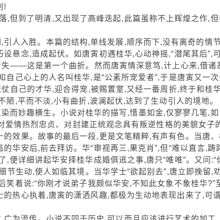
!
,但到了明清,又出现了高峰迭起,此篇虽称不上辉煌之作,但
引人入胜。本篇的结构,单线发展,顺序而下,没有离奇的情节
设悬念,造成起伏。如唐寅初遇桂华,心动神摇,“潜尾其后”,
然若失——这是第一个曲折。然而唐寅情深意笃,计上心来,借诸
知自己心上的人名叫桂华,是“公素所宠爱者”,于是唐寅又一次
依仗自己的才华,迎合得宠,被赐置室,又经一番周折,终于和桂
不陋,平而不淡,小有曲折,波澜起伏,达到了生动引人的境地。
染而妙趣横生。小说对桂华的描写,惜墨如金,仅寥寥几笔,如
把一个对爱情热烈忠贞、对封建正统观念具有叛逆性格的美貌女子
十的效果。故事的最后一段,更是文笔精粹,有声有色。当唐、
的华安后,前去拜访。华“审视再三,果克肖”,但“难以直言,踌
了,便详细讲起华安择桂华成婚俱逃之事,唐只“唯唯”。又问:“
。细节生动,使人如临其境。当华学士“欲起别去”,唐立即挽留,
后笑着说:“你刚才说弟子我颇似华安,不知此女象不象桂华?”
士的热心执着,唐寅的潇洒风趣,都极为生动地表现出来了,可
,广为流传。小说不同于历史,可以而且应该进行艺术的加工