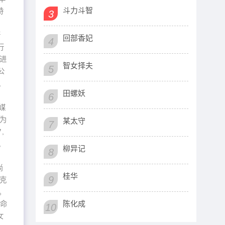
斗力斗智
持
3
行
回部香妃
4
行
得进
智女择夫
5
公
,
田螺妖
。
6
媒
为
某太守
7
,
,
柳异记
8
尚
桂华
9
果克
。
陈化成
唐命
10
女