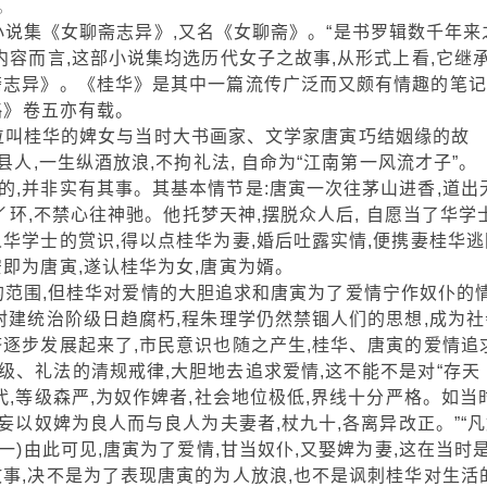
。
集《女聊斋志异》,又名《女聊斋》。“是书罗辑数千年来
内容而言,这部小说集均选历代女子之故事,从形式上看,它继
斋志异》。《桂华》是其中一篇流传广泛而又颇有情趣的笔记
略》卷五亦有载。
桂华的婢女与当时大书画家、文学家唐寅巧结姻缘的故
县人,一生纵酒放浪,不拘礼法, 自命为“江南第一风流才子”。
,并非实有其事。其基本情节是:唐寅一次往茅山进香,道出
的丫环,不禁心往神驰。他托梦天神,摆脱众人后, 自愿当了华学
华学士的赏识,得以点桂华为妻,婚后吐露实情,便携妻桂华逃
即为唐寅,遂认桂华为女,唐寅为婿。
围,但桂华对爱情的大胆追求和唐寅为了爱情宁作奴仆的
封建统治阶级日趋腐朽,程朱理学仍然禁锢人们的思想,成为社
逐步发展起来了,市民意识也随之产生,桂华、唐寅的爱情追求
、礼法的清规戒律,大胆地去追求爱情,这不能不是对“存天
代,等级森严,为奴作婢者,社会地位极低,界线十分严格。如当
妄以奴婢为良人而与良人为夫妻者,杖九十,各离异改正。”“
一)由此可见,唐寅为了爱情,甘当奴仆,又娶婢为妻,这在当时
事,决不是为了表现唐寅的为人放浪,也不是讽刺桂华对生活