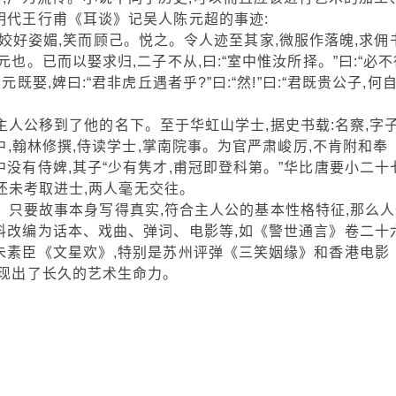
明代王行甫《耳谈》记吴人陈元超的事迹:
好姿媚,笑而顾己。悦之。令人迹至其家,微服作落魄,求佣
也。已而以娶求归,二子不从,曰:“室中惟汝所择。”曰:“必不
既娶,婢曰:“君非虎丘遇者乎?”曰:“然!”曰:“君既贵公子,何
公移到了他的名下。至于华虹山学士,据史书载:名察,字
郎中,翰林修撰,侍读学士,掌南院事。为官严肃峻厉,不肯附和奉
中没有侍婢,其子“少有隽才,甫冠即登科第。”华比唐要小二十
山还未考取进士,两人毫无交往。
只要故事本身写得真实,符合主人公的基本性格特征,那么人
料改编为话本、戏曲、弹词、电影等,如《警世通言》卷二十
朱素臣《文星欢》,特别是苏州评弹《三笑姻缘》和香港电影
表现出了长久的艺术生命力。