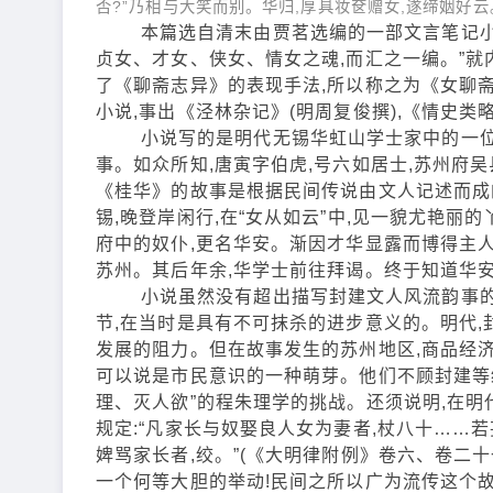
否?”乃相与大笑而别。华归,厚具妆奁赠女,遂缔姻好云
本篇选自清末由贾茗选编的一部文言笔记小说
贞女、才女、侠女、情女之魂,而汇之一编。”就
了《聊斋志异》的表现手法,所以称之为《女聊
小说,事出《泾林杂记》(明周复俊撰),《情史类
小说写的是明代无锡华虹山学士家中的一位叫
事。如众所知,唐寅字伯虎,号六如居士,苏州府吴
《桂华》的故事是根据民间传说由文人记述而成的
锡,晚登岸闲行,在“女从如云”中,见一貌尤艳丽
府中的奴仆,更名华安。渐因才华显露而博得主人
苏州。其后年余,华学士前往拜谒。终于知道华安
小说虽然没有超出描写封建文人风流韵事的范
节,在当时是具有不可抹杀的进步意义的。明代,
发展的阻力。但在故事发生的苏州地区,商品经济
可以说是市民意识的一种萌芽。他们不顾封建等级
理、灭人欲”的程朱理学的挑战。还须说明,在明
规定:“凡家长与奴娶良人女为妻者,杖八十……若
婢骂家长者,绞。”(《大明律附例》卷六、卷二十
一个何等大胆的举动!民间之所以广为流传这个故