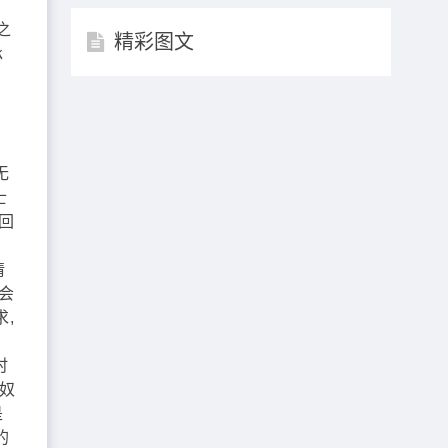
之
精彩图文
承
无
士
回
情
会
,
时
凡奴
是
的