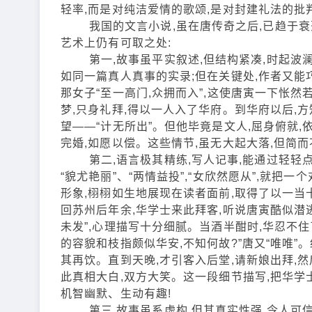
轻率,而是对纯洁爱情的歌颂,是对封建礼法的批判
我国的文言小说,虽在唐传奇之后,已趋于衰落
艺术上仍有可取之处:
第一,故事虽平实叙述,但结构紧凑,时起波澜,
如同一篇真人真事的实录;但在关键处,作者又能巧
那女子“至一高门,众拥而入”,这使唐寅一下怅
梦,只身礼拜,得以一人入了华府。到华府以后,方
望——“计无所出”。但他毕竟是文人,屈身俯就,
完婚,如愿以偿。这些情节,虽无大起大落,但简而
第二,语言极其精练,写人记事,能通过轻轻点
“貌尤艳丽”、“两情益投”,“女欣然愿从”,就
形象,栩栩如生地展现在读者面前,取得了以一当
回苏州后年余,华学士来此拜客,听说唐寅酷似潜逃
未发”,心理描写十分细腻。当酒半酣时,华忍不住
的容貌和枝指颇似华安,不知何故?”唐又“唯唯”
其再饮。直到天晚,才引客入后堂,请新娘出拜,然
此真相大白,双方大笑。这一段细节描写,把华学
机智幽默、生动有趣!
第三,故事虽系虚构,但其真实性强,令人可信