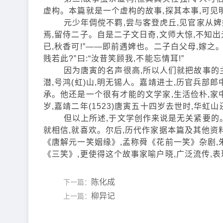
虚构。本篇就是一个虚构的故事,探其本事,可见
元少年倜傥不羁,尝与客登虎丘,见官家从婢姣
焉,留侍二子。自是二子文日奇,文师大惊,不知出元
已,秋香可!”——即前遇婢也。二子白父母,嫁之。元
贱若此?”曰:“汝昔笑顾我,不能忘情耳!”
因为唐寅的名声很高,所以人们就把故事的主人
潜,号鸿(虹)山,明无锡人。嘉靖进士,历官兵部
承。他还是一个很有才能的文学家,生活俭朴,家
岁,嘉靖二年(1523)唐寅五十四岁去世时,华虹
但以上所述,于文学创作来说是无关紧要的。
就相信,就喜欢。尔后,历代作家据本篇及其他资
《唐解元一笑姻缘》,孟称舜《花前一笑》杂剧,
《三笑》,更使得这个故事家喻户晓,广泛流传,
陈化成
下一篇：
柳异记
上一篇：