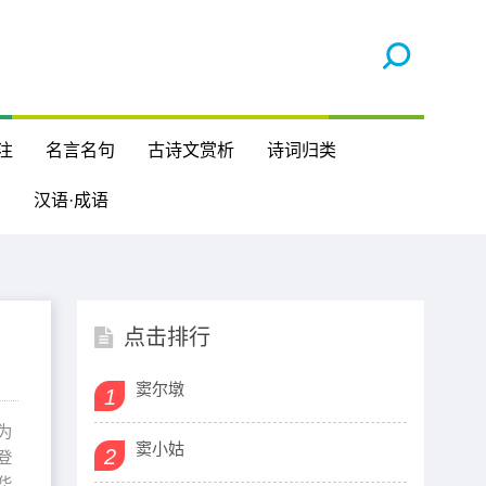
注
名言名句
古诗文赏析
诗词归类
汉语·成语
点击排行
窦尔墩
1
为
窦小姑
2
登
华