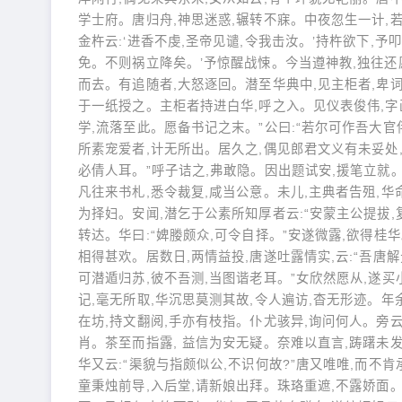
学士府。唐归舟,神思迷惑,辗转不寐。中夜忽生一计,若
金杵云:‘进香不虔,圣帝见谴,令我击汝。’持杵欲下,予
免。不则祸立降矣。’予惊醒战悚。今当遵神教,独往还
而去。有追随者,大怒逐回。潜至华典中,见主柜者,卑词
于一纸授之。主柜者持进白华,呼之入。见仪表俊伟,字画端
学,流落至此。愿备书记之末。”公曰:“若尔可作吾大官
所素宠爱者,计无所出。居久之,偶见郎君文义有未妥处,
必倩人耳。”呼子诘之,弗敢隐。因出题试安,援笔立就。
凡往来书札,悉令裁复,咸当公意。未儿,主典者告殂,华
为择妇。安闻,潜乞于公素所知厚者云:“安蒙主公提拔
转达。华曰:“婢媵颇众,可令自择。”安遂微露,欲得桂
相得甚欢。居数日,两情益投,唐遂吐露情实,云:“吾唐
可潜遁归苏,彼不吾测,当图谐老耳。”女欣然愿从,遂买
记,毫无所取,华沉思莫测其故,令人遍访,杳无形迹。年
在坊,持文翻阅,手亦有枝指。仆尤骇异,询问何人。旁云
肖。茶至而指露, 益信为安无疑。奈难以直言,踌躇未
华又云:“渠貌与指颇似公,不识何故?”唐又唯唯,而不肯
童秉烛前导,入后堂,请新娘出拜。珠珞重遮,不露娇面。