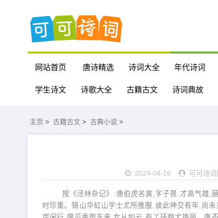
网站首页
唐诗精选
诗词大全
年代诗词
学生诗文
诗歌大全
古籍古文
诗词典故
主页
>
古籍古文
>
古典小说
>
2024-04-16
可可诗词
按《泾林杂记》:唐伯虎名寅,字子畏,才高气雄,
时珍重。锡山华虹山学士尤所推服,彼此神交有年,尚未
岸闲行,偶见乘舆东来,女从如云,有丫环貌尤艳丽。唐