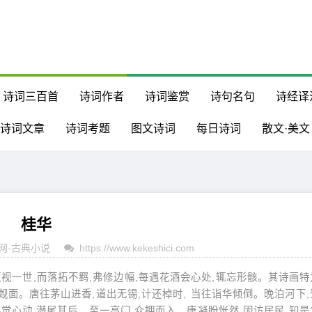
诗词三百首
诗词作者
诗词鉴赏
诗句名句
诗经译
诗词文章
诗词考题
图文诗词
每日诗词
散文·美文
桂华
网
-
古典小说
https://www.kekeshici.com
藐视一世,而落拓不羁,弗修边幅,每遇花酒会心处,辄忘形骸。其诗画特
觌面。唐往茅山进香,道出无锡,计还棹时, 当往诣华倾倒。晚泊河下,
不觉心动,潜尾其后。至一高门,众拥而入。唐凝盼怅然,因访居民,知是