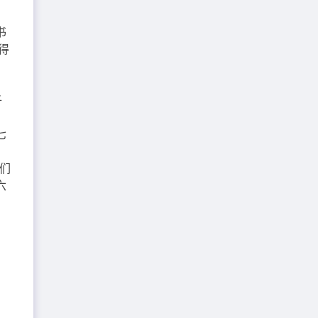
书
得
自
子
七
们
六