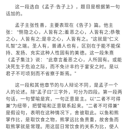
这一段选自《孟子·告子上》，题目是根据第一句
话加的。
孟子主张性善，主要表现在《告子》篇。他主
张： “恻隐之心，人皆有之;羞恶之心，人皆有之;恭敬
之心，人皆有之;是非之心，人皆有之。”这就是“仁义
礼智”之端。圣人有，普通人也有，区别在于能不能保
持、发扬、充实这种人性固有的美德。这一段朱熹
《孟子集注》说： “此章言羞恶之心，人所固有。或能
决死生于危迫之际，而不免计丰约于宴安之时。是以
君子不可顷刻而不省察于斯焉。”
这一段和其他章节的与人辩论不同，是孟子一个
人的论述。除“孟子曰”三字外，可分为四段。第一段两
句话，一句譬喻是宾，一句正意是主。以“二者不可得
兼”为纽带，把譬喻和正意联系起来。“二者不可得兼”
是假设句，表明在这种情况下，舍彼取此。以鱼和熊
掌作比，是取饮食之物，熊掌远比鱼贵重，故舍鱼而
取熊掌就是常理。用这层日常饮食的关系为比，使人