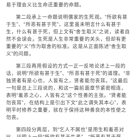
易于理会义比生命还重要的命题。
第二段承上一命题说明儒家的生死观。“所欲有甚
于生”、“所恶有甚于死”，这里虽未明言什么有甚于
生，什么有甚于死，但上文有“舍生取义”之说，读者自
然不会误会。生死是人生非常重要的关头，但却有更
重要的“义”作为取舍的标准。这是从正面陈述“舍生取
义”的问题。
第三段再用假设的方式一正一反地论述上一段的
话，说明“所欲有甚于生”、“所恶有甚于死”的道理。“非
独贤者有是心也，人皆有之，贤者能勿丧耳。”这最后
一句是总上三段说的，和这一篇前面章节紧密相连，
表明“羞恶之心，人皆有之”这个性善的主张。“贤者能
勿丧耳”，在结构上是引出下文“此之谓失其本心”，表
明平时修养之重要，就在于保持这种善良的本性使之
勿丧。
第四段分两层，到“乞人不屑也”是用生和羞恶对
比，证明上一段“所欲有甚于生者”、“所恶有甚于死