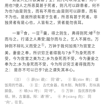
用也?使人之所恶莫甚于死者，则凡可以辟患者，何不
为也?由是则生，而有不用也;由是则可以辟患，而有
不为也。是故所欲有甚于生者，所恶有甚于死者。非
独贤者有是心也，人皆有之，贤者能勿丧耳。
②
③
④
一箪
食，一豆
羹，得之则生，弗得则死;嘑
尔
而与之，行道之人弗受;蹴尔而与之，乞人不屑也。万
⑤
钟则不辩礼义而受之
，万钟于我何加焉?为宫室之
⑥
美，妻妾之奉，所识穷乏者得我与?乡
为身死而不
受，今为宫室之美为之;乡为身死而不受，今为妻妾之
奉为之;乡为身死而不受，今为所识穷乏者得我而为
之： 是亦不可以已乎?此之谓失其本心。
〔注〕 ① 辟(bì 避)： 同“避”。 ② 箪(dān 单)： 盛
饭用的竹器。 ③ 豆： 古代食器，有木制、陶制等，形似高
脚盘。 ④ 嘑(hū 呼)： 同“呼”。 ⑤ 万钟： 指优厚的俸
禄。钟，古量器。辩：通“辨”。 ⑥ 乡(xiàng 向)： 同
“向”，往昔。