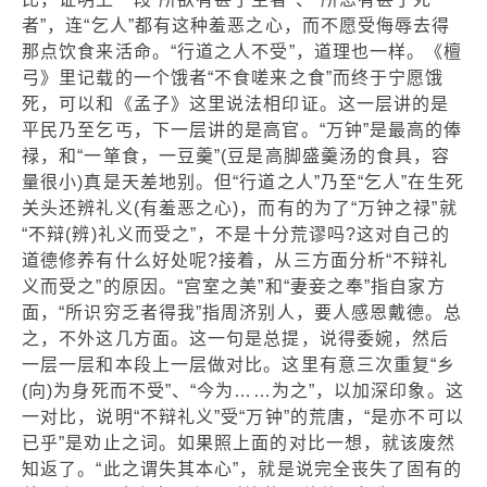
者”，连“乞人”都有这种羞恶之心，而不愿受侮辱去得
那点饮食来活命。“行道之人不受”，道理也一样。《檀
弓》里记载的一个饿者“不食嗟来之食”而终于宁愿饿
死，可以和《孟子》这里说法相印证。这一层讲的是
平民乃至乞丐，下一层讲的是高官。“万钟”是最高的俸
禄，和“一箪食，一豆羹”(豆是高脚盛羹汤的食具，容
量很小)真是天差地别。但“行道之人”乃至“乞人”在生死
关头还辨礼义(有羞恶之心)，而有的为了“万钟之禄”就
“不辩(辨)礼义而受之”，不是十分荒谬吗?这对自己的
道德修养有什么好处呢?接着，从三方面分析“不辩礼
义而受之”的原因。“宫室之美”和“妻妾之奉”指自家方
面，“所识穷乏者得我”指周济别人，要人感恩戴德。总
之，不外这几方面。这一句是总提，说得委婉，然后
一层一层和本段上一层做对比。这里有意三次重复“乡
(向)为身死而不受”、“今为……为之”，以加深印象。这
一对比，说明“不辩礼义”受“万钟”的荒唐，“是亦不可以
已乎”是劝止之词。如果照上面的对比一想，就该废然
知返了。“此之谓失其本心”，就是说完全丧失了固有的