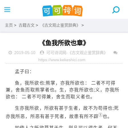
主页
>
古籍古文
>
《古文观止鉴赏辞典》
>
《鱼我所欲也章》
2019-05-10
可可诗词网
-
《古文观止鉴赏辞典》
https://www.kekeshici.com
孟子曰：
鱼，我所欲也;熊掌，亦我所欲也： 二者不可得
兼，舍鱼而取熊掌者也。生，亦我所欲也;义，亦我所
欲也： 二者不可得兼，舍生而取义者也。
生亦我所欲，所欲有甚于生者，故不为苟得也;死
①
亦我所恶，所恶有甚于死者，故患有所不辟
也。
如使人之所欲莫甚于生，则凡可以得生者，何不