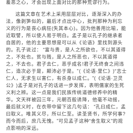
羞恶之心，才会出现上面对比的那种荒谬行为。
这篇文章在艺术上采用层层对比，逐渐深入的办
法，像剥笋似的，最后才点出中心，批判那种为利忘
义的行为是丧心病狂(失其本心)。因为他善用比喻，能
近取譬，所以使人易于明白。孟子是以孔子的继承者
自居的，他的主要思想是可以从《论语》里找到源头
的。孔子说过： “富与贵，是人之所欲也，不以其道得
之，不处也。贫与贱，是人之所恶也，不以其道得
之，不去也。君子去仁，恶乎成名!君子无终食之间违
仁，造次必于是，颠沛必于是。”(《论语·里仁》)“志士
仁人，无求生以害仁，有杀身以成仁。”(《论语·卫灵
公》)孟子是对孔子的话进一步发挥，表明儒家的生死
义利之辨。这一点是我们民族传统道德修养中的精
华。文天祥被囚三年，元朝百般诱降，他毫不动摇，
最后就义时，在衣带中留下这几句话： “孔曰成仁，孟
曰取义。唯其义尽，所以仁至。读圣贤书，所学何事?
而今而后，庶几无愧。”可见孟子这种“舍生取义”的观
点影响的深远。