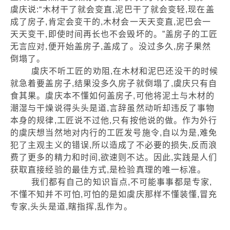
虞庆说:“木材干了就会变直,泥巴干了就会变轻,现在盖
成了房子,肯定会变干的,木材会一天天变直,泥巴会一
天天变干,即使时间再长也不会毁坏的。”盖房子的工匠
无言应对,便开始盖房子,盖成了。没过多久,房子果然
倒塌了。
虞庆不听工匠的劝阻,在木材和泥巴还没干的时候
就急着要盖房子,结果没多久房子就倒塌了,虞庆只有自
食其果。虞庆本不懂如何盖房子,可他将泥土与木材的
潮湿与干燥说得头头是道,言辞虽然动听却违反了事物
本身的规律,工匠说不过他,只有按他说的做。作为外行
的虞庆想当然地对内行的工匠发号施令,自以为是,难免
犯了主观主义的错误,所以造成了不必要的损失,反而浪
费了更多的精力和时间,欲速则不达。因此,实践是人们
获取直接经验的最佳方式,是检验真理的唯一标准。
我们都有自己的知识盲点,不可能事事都是专家,
不懂不知并不可怕,可怕的是如虞庆那样不懂装懂,冒充
专家,头头是道,瞎指挥,乱作为。