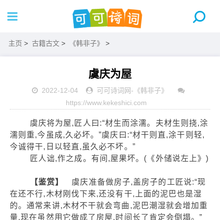
主页
>
古籍古文
>
《韩非子》
>
虞庆为屋
2022-12-04
可可诗词网
-
《韩非子》
https://www.kekeshici.com
虞庆将为屋,匠人曰:“材生而涂濡。夫材生则挠,涂
濡则重,今虽成,久必坏。”虞庆曰:“材干则直,涂干则轻,
今诚得干,日以轻直,虽久必不坏。”
匠人诎,作之成。有间,屋果坏。(《外储说左上》)
【鉴赏】
虞庆准备做房子,盖房子的工匠说:“现
在还不行,木材刚伐下来,还没有干,上面的泥巴也是湿
的。通常来讲,木材不干就会弯曲,泥巴潮湿就会增加重
量,现在虽然用它做成了房屋,时间长了肯定会倒塌。”