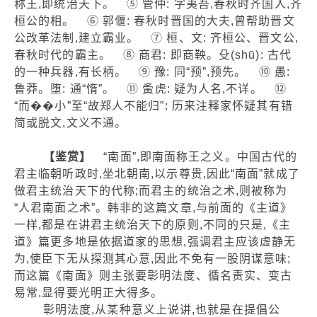
称王,即统治天下。 ⑤ 管仲: 字夷吾,春秋时齐国人,齐
桓公的相。 ⑥ 郭偃: 春秋时晋国的大夫,曾帮助晋文
公改革法制,建立霸业。 ⑦ 桓、文: 齐桓公、晋文公,
春秋时代的霸主。 ⑧ 商君: 即商鞅。殳(shū): 古代
的一种兵器,有长柄。 ⑨ 豫: 同“预”,预先。 ⑩ 愚:
鲁莽。堕: 通“惰”。 ⑪ 夤虎: 疑为人名,不详。 ⑫
“而��小”至“故郑人不能归”: 历来注释家怀疑其有错
简或脱文,文义不通。
【鉴赏】
“南面”,即南面称王之义。中国古代的
君主临朝听政时,坐北朝南,以示尊贵,因此“南面”就成了
做君主统治天下的代称;而君主的统治之术,则被称为
“人君南面之术”。韩非的这篇文章,与前面的《主道》
一样,都是在讲君主统治天下的原则,不同的只是,《主
道》篇更多地是依据道家的思想,强调君主应该虚静无
为,使臣下无从探测其心意,因此不免有一股阴谋意味;
而这篇《南面》则主张要彰明法度、循名责实、变古
易常,显得要光明正大得多。
彰明法度,从某种意义上说讲,也就是在提倡公