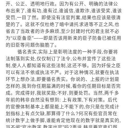
开、公正、透明地行政。因为有公开、明确的法律公
布出来了,谁有功,谁有过,谁诚信,谁欺诈,谁该受奖,谁该
受罚,一目了然。即使没有法官判案,结果也应该是很清
楚的了。这就不仅杜绝了暗中请托求进等不正之风,也
省去了当政者的许多麻烦,至少封建时代的君主就不必
为“以臣备臣”——即是否该用新来的臣子防备已被任用
的旧臣等问题伤脑筋了。
循名责实,实际上是彰明法度的一种手段,你要将
法制落到实处,仅仅制订了法令,公布并宣传了这些法
制,使人人都知道有这些法制,这还不够。因为奸佞之臣
可以有法不依或执法不严。对于这种情况,就要在执法
环节上想办法,即要循名责实。你说的、上报的计划是
怎样的,我到你任期届满的时候,看你的任期目标是否完
成。完成得好,我就奖励;不好,则要处罚。当然,两千多
年前的韩非自然没有想到: 上有政策,下有对策。后代
的官僚体制基本上都是能上不能下的,你只是在完成计
划指标上有点欠缺,那算得了什么?何况有些官员常在
统计数字上做手脚,谁能肯定他现在的数字就是真实的,
岂不闻“官出数字,数字出官”吗?再说,韩非要官吏们既