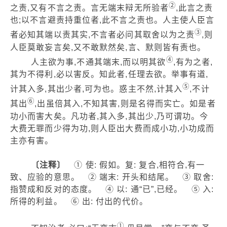
②
之责,又有不言之责。言无端末辩无所验者
,此言之责
也;以不言避责持重位者,此不言之责也。人主使人臣言
③
者必知其端以责其实,不言者必问其取舍以为之责
,则
人臣莫敢妄言矣,又不敢默然矣,言、默则皆有责也。
④
人主欲为事,不通其端末,而以明其欲
,有为之者,
其为不得利,必以害反。知此者,任理去欲。举事有道,
⑤
计其入多,其出少者,可为也。惑主不然,计其入
,不计
⑥
其出
,出虽倍其入,不知其害,则是名得而实亡。如是者
功小而害大矣。凡功者,其入多,其出少,乃可谓功。今
大费无罪而少得为功,则人臣出大费而成小功,小功成而
主亦有害。
〔注释〕
① 使: 假如。复: 复合,相符合,有一
致、应验的意思。 ② 端末: 开头和结尾。 ③ 取舍:
指赞成和反对的态度。 ④ 以: 通“已”,已经。 ⑤ 入:
所得的利益。 ⑥ 出: 付出的代价。
①