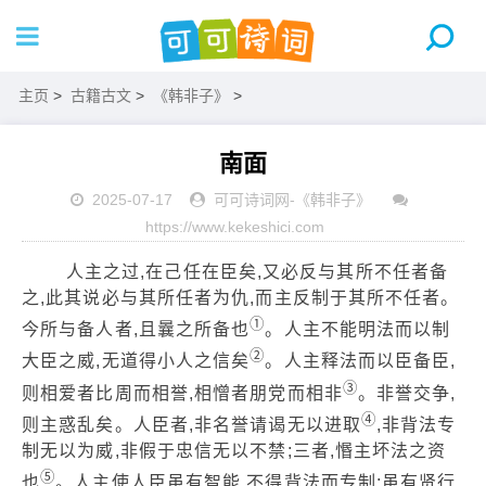
主页
>
古籍古文
>
《韩非子》
>
南面
2025-07-17
可可诗词网
-
《韩非子》
https://www.kekeshici.com
人主之过,在己任在臣矣,又必反与其所不任者备
之,此其说必与其所任者为仇,而主反制于其所不任者。
①
今所与备人者,且曩之所备也
。人主不能明法而以制
②
大臣之威,无道得小人之信矣
。人主释法而以臣备臣,
③
则相爱者比周而相誉,相憎者朋党而相非
。非誉交争,
④
则主惑乱矣。人臣者,非名誉请谒无以进取
,非背法专
制无以为威,非假于忠信无以不禁;三者,惽主坏法之资
⑤
也
。人主使人臣虽有智能,不得背法而专制;虽有贤行,