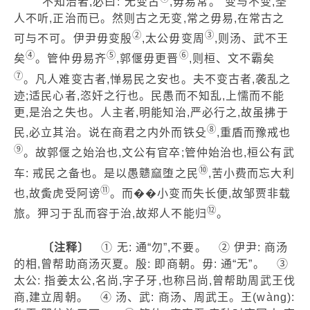
不知治者,必曰:“无变古
,毋易常。”变与不变,圣
人不听,正治而已。然则古之无变,常之毋易,在常古之
②
③
可与不可。伊尹毋变殷
,太公毋变周
,则汤、武不王
④
⑤
⑥
矣
。管仲毋易齐
,郭偃毋更晋
,则桓、文不霸矣
⑦
。凡人难变古者,惮易民之安也。夫不变古者,袭乱之
迹;适民心者,恣奸之行也。民愚而不知乱,上懦而不能
更,是治之失也。人主者,明能知治,严必行之,故虽拂于
⑧
民,必立其治。说在商君之内外而铁殳
,重盾而豫戒也
⑨
。故郭偃之始治也,文公有官卒;管仲始治也,桓公有武
⑩
车: 戒民之备也。是以愚戆窳堕之民
,苦小费而忘大利
⑪
也,故夤虎受阿谤
。而��小变而失长便,故邹贾非载
⑫
旅。狎习于乱而容于治,故郑人不能归
。
〔注释〕
① 无: 通“勿”,不要。 ② 伊尹: 商汤
的相,曾帮助商汤灭夏。殷: 即商朝。毋: 通“无”。 ③
太公: 指姜太公,名尚,字子牙,也称吕尚,曾帮助周武王伐
商,建立周朝。 ④ 汤、武: 商汤、周武王。王(wàng):