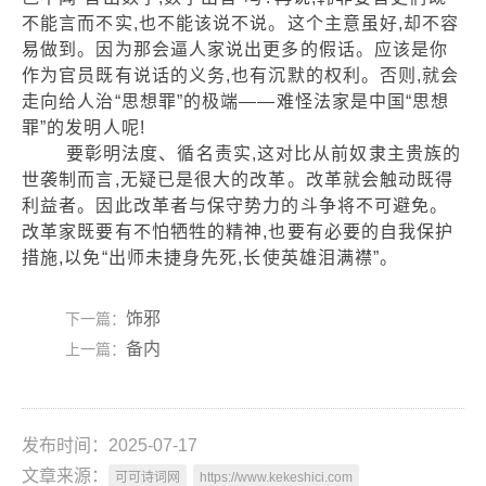
不能言而不实,也不能该说不说。这个主意虽好,却不容
易做到。因为那会逼人家说出更多的假话。应该是你
作为官员既有说话的义务,也有沉默的权利。否则,就会
走向给人治“思想罪”的极端——难怪法家是中国“思想
罪”的发明人呢!
要彰明法度、循名责实,这对比从前奴隶主贵族的
世袭制而言,无疑已是很大的改革。改革就会触动既得
利益者。因此改革者与保守势力的斗争将不可避免。
改革家既要有不怕牺牲的精神,也要有必要的自我保护
措施,以免“出师未捷身先死,长使英雄泪满襟”。
饰邪
下一篇：
备内
上一篇：
发布时间：2025-07-17
文章来源：
可可诗词网
https://www.kekeshici.com