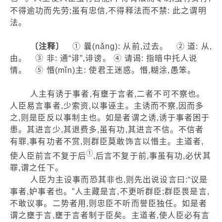
不得逾功而先劳;虽有忠信,不得释法而不禁: 此之谓明
法。
〔注释〕
① 曩(nǎng): 从前,过去。 ② 道: 从,
由。 ③ 非: 通“诽”,诽谤。 ④ 请谒: 指暗中托人说
情。 ⑤ 惽(mǐn)主: 使君王迷惑。惽,糊涂,愚笨。
人主有诱于事者,有壅于言者,二者不可不察也。
人臣易言事者,少索资,以事诬主。主诱而不察,因而多
之,则是臣反以事制主也。如是者谓之诱,诱于事者困于
患。其进言少,其退费多,虽有功,其进言不信。不信者
有罪,事有功者不赏,则群臣莫敢饰言以惽主。主道者,
①
使人臣前言不复于后
,后言不复于前,事虽有功,必伏其
罪,谓之任下。
人臣为主设事而恐其非也,则先出说设言曰:“议是
事者,妒事者也。”人主藏是言,不更听群臣;群臣畏是言,
不敢议事。二势者用,则忠臣不听而誉臣独任。如是者
谓之壅于言,壅于言者制于臣矣。主道者,使人臣必有言