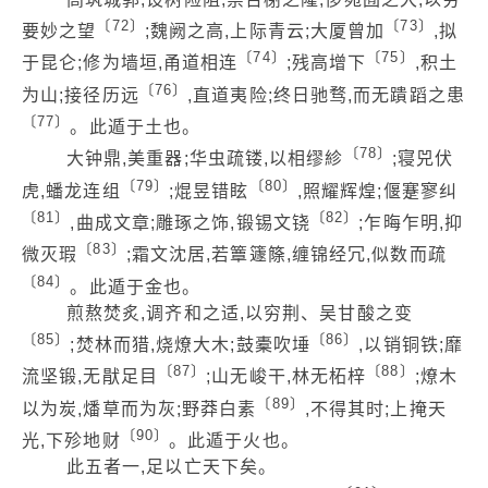
〔72〕
〔73〕
要妙之望
;魏阙之高,上际青云;大厦曾加
,拟
〔74〕
〔75〕
于昆仑;修为墙垣,甬道相连
;残高增下
,积土
〔76〕
为山;接径历远
,直道夷险;终日驰骛,而无蹪蹈之患
〔77〕
。此遁于土也。
〔78〕
大钟鼎,美重器;华虫疏镂,以相缪紾
;寝兕伏
〔79〕
〔80〕
虎,蟠龙连组
;焜昱错眩
,照耀辉煌;偃蹇寥纠
〔81〕
〔82〕
,曲成文章;雕琢之饰,锻锡文铙
;乍晦乍明,抑
〔83〕
微灭瑕
;霜文沈居,若簟籧篨,缠锦经冗,似数而疏
〔84〕
。此遁于金也。
煎熬焚炙,调齐和之适,以穷荆、吴甘酸之变
〔85〕
〔86〕
;焚林而猎,烧燎大木;鼓橐吹埵
,以销铜铁;靡
〔87〕
〔88〕
流坚锻,无猒足目
;山无峻干,林无柘梓
;燎木
〔89〕
以为炭,燔草而为灰;野莽白素
,不得其时;上掩天
〔90〕
光,下殄地财
。此遁于火也。
此五者一,足以亡天下矣。