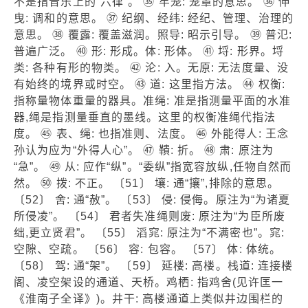
不是指音乐上的“六律”。 ㉟ 牢笼: 笼罩的意思。 ㊱ 伸
曳: 调和的意思。 ㊲ 纪纲、经纬: 经纪、管理、治理的
意思。 ㊳ 覆露: 覆盖滋润。照导: 昭示引导。 ㊴ 普氾:
普遍广泛。 ㊵ 形: 形成。体: 形体。 ㊶ 埒: 形界。埒
类: 各种有形的物类。 ㊷ 沦: 入。无原: 无法度量、没
有始终的境界或时空。 ㊸ 道: 这里指方法。 ㊹ 权衡:
指称量物体重量的器具。准绳: 准是指测量平面的水准
器,绳是指测量垂直的墨线。这里的权衡准绳代指法
度。 ㊺ 表、绳: 也指准则、法度。 ㊻ 外能得人: 王念
孙认为应为“外得人心”。 ㊼ 鞼: 折。 ㊽ 肃: 原注为
“急”。 ㊾ 从: 应作“纵”。“委纵”指宽容放纵,任物自然而
然。 ㊿ 拨: 不正。 〔51〕 壤: 通“攘”,排除的意思。
〔52〕 舍: 通“赦”。 〔53〕 侵: 侵侮。原注为“为诸夏
所侵凌”。 〔54〕 君者失准绳则废: 原注为“为臣所废
绌,更立贤君”。 〔55〕 滔窕: 原注为“不满密也”。窕:
空隙、空疏。 〔56〕 容: 包容。 〔57〕 体: 体统。
〔58〕 驾: 通“架”。 〔59〕 延楼: 高楼。栈道: 连接楼
阁、凌空架设的通道、天桥。鸡栖: 指鸡舍(见许匡一
《淮南子全译》)。井干: 高楼通道上类似井边围栏的