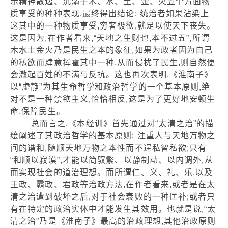
示精神散逸、沉溺于木、水、土、金、火五个方面物
质享受的种种表现,最终得出结论: 统治者如果沾染上
这其中的一种物质享受,穷奢极欲,就足以使天下丧失。
这是因为,在作者看来,“天地之生财也,本不过五”,所谓
木水土金火乃是民生之本的象征,如果为政者因为自己
的私欲而肆意挥霍其中一种,从而侵扰了民生,则自然便
会激起百姓的不满与反抗。这也再次表明,《淮南子》
以“虚静”为其生命哲学和政治哲学的一个基本原则,绝
对不是一种禁欲主义,恰恰相反,这是为了更好地安顿生
命,保障民生。
总而言之,《本经训》首先通过对“太清之治”的描
绘阐述了其政治哲学的基本原则: 注重人与天地万物之
间的谐和,随顺天地万物之本性而不逞私智私欲;只有
“和顺以寂漠”,才能以简驭繁、以静制动、以内调外,从
而实现社会的道治理想。而所谓仁、义、礼、乐,以及
王政、霸政、君政等治政方法,在作者看来,或者是在太
清之治遭到破坏之后,对于社会衰败的一种匡补;或者只
有在特定的政治实体中才能发生其效用。也就是说,“太
清之治”乃是《淮南子》最高的治政理想,其他治政原则