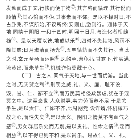
⑦
发动而成于文,行快而便于物
;其言略而循理,其行侻而
⑧
顺情
;其心愉而不伪,其事素而不饰。是以不择时日,不
占卦兆,不谋所始,不议所终;安则止,激则行。通体于天
地,同精于阴阳,一和于四时,明照于日月,与造化者相雌
⑨
⑩
雄
。是以天覆以德,地载以乐
;四时不失其叙,风雨不
⑪
降其虐;日月淑清而扬光
,五星循轨而不失其行。当此
⑫
之时,玄元至砀而运照
,凤麟至,蓍龟兆,甘露下,竹实满,
⑬
流黄出,而朱草生
,机械诈伪莫藏于心。
〔二〕
古之人,同气于天地,与一世而优游。当此
⑭
之时,无庆贺之利
,刑罚之威,礼、义、廉、耻不设,
⑮
毁、誉、仁、鄙不立
,而万民莫相侵欺暴虐,犹在于混
冥之中。逮至衰世,人众财寡,事力劳而养不足,于是忿
争生,是以贵仁。仁鄙不齐,比周朋党,设诈谞,怀机械巧
⑯
故之心,而性失矣
,是以贵义。阴阳之情莫不有血气之
⑰
⑱
感
,男女群居杂处而无别,是以贵礼。性命之情
,淫而
⑲
相胁
,以不得已则不和,是以贵乐。是故仁、义、礼、