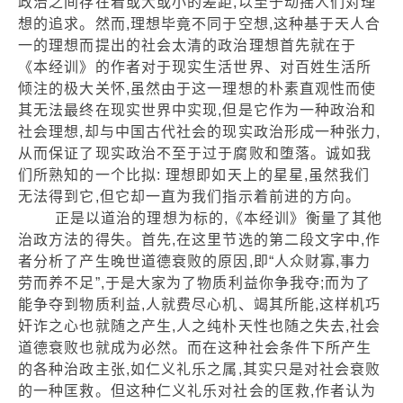
政治之间存在着或大或小的差距,以至于动摇人们对理
想的追求。然而,理想毕竟不同于空想,这种基于天人合
一的理想而提出的社会太清的政治理想首先就在于
《本经训》的作者对于现实生活世界、对百姓生活所
倾注的极大关怀,虽然由于这一理想的朴素直观性而使
其无法最终在现实世界中实现,但是它作为一种政治和
社会理想,却与中国古代社会的现实政治形成一种张力,
从而保证了现实政治不至于过于腐败和堕落。诚如我
们所熟知的一个比拟: 理想即如天上的星星,虽然我们
无法得到它,但它却一直为我们指示着前进的方向。
正是以道治的理想为标的,《本经训》衡量了其他
治政方法的得失。首先,在这里节选的第二段文字中,作
者分析了产生晚世道德衰败的原因,即“人众财寡,事力
劳而养不足”,于是大家为了物质利益你争我夺;而为了
能争夺到物质利益,人就费尽心机、竭其所能,这样机巧
奸诈之心也就随之产生,人之纯朴天性也随之失去,社会
道德衰败也就成为必然。而在这种社会条件下所产生
的各种治政主张,如仁义礼乐之属,其实只是对社会衰败
的一种匡救。但这种仁义礼乐对社会的匡救,作者认为