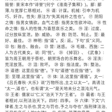
毁誉: 景宋本作“诽誉”(何宁《淮南子集释》)。鄙: 鄙
薄,与宽厚仁慈相对。 ⑯ 谞: 计谋。机械: 引申为机
巧、奸诈。性失: 原注为“失其纯朴之性也”。 ⑰ 阴阳
之情: 指男女情欲。血气之感: 指男女性欲冲动。 ⑱ 性
命之情: 指人的性情,为喜怒哀乐之类。 ⑲ 淫: 过度、
过分放纵宣泄。胁: 威胁。 ⑳ 救: 防范、制止。至: 最
好、最佳。 ㉑ 神明: 指“道”。反: 返。下句“反”义同。
㉒ 包: 融合、融会。 ㉓ 营: 迷惑。 ㉔ 毛嫱、西施: 二
人为古代美女。说: 同“悦”。 ㉕ 《掉羽》、《武象》:
皆为周王朝用于祭祀、朝贺场合的乐舞名。 ㉖ 淫泆:
荒淫放荡。 ㉗ 沮: 败坏。 ㉘ 容: 指法度。饰: 整治。
㉙ 道德: 这里应指“德”。下句“道德”也应指“德”。 ㉚
至: 至理,这里指“道”。 ㉛ 体: 法,这里指“遵循”。太一:
《吕氏春秋·大乐》说“万物所出,主之以太一”。高诱注
“太一,道也”。也有谓“太一”是天地未分之混沌元气。
㉜ 王者: 儒家以“仁义”治天下为“王者”。 ㉝ 霸者: 与王
者相对,以刑法治天下。四时: 四季。 ㉞ 六律: 下文“六
律者,生之与杀也,赏之与罚也,予之与夺也”,指刑律法治,