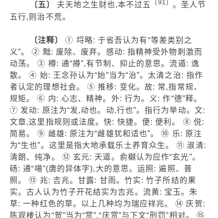
〔91〕
〔五〕
夫天地之生财也,本不过五
。圣人节
五行,则治不荒。
〔注释〕
① 埒略: 于省吾认为有“等差类别之
义”。 ② 黜: 废除、废弃。感动: 指精神受外物刺激而
动荡。 ③ 樽: 通“撙”,有节制、抑止的意思。流遁: 逸
散。 ④ 始: 王念孙认为“始”当为“治”。太清之治: 指作
者认定的理想社会。 ⑤ 推移: 变化。故: 常,指常规、
规矩。 ⑥ 内: 心志、精神。外: 行为。义: 作“德”释。
⑦ 发动: 原注为“发,动也。动,行也”。指行为举动。文:
文章,这里指规则或法度。快: 快捷。便: 便利。 ⑧ 侻:
简易。 ⑨ 雌雄: 原注为“雌雄犹和适也”。 ⑩ 乐: 原注
为“生也”。这里是指大地承载乐土养育众生。 ⑪ 淑清:
清朗、纯净。 ⑫ 玄元: 天道。俞樾认为应作“玄光”。
砀: 通“啺”(唐的异体字),大的意思。运照: 遍照、普
照。 ⑬ 兆: 吉兆。甘露: 甘雨。竹实: 竹子所结的果
实。古人认为竹子开花结实为吉兆。流黄: 宝玉。朱
草: 一种红色的草。以上几种均为瑞应祥兆。 ⑭ 庆贺:
陈观楼认为“贺”当为“赏”,“庆赏”与下文“刑罚”相对。 ⑮