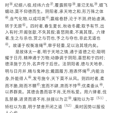
㊱
㊲
㊳
㊴
时
,纪纲八极,经纬六合
,覆露照导
,普氾无私
,蠉飞
蠕动,莫不仰德而生。阴阳者,承天地之和,形万殊之体
㊵
㊶
,含气化物,以成埒类
;赢缩卷舒,沦于不测,终始虚满,
㊷
转于无原
。四时者,春生夏长,秋收冬藏;取予有节,出
入有时;开阖张歙,不失其叙;喜怒刚柔,不离其理。六律
者,生之与杀也,赏之与罚也,予之与夺也,非此无道也
㊸
㊹
。故谨于权衡准绳
,审乎轻重,足以治其境内矣。
是故体太一者,明于天地之情,通于道德之伦;聪明
耀于日月,精神通于万物;动静调于阴阳,喜怒和于四时;
德泽施于方外,名声传于后世。法阴阳者,德与天地参,
㊺
明与日月并,精与鬼神总;戴圆履方,抱表怀绳
,内能治
㊻
身,外能得人
,发号施令,天下莫不从风。则四时者,柔
㊼
㊽
㊾
而不脆,刚而不鞼
;宽而不肆,肃而不悖
;优柔委从
,
以养群类。其德含愚而容不肖,无所私爱。用六律者,伐
㊿
〔51〕
乱禁暴,进贤而退不肖,扶拨以为正
,壤险以为平
,
〔52〕
矫枉以为直,明于禁舍开闭之道
,乘时因势以服役
人心也。