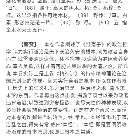
熔化成液态。坚锻: 锤打坚实。猒: 通“厌”。目: 应为
“日”。 〔88〕 峻干: 高大的树木。柘: 桑。柘梓: 桑
梓。这里泛指各种可用木材。 〔89〕 野莽: 野草。白
素: 形容白茫茫一片。 〔90〕 殄: 尽。 〔91〕 五: 指
金木水火土五行。
【鉴赏】
本卷作者阐述了《淮南子》的政治哲
学,认为实行道治是天下长治久安的根本,就为政者自身
而言,就需要通达道体、体本抱神,以道德为准绳修养身
心,革去贪欲,这样才有可能达到理想的太清之治。所以
说,本卷实际上是上卷《精神训》的持守精神理论在治
国原则上的体现。因为实行道治是根本,所以在作者眼
里,历史上的仁义礼乐之治只是一种治标之术,“背本求
末”的东西。作者再由这点出发,揭露了衰世以来为政者
违背道治,以致达到穷奢极欲、丧尽天性的种种表现,以
彰显社会实施道治的重要性。正是在这个意义上,高诱
对本卷的题解是:“本,始也。经,常也。本经造化出于道,
治乱之由,得失有常,故曰‘本经’”。“本经”即是要阐明政
治治理的根本原则,也即其根本之常道。