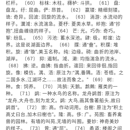
栏杆。 〔60〕 标枺: 木柱。欂栌: 斗拱。 〔61〕 盘:
盘龙。纡: 屈曲。俨: 昂首。 〔62〕 嬴镂: 精细刻镂。
诡: 奇异。回波: 回旋的流水。 〔63〕 淌游: 水流动的
样子。瀷淢: 水流湍急。菱杼: 菱类水草。紾抱: 通“抮
抱”,扭曲缠绕的样子。 〔64〕 芒: 光。巧伪: 奇巧。
挐: 纷乱。 〔65〕 污池: 蓄水深池。肆: 极。畛崖: 边
界。这是说湖面边界。 〔66〕 牒: 通“叠”。积牒: 堆
积。旋: 通“璇”,美玉名称。纯: 边缘。碕: 曲折的池岸、
湖岸。 〔67〕 抑: 遏制。淢、濑: 均指湍急的流水。
〔68〕 拂: 逆。曲拂: 指曲折。邅回: 来回徘徊,指回
旋。像: 模仿。湡、浯: 原注为:“湡,番隅。浯: 苍梧。之
二国多水,江湖环之……故法而象之。” 〔69〕 树:
种。食: 饲养。 〔70〕 鸿鹄: 天鹅。鹔鷞: 雁类的一
种。 〔71〕 鹢: 一种水鸟的名称。龙舟鹢首: 原注为
“龙舟,大舟也,刻为龙文。鹢: 大鸟,画其像著船头,故曰
鹢首”。 〔72〕 崇: 高。作动词用。台榭: 原注为“积土
高丈曰台,加木曰榭也”。隆: 高。侈: 广。苑囿: 畜养禽
兽的园林。有墙的叫苑,无墙的叫囿。要妙: 神奇美妙
的样子。 〔73〕 曾: 通“层”。 〔74〕 甬道: 楼阁之间