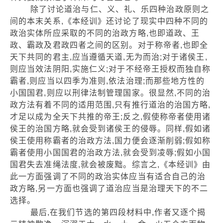
除了讨论道治与仁、义、礼、乐四种治政原则之
间的本末关系,《本经训》还讨论了现实中四种不同的
政治实体所应采取的不同的治政方略,也即道政、王
政、霸政及君政四者之间的区别。对于称帝者,也即全
天下共同的君主,应当遵循天道,无为而治;对于诸侯王,
则应当效法阴阳,实施仁义;对于不经帝王授权而独自称
霸者,则应当以四季为准则,依法治理;而那些地方性的
小国国君,则应以刑律法制管理国家。很显然,不同的治
政方法有着不同的适用范围,只有推行道治的治国方略,
才足以成为全天下共推的帝王;反之,假使称帝者使用诸
侯王的治国方略,就会受到诸侯王的侵辱。同样,假如诸
侯王使用称霸者的治政方法,国力便会逐渐削弱;假如称
霸者使用小国国君的治政方法,就会受到凌辱;假如小国
国君失去准绳法度,就会被废黜。综言之,《本经训》由
此一方面强调了不同的政治实体应当有适合自己的治
政方略,另一方面也强调了道治应当是治理天下的不二
选择。
最后,在我们节选的第四段材料中,作者又逐个揭