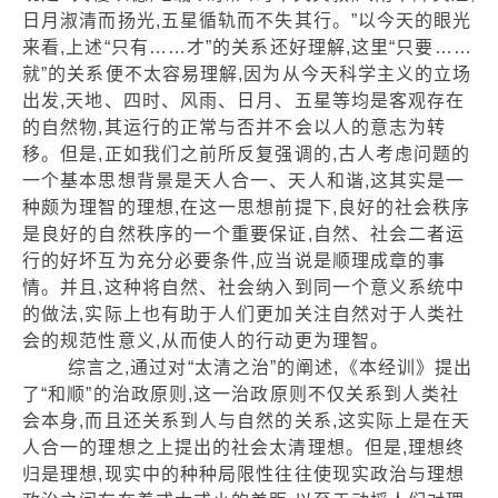
日月淑清而扬光,五星循轨而不失其行。”以今天的眼光
来看,上述“只有……才”的关系还好理解,这里“只要……
就”的关系便不太容易理解,因为从今天科学主义的立场
出发,天地、四时、风雨、日月、五星等均是客观存在
的自然物,其运行的正常与否并不会以人的意志为转
移。但是,正如我们之前所反复强调的,古人考虑问题的
一个基本思想背景是天人合一、天人和谐,这其实是一
种颇为理智的理想,在这一思想前提下,良好的社会秩序
是良好的自然秩序的一个重要保证,自然、社会二者运
行的好坏互为充分必要条件,应当说是顺理成章的事
情。并且,这种将自然、社会纳入到同一个意义系统中
的做法,实际上也有助于人们更加关注自然对于人类社
会的规范性意义,从而使人的行动更为理智。
综言之,通过对“太清之治”的阐述,《本经训》提出
了“和顺”的治政原则,这一治政原则不仅关系到人类社
会本身,而且还关系到人与自然的关系,这实际上是在天
人合一的理想之上提出的社会太清理想。但是,理想终
归是理想,现实中的种种局限性往往使现实政治与理想