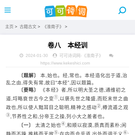
主页
>
古籍古文
>
《淮南子》
>
卷八 本经训
2024-01-30
可可诗词网
-
《淮南子》
https://www.kekeshici.com
〔题解〕
本,始也。经,常也。本经造化出于道,治
乱之由,得失有常,故曰“本经”,因以题篇。
〔要略〕
《本经》者,所以明大圣之德,通维初之
①
道,埒略衰世古今之变
,以褒先世之隆盛,而贬末世之曲
②
政也,所以使人黜耳目之聪明,精神之感动
,樽流遁之观
③
,节养性之和,分帝王之操,列小大之差者也。
④
〔一〕
太清之始也
,和顺以寂漠,质真而素朴;闲
⑤
⑥
静而不躁,推移而无故
;在内而合乎道,出外而调于义
;