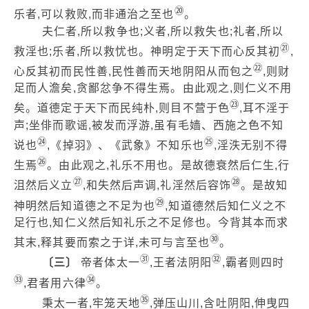
⑳
乐者,可以救败,而非通治之至也
。
夫仁者,所以救争也;义者,所以救失也;礼者,所以
㉑
救淫也;乐者,所以救忧也。神明定于天下而心反其初
,
㉒
心反其初而民性善,民性善而天地阴阳从而包之
,则财
足而人澹矣,贪鄙忿争不得生焉。由此观之,则仁义不用
㉓
矣。道德定于天下而民纯朴,则目不营于色
,耳不淫于
声;坐俳而歌谣,被发而浮游,虽有毛嫱、西施之色不知
㉔
㉕
说也
,《掉羽》、《武象》不知乐也
,淫泆无别不得
㉖
生焉
。由此观之,礼乐不用也。是故德衰然后仁生,行
㉗
㉘
沮然后义立
,和失然后声调,礼淫然后容饰
。是故知
㉙
神明然后知道德之不足为也
,知道德然后知仁义之不
足行也,知仁义然后知礼乐之不足修也。今背其本而求
㉚
其末,释其要而索之于详,未可与言至也
。
㉛
㉜
〔三〕
帝者体太一
,王者法阴阳
,霸者则四时
㉝
㉞
,君者用六律
。
㉟
秉太一者,牢笼天地
,弹压山川,含吐阴阳,伸曳四