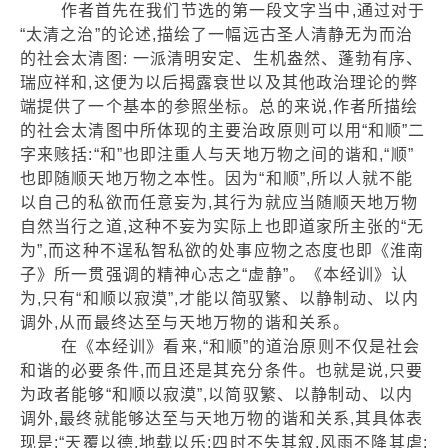
作者首先在我们节选的第一段文字当中,通过对于
“太清之治”的论述,描绘了一幅远古圣人清静无为而治
的社会太清图: 一派清明安定、生机盎然、蓬勃有序、
瑞应祥和,这便为以后揭露衰世以及其他政治理论的弊
端提供了一个基本的参照坐标。总的来说,作者所描绘
的社会太清图中所体现的主要治政原则可以用“和顺”二
字来赅括:“和”也即注重人与天地万物之间的谐和,“顺”
也即随顺天地万物之本性。因为“和顺”,所以人就不能
以自己的私欲而任意妄为,其行为就应当随顺天地万物
自然当行之道,这种不妄为实际上也即道家所主张的“无
为”,而这种不逞私智私欲的处事应物之态度也即《淮南
子》所一贯强调的精神心志之“虚静”。《本经训》认
为,只有“和顺以寂漠”,才能以简驭繁、以静制动、以内
调外,从而最终达至与天地万物的谐和关系。
在《本经训》看来,“和顺”的道治原则不仅是社会
和谐的必要条件,而且还是其充分条件。也就是说,只要
为政者能够“和顺以寂漠”,以简驭繁、以静制动、以内
调外,最终就能够达至与天地万物的谐和关系,其具体表
现是:“天覆以德,地载以乐;四时不失其叙,风雨不降其虐;