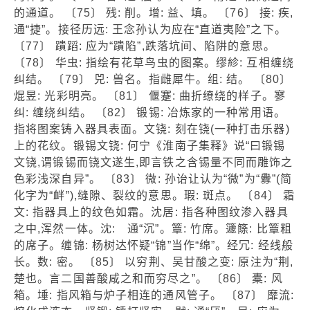
的通道。 〔75〕 残: 削。增: 益、填。 〔76〕 接: 疾,
通“捷”。接径历远: 王念孙认为应在“直道夷险”之下。
〔77〕 蹪蹈: 应为“蹪陷”,跌落坑间、陷阱的意思。
〔78〕 华虫: 指绘有花草鸟虫的图案。缪紾: 互相缠绕
纠结。 〔79〕 兕: 兽名。指雌犀牛。组: 结。 〔80〕
焜昱: 光彩明亮。 〔81〕 偃蹇: 曲折缭绕的样子。寥
纠: 缠绕纠结。 〔82〕 锻锡: 冶炼家的一种常用语。
指将图案铸入器具表面。文铙: 刻在铙(一种打击乐器)
上的花纹。锻锡文铙: 何宁《淮南子集释》说“曰锻锡
文铙,谓锻锡而铙文遂生,即言铁之含锡量不同而雕饰之
色彩浅深自异”。 〔83〕 微: 孙诒让认为“微”为“釁”(简
化字为“衅”),缝隙、裂纹的意思。瑕: 斑点。 〔84〕 霜
文: 指器具上的纹色如霜。沈居: 指各种图纹渗入器具
之中,浑然一体。沈: 通“沉”。簟: 竹席。籧篨: 比簟粗
的席子。缠锦: 杨树达怀疑“锦”当作“绵”。经冗: 经线般
长。数: 密。 〔85〕 以穷荆、吴甘酸之变: 原注为“荆,
楚也。言二国善酸咸之和而穷尽之”。 〔86〕 橐: 风
箱。埵: 指风箱与炉子相连的通风管子。 〔87〕 靡流: