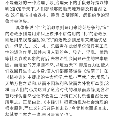
不是最好的一种治理手段;治理天下的手段最好是以神
明(道)定于天下,人们都能够随顺天地万物及其自然之
欲,这样民性才会返朴、善良,贪婪鄙陋、怨恨纷争的现
象才会消失。
具体来说,“仁”的治政原则是用来防范纷争的,“义”
的治政原则是用来纠正狡诈不讲信用的,“礼”的治政原
则是用来规范淫乱的,“乐”的治政原则是用来疏通忧愁
的。但是,仁、义、礼、乐四者在此似乎仅仅具有工具
性的矫治作用,却并未深入到纷争、狡诈、淫乱、忧愁
等社会衰败现象的背后,去根治社会问题产生的根本原
因。而道治的方法则不然,以道治天下,即是要力图使人
们返回其生命之本身,使人们都能够懂得《淮南子》在
《精神训》中提出的生命哲学,舍私小而就广大,常思与
天地万物之谐和,从而不因私利私欲而为外物所牵引;这
样,当人们的心灵达到了道治时代的和顺而虚静,则各种
智巧诈伪自然也便不会发生,所谓仁义礼乐也自然便无
所用之。正是由此,《本经训》把道治视为社会治理的
根本原则,而仁义礼乐只是其末节,“今背其本而求其末,
释其要而索之于详,未可与言至也”。