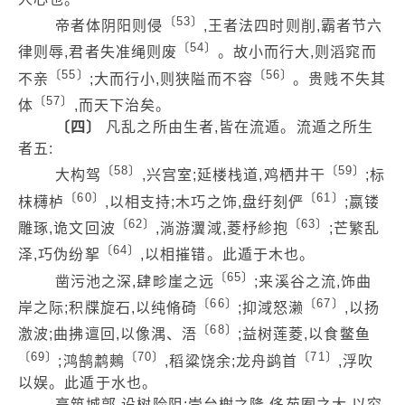
〔53〕
帝者体阴阳则侵
,王者法四时则削,霸者节六
〔54〕
律则辱,君者失准绳则废
。故小而行大,则滔窕而
〔55〕
〔56〕
不亲
;大而行小,则狭隘而不容
。贵贱不失其
〔57〕
体
,而天下治矣。
〔四〕
凡乱之所由生者,皆在流遁。流遁之所生
者五:
〔58〕
〔59〕
大构驾
,兴宫室;延楼栈道,鸡栖井干
;标
〔60〕
〔61〕
枺欂栌
,以相支持;木巧之饰,盘纡刻俨
;嬴镂
〔62〕
〔63〕
雕琢,诡文回波
,淌游瀷淢,菱杼紾抱
;芒繁乱
〔64〕
泽,巧伪纷挐
,以相摧错。此遁于木也。
〔65〕
凿污池之深,肆畛崖之远
;来溪谷之流,饰曲
〔66〕
〔67〕
岸之际;积牒旋石,以纯脩碕
;抑淢怒濑
,以扬
〔68〕
激波;曲拂邅回,以像湡、浯
;益树莲菱,以食鳖鱼
〔69〕
〔70〕
〔71〕
;鸿鹄鹔鷞
,稻粱饶余;龙舟鹢首
,浮吹
以娱。此遁于水也。
高筑城郭,设树险阻;崇台榭之隆,侈苑囿之大,以穷