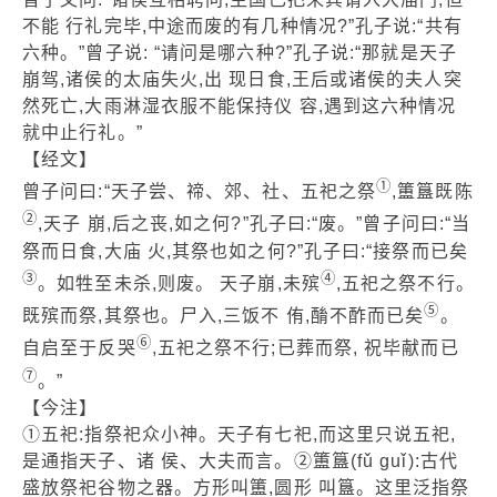
不能 行礼完毕,中途而废的有几种情况?”孔子说:“共有
六种。”曾子说: “请问是哪六种?”孔子说:“那就是天子
崩驾,诸侯的太庙失火,出 现日食,王后或诸侯的夫人突
然死亡,大雨淋湿衣服不能保持仪 容,遇到这六种情况
就中止行礼。”
【经文】
①
曾子问曰:“天子尝、禘、郊、社、五祀之祭
,簠簋既陈
②
,天子 崩,后之丧,如之何?”孔子曰:“废。”曾子问曰:“当
祭而日食,大庙 火,其祭也如之何?”孔子曰:“接祭而已矣
③
④
。如牲至未杀,则废。 天子崩,未殡
,五祀之祭不行。
⑤
既殡而祭,其祭也。尸入,三饭不 侑,酳不酢而已矣
。
⑥
自启至于反哭
,五祀之祭不行;已葬而祭, 祝毕献而已
⑦
。”
【今注】
①五祀:指祭祀众小神。天子有七祀,而这里只说五祀,
是通指天子、诸 侯、大夫而言。②簠簋(fǔ guǐ):古代
盛放祭祀谷物之器。方形叫簠,圆形 叫簋。这里泛指祭