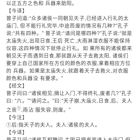
以正五方之色和 兵器来助阳。
【今译】
曾子问道:“众多诸侯一同朝见天子,已经进入行礼的太
庙门, 但不能行礼完毕,中途而废的情况有几种?”孔子
说:“共有四种。” 曾子说:“请问是哪四种?”孔子说:“就是
太庙失火,出现日食,王后 死亡,大雨淋湿衣服不能保持
仪容,这四种情况下就停止行礼。如 果所有的诸侯都来
朝见天子而遇到日食,那就跟从天子去救太阳, 诸侯们
要穿上自己国家所在方位的颜色的衣服,拿着相应方位
的 兵器。如果是太庙失火,就跟着天子去救火,对衣服
颜色和兵器没 有要求。”
【经文】
曾子问曰:“诸侯相见,揖让入门,不得终礼,废者几?”孔子
曰: “六。”“请问之。”曰:“天子崩,大庙火,日食,后、夫人
①
之丧
,雨沾 服失容,则废。”
【今注】
①后:指天子的夫人。夫人:诸侯的夫人。
【今译】
曾子又问:“诸侯互相聘问,主国已把来宾请入大庙门,但