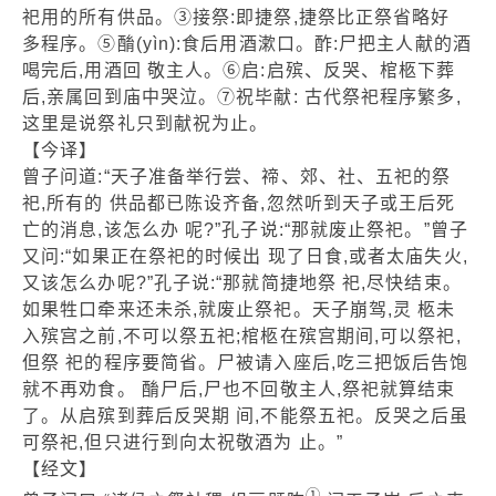
祀用的所有供品。③接祭:即捷祭,捷祭比正祭省略好
多程序。⑤酳(yìn):食后用酒漱口。酢:尸把主人献的酒
喝完后,用酒回 敬主人。⑥启:启殡、反哭、棺柩下葬
后,亲属回到庙中哭泣。⑦祝毕献: 古代祭祀程序繁多,
这里是说祭礼只到献祝为止。
【今译】
曾子问道:“天子准备举行尝、禘、郊、社、五祀的祭
祀,所有的 供品都已陈设齐备,忽然听到天子或王后死
亡的消息,该怎么办 呢?”孔子说:“那就废止祭祀。”曾子
又问:“如果正在祭祀的时候出 现了日食,或者太庙失火,
又该怎么办呢?”孔子说:“那就简捷地祭 祀,尽快结束。
如果牲口牵来还未杀,就废止祭祀。天子崩驾,灵 柩未
入殡宫之前,不可以祭五祀;棺柩在殡宫期间,可以祭祀,
但祭 祀的程序要简省。尸被请入座后,吃三把饭后告饱
就不再劝食。 酳尸后,尸也不回敬主人,祭祀就算结束
了。从启殡到葬后反哭期 间,不能祭五祀。反哭之后虽
可祭祀,但只进行到向太祝敬酒为 止。”
【经文】
①