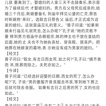
儿就 要离别了。娶媳妇的人家三天不击鼓奏乐,表示是
为了接续后代 才娶媳妇的。男方在父母死后成亲的,结
婚三个月后,新娘要备礼 到庙中拜见公婆的亡灵,祭告
时新娘称‘来妇’。选取吉日祭告父 庙后,才正式成为这
家的媳妇。这就是庙见礼的意义。”曾子问道: “如果新
娘未行庙见礼就死去,怎么办呢?”孔子说:“她的灵柩不
要 移到男方祖庙中去朝祖宗,她的神主也不放在皇姑的
后面,她的丈 夫也不为她执丧杖、穿丧鞋、居丧庐。把
她葬在她娘家的墓地,表 示她没有成为男家的媳妇。”
【经文】
曾子问曰:“取女,有吉日而女死,如之何?”孔子曰:“婿齐衰
而 吊,既葬而除之。夫死亦如之。”
【今译】
曾子问道:“已经选好迎娶的日期,而女的死了,怎么办
呢?”孔 子说:“男的要服齐衰丧服去吊丧,等到她下葬之
后就可除去丧服。 如果有吉日之后男的死了,女的也应
如此。”
【经文】
①
②
曾子问曰:“丧有二孤
,庙有二主
,礼与?”孔子曰:“天无