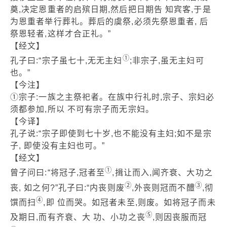
奠,决定恩重者的启殡日期,然后把日期告 知宾客,于是
为恩重者举行葬礼。葬后的虞祭,必须先祭恩重者, 后
祭恩轻者,这样才合正礼。”
【经文】
①
孔子曰:“宗子虽七十,无无主妇
;非宗子,虽无主妇可
也。”
【今注】
①宗子:一族之主祭祀者。在族中行礼时,宗子、宗妇必
须都参加,所以 不可有宗子而无宗妇。
【今译】
孔子说:“宗子即使到七十岁,也不能没有主妇;如不是宗
子, 即使没有主妇也可。”
【经文】
①
曾子问曰:“将冠子,冠者至
,揖让而入,闻齐衰、大功之
②
③
丧, 如之何?”孔子曰:“内丧则废
,外丧则冠而不醴
,彻
④
馔而扫
,即 位而哭。如冠者未至,则废。如将冠子而未
⑤
及期日,而有齐衰、大 功、小功之丧
,则因丧服而冠