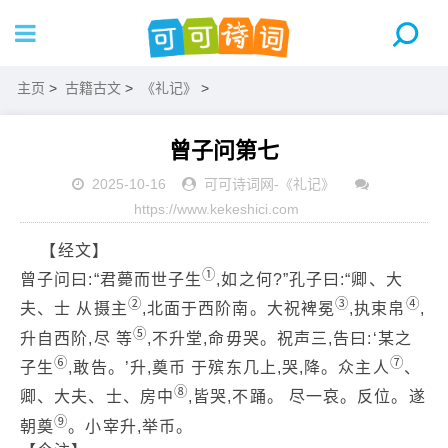
主页
>
古籍古文
>
《礼记》
>
曾子问第七
2025-10-16
可可诗词网
-
《礼记》
https://www.kekeshici.com
【经文】
①
曾子问曰:“君薨而世子生
,如之何?”孔子曰:“卿、大
②
③
④
夫、士 从摄主
,北面于西阶南。大祝裨冕
,执束帛
,
⑤
升自西阶,尽 等
,不升堂,命毋哭。祝声三,告曰:‘某之
⑥
⑦
子生
,敢告。’升,奠币 于殡东几上,哭,降。众主人
、
⑧
卿、大夫、士、房中
,皆哭,不踊。 尽一哀。反位。遂
⑨
朝奠
。小宰升,举币。