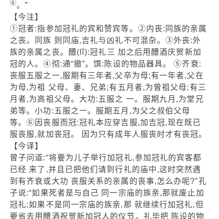
⑥
。”
【今注】
①冠者:指参加冠礼的宾和赞宾等。②内丧:同族的亲属
之丧。同族 则同庙,吉礼与凶礼不可混杂。③外丧:外
族的亲属之丧。醴(lǐ):冠礼三 加之后用醴酒庆贺新加
冠的人。④彻:通“撤”。馔:陈设的物品器具。 ⑤齐衰:
丧服五服之一,服期有三年者,父卒为母;有一年者,父在
为母,为祖 父母、妻、兄弟;有五月者,为曾祖父母;有三
月者,为高祖父母。大功:五服之 一。服期九月,为堂兄
弟等。小功:五服之一。服期五月,为父之叔伯父母
等。⑥因丧服而冠:冠礼本应穿吉服,加吉冠,现在既已
服丧服,就加丧冠。 因为只有成年人服丧时才有丧冠。
【今译】
曾子问道:“将要为儿子举行加冠礼,参加冠礼的宾客都
已经 来了,并且已把他们请到行礼的庙中,这时突然遇
到有齐衰或大功 丧服关系的亲属的丧事,怎么办呢?”孔
子说:“如果死者是与自己 同一宗庙的族亲,那就废止加
冠礼;如果不是同一宗庙的族亲,那 就继续行加冠礼,但
要省去用醴酒祝贺新加冠人的仪节。礼毕把 陈设的物