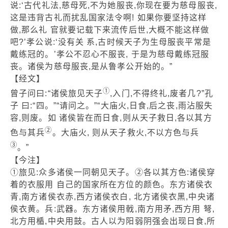
说:‘古代礼法,慈母死,不为她服丧,你现在要为慈母服丧,
这是违背古礼而扰乱国家法令啊! 如果你要坚持这样
做,那么礼 官就要记载下来流传后世,大概不能这样做
吧?’孝公说:‘没有关 系,古时候天子为生母服丧平常是
戴练冠的。’孝公不忍心不服丧, 于是为慈母戴练冠服
丧。诸侯为慈母服丧,是从鲁孝公开始的。”
【经文】
①
曾子问曰:“诸侯旅见天子
,入门,不得终礼,废者几?”孔
子 曰:“四。”“请问之。”“大庙火,日食,后之丧,雨沾服失
容,则废。如 诸侯皆在而日食,则从天子救日,各以其方
②
色与其兵
。大庙火, 则从天子救火,不以方色与兵
③
。”
【今注】
①旅见:众多诸侯一同朝见天子。②各以其方色:诸侯穿
着的衣服用 自己的国家所在方位的颜色。东方诸侯衣
青,南方诸侯衣赤,西方诸侯衣白, 北方诸侯衣黑,中央诸
侯衣黄。兵:武器。东方诸侯用戟,南方用矛,西方用 弩,
北方用楯,中央用鼓。古人以为阳弱阴强会出现日食,所