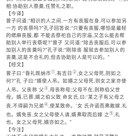
相:协助别人祭奠,任赞礼之职。
【今译】
曾子问道:“相识的人之间,一方有丧服在身,可以参加另
一方 的丧祭吗?”孔子回答说:“只要有丧服,哪怕是最轻
的缌麻丧服,都 不能去祭祀自己的宗庙,又怎么能去帮
助别人举行丧祭呢?”曾子 又问道:“除去丧服后,可以参
加别人的丧奠吗?”孔子说:“刚除丧 服就去参加别人的
丧奠,这是不合礼的,但去协助别人是可以的。”
【经文】
①
②
曾子曰:“昏礼既纳币
,有吉日
,女之父母死,则如之
何?”孔 子曰:“婿使人吊。如婿之父母死,则女之家亦使
③
人吊。父丧称 父
,母丧称母;父母不在,则称伯父世
母。婿,已葬,婿之伯父致 命女氏,曰:‘某之子有父母之
④
丧,不得嗣为兄弟
,使某致命。’女 氏许诺而弗敢嫁,礼
⑤
也。婿免丧,女之父母使人请,婿弗取而后嫁 之
,礼
也。女之父母死,婿亦如之。”
【今注】