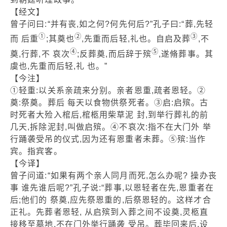
【经文】
曾子问曰:“并有丧,如之何?何先何后?”孔子曰:“葬,先轻
①
②
③
而 后重
;其奠也
,先重而后轻,礼也。自启及葬
,不
④
⑤
奠,行葬,不 哀次
;反葬奠,而后辞于殡
,遂脩葬事。其
虞也,先重而后轻,礼 也。”
【今注】
①轻重:以关系亲疏来分别。亲者恩重,疏者恩轻。②
奠:祭奠。葬后 每天以食物供祭死者。③启:启殡。古
时死者大殓入棺后,棺柩用柴草泥 封,到举行葬礼的前
几天,拆除泥封,叫做启殡。④不哀次:指不在大门外 举
行踊袭受吊的仪式,因为还有恩重者未葬。⑤殡:当作
宾。指宾客。
【今译】
曾子问道:“如果有两个亲人同月而死,怎么办呢? 操办丧
事 谁先谁后呢?”孔子说:“葬事,以恩轻者在先,恩重者在
后;他们的 祭奠,应先祭恩重的,后祭恩轻的。这样才合
正礼。先葬者恩轻, 从启殡到入葬之间不设奠,灵柩直
接移至墓地,不在门外举行踊袭 受吊。葬毕回来后,设