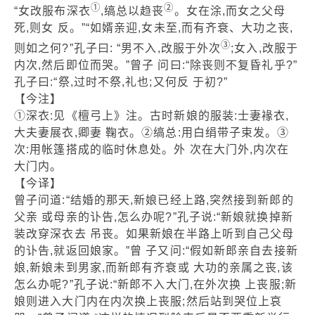
①
②
“女改服布深衣
,缟总以趋丧
。女在涂,而女之父母
死,则女 反。”“如婿亲迎,女未至,而有齐衰、大功之丧,
③
则如之何?”孔子曰: “男不入,改服于外次
;女入,改服于
内次,然后即位而哭。”曾子 问曰:“除丧则不复昏礼乎?”
孔子曰:“祭,过时不祭,礼也;又何反 于初?”
【今注】
①深衣:见《檀弓上》注。古时新娘的服装:士妻褖衣,
大夫妻展衣,卿妻 鞠衣。②缟总:用白绢带子束发。③
次:用帐篷搭成的临时休息处。外 次在大门外,内次在
大门内。
【今译】
曾子问道:“结婚的那天,新娘已经上路,突然接到新郎的
父亲 或母亲的讣告,怎么办呢?”孔子说:“新娘就换掉新
装改穿深衣去 吊丧。如果新娘在半路上听到自己父母
的讣告,就返回娘家。”曾 子又问:“假如新郎亲自去接新
娘,新娘未到男家,而新郎有齐衰或 大功的亲属之丧,该
怎么办呢?”孔子说:“新郎不入大门,在外次换 上丧服;新
娘则进入大门内在内次换上丧服;然后站到哭位上哀