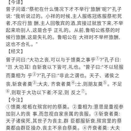
【今译】
曾子问道:“祭祀在什么情况下才不举行‘旅酬’呢?”孔子
说: “我听说过的。小祥的时候,主人服练冠练服祭祀死
者,不应行旅 酬,主人回敬宾的酒,宾接过就放下来,不举
起来劝别人,这是合乎 正礼的。从前,鲁昭公练祭的时
候行旅酬,这是失礼的。鲁昭公在 大祥时不举杯旅酬,
这也不合礼。”
【经文】
①
曾子问曰:“大功之丧,可以与于馈奠之事乎
?”孔子曰:
“岂 大功耳! 自斩衰以下皆可,礼也。”曾子曰:“不以轻服
②
而重相为 乎
?”孔子曰:“非此之谓也。天子、诸侯之
③
④
⑤
丧,斩衰者奠
;大夫, 齐衰者奠
;士,则朋友奠
。不足
⑥
⑦
,则取于大功以下者;不足,则 反之
。
【今注】
①馈奠:棺柩在殡宫时的祭奠。②重相为:意思是重视参
加别人的丧 事,而忽视自家亲属的丧服。③斩衰者奠:
天子诸侯死,其世子为丧主,群 臣都服斩衰,殡宫里的祭
奠都由群臣操办,丧主不亲自祭奠。④齐衰者奠: 大夫