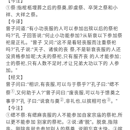
【今注】
①祭:指棺柩埋葬之后的祭奠,即虞祭、卒哭之祭和小
祥、大祥之祭。
【今译】
曾子问道:“有小功丧服的人可以参加出殡以后的祭祀
吗?”孔 子回答说:“何止小功能参加?从斩衰以下参加祭
祀是正礼。”曾子 又问:“这不是看轻丧服而注重祭祀
吗?”孔子说:“天子、诸侯的丧 祭,不是斩衰丧服的人还
没资格参加呢;大夫的祭祀,只有服齐丧 的人才能参加;
士的祭祀,只有人数不足时,才让兄弟大功以下的 人参
加。”
【经文】
曾子问曰:“相识,有丧服,可以与于祭乎?”孔子曰:“缌不
①
祭
,又何助于人?”曾子问曰:“废丧服,可以与于馈奠之
②
③
事乎?”孔 子曰:“说衰与奠
,非礼也,以摈相可也
。”
【今注】
①缌不祭:有缌麻丧服的人不能参加自家宗庙的祭祀,所
以更不能参加 别家的祭祀。②说:通“脱”。脱衰,指除
丧。刚除丧就去参加别人的祭奠, 说明忘哀太快。③摈