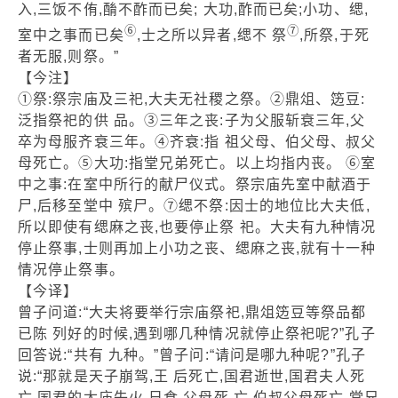
入,三饭不侑,酳不酢而已矣; 大功,酢而已矣;小功、缌,
⑥
⑦
室中之事而已矣
,士之所以异者,缌不 祭
,所祭,于死
者无服,则祭。”
【今注】
①祭:祭宗庙及三祀,大夫无社稷之祭。②鼎俎、笾豆:
泛指祭祀的供 品。③三年之丧:子为父服斩衰三年,父
卒为母服齐衰三年。④齐衰:指 祖父母、伯父母、叔父
母死亡。⑤大功:指堂兄弟死亡。以上均指内丧。 ⑥室
中之事:在室中所行的献尸仪式。祭宗庙先室中献酒于
尸,后移至堂中 殡尸。⑦缌不祭:因士的地位比大夫低,
所以即使有缌麻之丧,也要停止祭 祀。大夫有九种情况
停止祭事,士则再加上小功之丧、缌麻之丧,就有十一种
情况停止祭事。
【今译】
曾子问道:“大夫将要举行宗庙祭祀,鼎俎笾豆等祭品都
已陈 列好的时候,遇到哪几种情况就停止祭祀呢?”孔子
回答说:“共有 九种。”曾子问:“请问是哪九种呢?”孔子
说:“那就是天子崩驾,王 后死亡,国君逝世,国君夫人死
亡,国君的太庙失火,日食,父母死 亡,伯叔父母死亡,堂兄