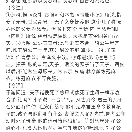
弗忍也,遂练冠以丧慈母。丧慈母,自鲁昭公始也。”
【今注】
①慈母:据《仪礼·丧服》和本书《丧服小记》所说,指
妾子无母,其父命另 一无子之妾抚养他,这个儿子称抚
养他的父妾为慈母。但据下文“外有傅,内 有慈母”和
《内则》所说,慈母就是保姆。大概是古今同名而异
实。②鲁昭 公少丧其母:此与史实不合。昭公生母齐
归,死于昭公三十年,其时昭公不能 算少。《孔子家
语》作鲁孝公。今译文中改。③练冠:见《檀弓上》
注。按丧 服的规定,天子、诸侯的庶子当了天子、诸侯
以后,不能为生母服丧。为表示 哀痛,就穿戴练冠麻
衣。练冠麻衣不算丧服。
【今译】
子游问道:“天子诸侯死了慈母就像死了生母一样示哀,
合乎 礼吗?”孔子说:“不合乎礼。从古到今,君王的儿子
在外面有师傅, 在家有慈母,他们是奉君王命令教育孩
子的,孩子与他们哪有什么 丧服关系呢? 先前,鲁孝公年
幼时死了母亲,他的慈母待他很好。 等到慈母死,孝公
忍心不下,要为她服孝。掌管礼典的官听到后, 对孝公