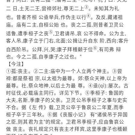
③
二 日,土无二王,尝禘郊社,尊无二上
。未知其为礼
④
也。昔者齐桓 公亟举兵,作伪主以行
。及反,藏诸祖
庙。庙有二主,自桓公始 也。丧之二孤,则昔者卫灵公
⑤
适鲁,遭季桓子之丧
,卫君请吊,哀 公不得命。公为主,
客人吊,康子立于门右,北面;公揖让升自东 阶,西向;客升
⑥
自西阶吊。公拜,兴,哭;康子拜稽颡于位
,有司弗 辩
也。今之二孤,自季康子之过也。”
【今注】
①孤:丧主。②二主:庙中为一个人立两个神主。③尝
禘:都是祭祖 宗,以太祖为最尊。郊:祭众天神,以上帝为
最尊。社,祭众地神,以后土为最 尊。④亟(qì):屡次。古
时征伐,必载庙主同行。详见下节。⑤季桓子: 鲁国的
大夫,名斯,季康子的父亲。卫灵公吊季桓子之事与史实
不合。据《左 传》载,卫灵公卒于鲁哀公二年夏,而季
桓子卒于三年秋。⑥据《丧服小记》 有“诸侯吊于异国
之臣,则其君为主”的规定。卫君吊季桓子,应由鲁哀公
做 丧主。丧礼规定只有丧主才拜宾,这里季康子也稽颡