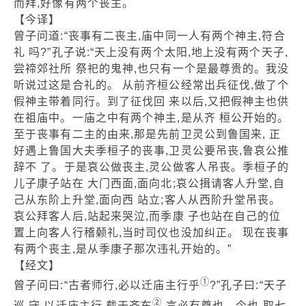
而拜,好像有两个丧主。
【今译】
曾子问道:“丧事有二丧主,庙中同一人有两个神主,符合
礼 吗?”孔子说:“天上没有两个太阳,地上没有两个天子,
尝禘郊社所 祭祀的鬼神,也只有一个是最尊贵的。我没
听说过这是合礼的。 从前齐桓公经常出兵征伐,做了个
假神主带着同行。到了征伐回 来以后,又把假神主也供
在祖庙中。一庙之中有两个神主,是从齐 桓公开始的。
至于丧事有二主的由来,那是先前卫灵公到鲁国来, 正
好遇上鲁国大夫季桓子的丧事,卫灵公要吊丧,鲁哀公推
辞不 了。于是哀公做丧主,灵公做客人吊丧。季桓子的
儿子康子站在 大门西面,面向北;哀公揖请客人升堂,自
己从东阶上升堂,面向西 站立;客人从西阶升堂吊丧。
哀公拜客人后,站起来哭泣,而季康 子也站在自己的位
置上向客人行稽颡礼,当时司仪也没加纠正。 现在丧事
有两个丧主,是从季康子那次违礼开始的。”
【经文】
①
曾子问曰:“古者师行,必以迁庙主行乎
?”孔子曰:“天子
②
巡 守,以迁庙主行,载于齐车
,言必有尊也。今也,取七