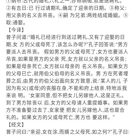
①纳币:古代的婚礼六礼之一,亦称纳徵,就是送聘礼。
②有吉日:已 行过请期礼,确定了迎亲的日期。③称父:
用父亲的名义去吊丧。④嗣 为兄弟:两姓结成婚姻。⑤
取:通娶。
【今译】
曾子问道:“婚礼已经进行到送过聘礼,又有了迎娶的日
期,女 方的父或母死了,该怎么办呢?”孔子回答说:“男方
要派人去吊丧。 假如男方的父或母死了,女方也要派人
吊丧,如果是男方的父亲 死,女方就以父亲的名义吊丧;
如果是母亲死亡,女方就以母亲的 名义吊丧。如果女方
的父母已亡,就用伯父伯母的名义吊丧。男 方在死者埋
葬之后,由男方的伯父出面向女方致意,说:‘某人的儿 子
因为有父(或母)的丧服在身,不能和府上结亲,特地派我
来说 明。’女家同意,但不把女儿另嫁他人,这是正礼。
到了男方除丧以 后,女方的父母请人重提婚事。如果男
方不准备娶过去了,女家便 把女儿另嫁他人,这也是合
礼的。如果女方的父或母死亡,男方也 要这样。”
【经文】
曾子问曰:“亲迎,女在涂,而婿之父母死,如之何?”孔子曰: