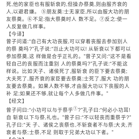
死,他的家臣也有服斩衰的,但操办祭奠,则由服齐衰的
人,以避君嫌。 ⑤朋友奠:士无家臣,所以由服大功的朋
友祭奠。⑥不足:指大祭奠时人 数不足。⑦反之:使一
人反复做几样事。
【今译】
曾子问道:“自己有大功丧服,可以穿着丧服去参加别人
的祭 奠吗?”孔子说:“岂止大功可以! 从斩衰以下都可以
参加祭奠,这 样做是合乎正礼的。”曾子又问:“这不是看
轻自己的丧服而注重别 人的祭奠吗?”孔子说:“不能这
样说。比如天子、诸侯死了,服斩衰 的臣下要去祭奠;
大夫死了,服齐衰的家臣要去祭奠;士死了,服大 功的朋
友要去祭奠。如果人数不够,才由服大功以下丧服的人
补 足;如果还不够,就让每个人多做几件事。”
【经文】
①
曾子问曰:“小功可以与于祭乎
?”孔子曰:“何必小功耳!
自 斩衰以下与祭,礼也。”曾子曰:“不以轻丧而重祭乎?”
孔子曰:“天 子、诸侯之丧祭也,不斩衰者不与祭;大夫,齐
衰者与祭;士祭,不足 则取于兄弟大功以下者。”