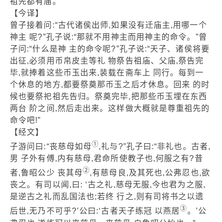
祖先都有庙。
【今译】
曾子接着问:“古代诸侯出师,如果没有迁庙主,用哪一个
神主 呢?”孔子说:“那就不用神主而用神主的命令。”曾
子问:“什么是神 主的命令呢?”孔子说:“天子、诸侯将要
出征,必须用币帛皮圭等礼 物祭告祖庙、父庙,祭告完
毕,就捧着这些币玉出来,装载在斋车上 同行。每到一
个休息的地方,都要祭奠那币玉之后才休息。回来 的时
候也要祭祀祖先告归。祭奠完毕,把那些币玉埋在东西
两台 阶之间,然后走出来。这样做大概就是尊重祖先的
命令吧!”
【经文】
①
子游问曰:“丧慈母如母
,礼与?”孔子曰:“非礼也。古者,
男 子外有傅,内有慈母,君命所使教子也,何服之有?昔
②
者,鲁昭公少 丧其母
,有慈母良,及其死也,公弗忍也,欲
丧之。有司以闻,曰: ‘古之礼,慈母无服,今也君为之服,
是逆古之礼而乱国法也;若终 行之,则有司将书之以遗
③
后世,无乃不可乎?’公曰:‘古者天子练冠 以燕居
。’公