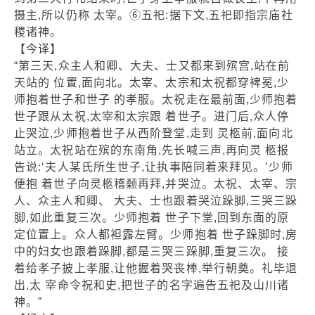
摄主,所以仍称 太宰。⑥五祀:据下文,五祀即指宗庙社
稷诸神。
【今译】
“第三天,众主人和卿、大夫、士又都来到殡宫,站在前
天站的 位置,面向北。太宰、太宗和太祝都穿裨冕,少
师抱着世子和世子 的孝服。太祝走在最前面,少师抱着
世子跟从太祝,太宰和太宗跟 着世子。进门后,众人停
止哭泣,少师抱着世子从西阶登堂,走到 灵柩前,面向北
站立。太祝站在殡的东南角,先长喊三声,再向灵 柩报
告说:‘夫人某氏所生世子,让执事陪同着来拜见。’少师
便抱 着世子向灵柩稽颡再拜,并哭泣。太祝、太宰、宗
人、众主人和卿、 大夫、士也跟着哭泣跺脚,三哭三跺
脚,如此重复三次。少师抱着 世子下堂,回到东面的原
定位置上。众人都袒露左臂。少师抱着 世子跺脚时,房
中的妇女也跟着跺脚,都是三哭三跺脚,重复三次。 接
着给孝子披上孝服,让他握着哭丧棒,举行朝奠。礼毕退
出,太 宰命令祝和史,把世子的名字遍告五祀及山川诸
神。”