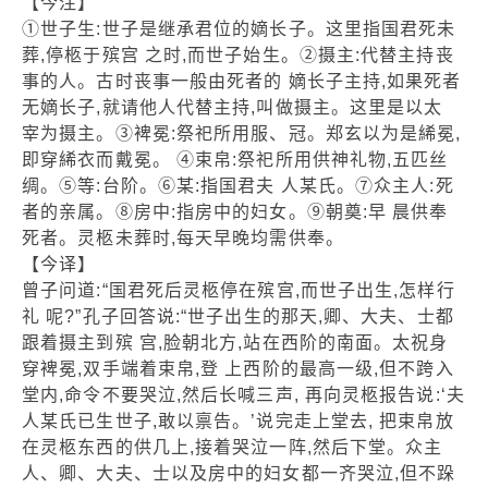
【今注】
①世子生:世子是继承君位的嫡长子。这里指国君死未
葬,停柩于殡宫 之时,而世子始生。②摄主:代替主持丧
事的人。古时丧事一般由死者的 嫡长子主持,如果死者
无嫡长子,就请他人代替主持,叫做摄主。这里是以太
宰为摄主。③裨冕:祭祀所用服、冠。郑玄以为是絺冕,
即穿絺衣而戴冕。 ④束帛:祭祀所用供神礼物,五匹丝
绸。⑤等:台阶。⑥某:指国君夫 人某氏。⑦众主人:死
者的亲属。⑧房中:指房中的妇女。⑨朝奠:早 晨供奉
死者。灵柩未葬时,每天早晚均需供奉。
【今译】
曾子问道:“国君死后灵柩停在殡宫,而世子出生,怎样行
礼 呢?”孔子回答说:“世子出生的那天,卿、大夫、士都
跟着摄主到殡 宫,脸朝北方,站在西阶的南面。太祝身
穿裨冕,双手端着束帛,登 上西阶的最高一级,但不跨入
堂内,命令不要哭泣,然后长喊三声, 再向灵柩报告说:‘夫
人某氏已生世子,敢以禀告。’说完走上堂去, 把束帛放
在灵柩东西的供几上,接着哭泣一阵,然后下堂。众主
人、卿、大夫、士以及房中的妇女都一齐哭泣,但不跺