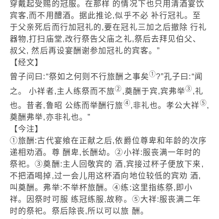
穿戴起受赐的冠服。在那样 的情况下也只用清酒宴饮
宾客,而不用醴酒。据此推论,似乎不必 补行冠礼。至
于父亲死后而行加冠礼的,要在冠礼三加之后撤除 行礼
器物,打扫庙堂,改行祭告父庙之礼,祭后去拜见伯父、
叔父, 然后再设宴酬谢参加冠礼的宾客。”
【经文】
①
曾子问曰:“祭如之何则不行旅酬之事矣
?”孔子曰:“闻
②
③
之。 小祥者,主人练祭而不旅
,奠酬于宾,宾弗举
,礼
④
⑤
也。昔者,鲁昭 公练而举酬行旅
,非礼也。孝公大祥
,
奠酬弗举,亦非礼也。”
【今注】
①旅酬:古代宴飨在正献之后,依爵位尊卑和年龄的次序
递相劝酒。尊 酬卑,长酬幼。②小祥:服丧满一年时的
祭祀。③奠酬:主人回敬宾的 酒,宾接过杯子便放下来,
不把酒喝掉,过一会儿用这杯酒向地位较低的宾劝 酒,
叫奠酬。弗举:不举杯旅酬。④练:这里指练祭,即小
祥。因祭时可服 练冠练服,故称。⑤大祥:服丧满二年
时的祭祀。祭后除丧,所以可以旅 酬。