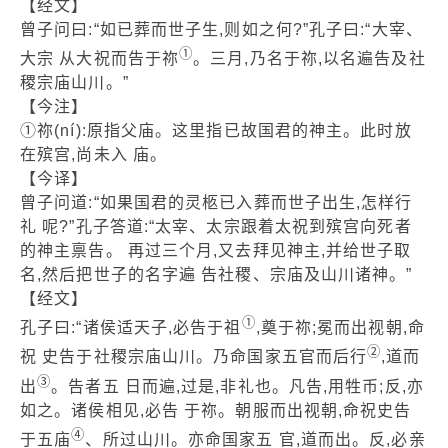
【经文】
曾子问曰:“如已葬而世子生,则如之何?”孔子曰:“大宰、
①
大宗 从大祝而告于祢
。三月,乃名于祢,以名遍告及社
稷宗庙山川。”
【今注】
①祢(ní):原指父庙。这里指已故国君的神主。此时放
在殡宫,尚未入 庙。
【今译】
曾子问道:“如果国君的灵柩已入葬而世子出生,怎样行
礼 呢?”孔子答道:“太宰、太宗跟着太祝到殡宫向死者
的神主禀告。 再过三个月,又去拜见神主,并给世子取
名,然后把世子的名字遍 告社稷、宗庙及山川诸神。”
【经文】
①
孔子曰:“诸侯适天子,必告于祖
,奠于祢;冕而出视朝,命
②
祝 史告于社稷宗庙山川。乃命国家五官而后行
,道而
③
出
。告者五 日而遍,过是,非礼也。凡告,用牲币;反,亦
如之。诸侯相见,必告 于祢。朝服而出视朝,命祝史告
④
于五庙
、所过山川。亦命国家五 官,道而出。反,必亲