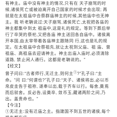
有神主。庙中没有神主的情况,只有在 天子崩驾的时
候,诸侯死亡或被迫离开自己国家的时候才会出现; 再
就是在太祖庙中合祭群庙神主的时候,其他庙中也无神
主。我 听老聃说过:天子崩驾,诸侯死亡,太祝把各庙的
神主都集中到太 祖庙中,这是礼的规定。等到下葬后举
行了卒哭的祭祀,又把各庙 神主送回各自庙中。诸侯离
开本国,由太宰带着各庙神主跟随同 行,这也是礼的规
定。在太祖庙中合祭祖先,就让太祝到父庙、祖 庙、曾
祖庙、高祖庙去迎请神主。神主出庙入庙时,必须清除
道路, 禁止闲人通行。这都是老聃说的。”
【经文】
①
曾子问曰:“古者师行,无迁主,则何主
?”孔子曰:“主
命。”问 曰:“何谓也?”孔子曰:“天子、诸侯将出,必以币
帛皮圭告于祖祢, 遂奉以出,载于齐车以行。每舍,奠焉
而后就舍。反必告,设奠卒, 敛币玉,藏诸两阶之间,乃
出。盖贵命也。”
【今注】
①无迁主:没有迁庙之主。指建国不到五世的诸侯,每个