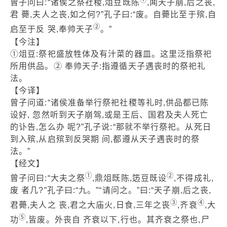
曾子问曰:“诸侯之祭社稷,俎豆既陈
,闻天子崩,后之丧,
君 薨,夫人之丧,如之何?”孔子曰:“废。自薨比至于殡,自
②
启至于反 哭,奉帅天子
。”
【今注】
①俎豆:祭祀盛放牲体及有汁菜的器皿。这里泛指祭祀
所用供品。② 奉帅天子:指遵循天子遇丧时的祭祀礼
法。
【今译】
曾子问道:“诸侯准备举行祭祀社稷等礼时,供品都已陈
设好, 忽然听到天子崩驾,或是王后、国君及夫人死亡
的讣告,怎么办 呢?”孔子说:“那就不举行祭祀。从死日
到入殡,从启殡到反哭期 间,都遵从天子遇丧时的祭
法。”
【经文】
①
②
曾子问曰:“大夫之祭
,鼎俎既陈,笾豆既设
,不得成礼,
废 者几?”孔子曰:“九。”“请问之。”曰:“天子崩,后之丧,
③
④
君薨,夫人之 丧,君之大庙火,日食,三年之丧
,齐衰
,大
⑤
功
,皆废。外丧自 齐衰以下,行也。其齐衰之祭也,尸