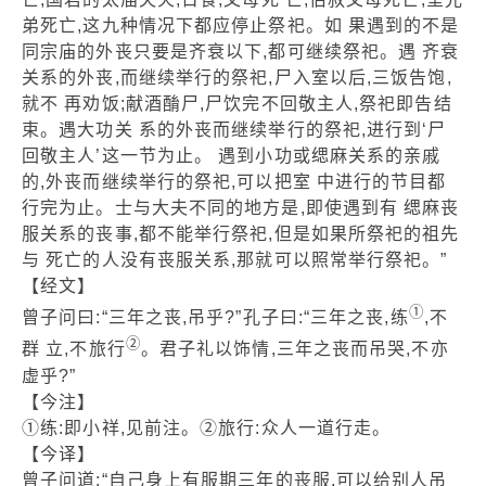
弟死亡,这九种情况下都应停止祭祀。如 果遇到的不是
同宗庙的外丧只要是齐衰以下,都可继续祭祀。遇 齐衰
关系的外丧,而继续举行的祭祀,尸入室以后,三饭告饱,
就不 再劝饭;献酒酳尸,尸饮完不回敬主人,祭祀即告结
束。遇大功关 系的外丧而继续举行的祭祀,进行到‘尸
回敬主人’这一节为止。 遇到小功或缌麻关系的亲戚
的,外丧而继续举行的祭祀,可以把室 中进行的节目都
行完为止。士与大夫不同的地方是,即使遇到有 缌麻丧
服关系的丧事,都不能举行祭祀,但是如果所祭祀的祖先
与 死亡的人没有丧服关系,那就可以照常举行祭祀。”
【经文】
①
曾子问曰:“三年之丧,吊乎?”孔子曰:“三年之丧,练
,不
②
群 立,不旅行
。君子礼以饰情,三年之丧而吊哭,不亦
虚乎?”
【今注】
①练:即小祥,见前注。②旅行:众人一道行走。
【今译】
曾子问道:“自己身上有服期三年的丧服,可以给别人吊