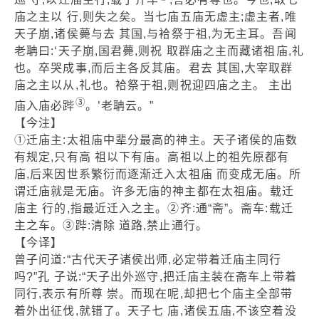
庙之主以 行,则失之矣。当七庙五庙无虚主;虚主者,唯
天子崩,诸侯薨与去 其国,与袷祭于祖,为无主耳。吾闻
老聃曰:‘天子崩,国君薨,则祝 取群庙之主而藏诸祖庙,礼
也。卒哭成事,而后主各反其庙。君去 其国,大宰取群
庙之主以从,礼也。袷祭于祖,则祝迎四庙之主。 主出
③
庙入庙必跸
。’老聃云。”
【今注】
①迁庙主:太祖庙中辈分最高的神主。天子诸侯的庙数
有规定,只有高 祖以下有庙。高祖以上的祖先原都有
庙,后来因世系繁衍而逐渐迁入太祖庙 而变成无庙。所
谓迁庙就是无庙。许多无庙的神主都在太祖庙。载迁
庙主 行的,指最近迁入之主。②齐:通“斋”。斋车:载迁
主之车。③跸:清除 道路,禁止通行。
【今译】
曾子问道:“古代天子诸侯出师,必定带着迁庙主同行
吗?”孔 子说:“天子出外巡守,把迁庙主装在斋车上带着
同行,表示有所尊 崇。而现在呢,却把七个庙主全部带
着外出征伐,就错了。天子七 庙,诸侯五庙,不该空着没