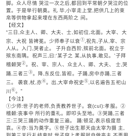
脚。众人尽情 哭泣一次之后,都回到平常朝夕哭泣的位
置。于是举行朝奠。礼 毕,小宰走上堂,把供几上的束
帛等供物拿起来埋在东西两阶之 间。
【经文】
“三日,众主人、卿、大夫、士,如初位,北面。大宰、大
①
宗、大祝 皆裨冕。少师奉子以衰
,祝先,子从,宰、宗
人从。入门,哭者止。 子升自西阶,殡前北面。祝立于
殡东南隅。祝声三,曰:‘某子之 某,从执事,敢见。’子拜
②
稽颡哭
。祝、宰、宗人、众主人、卿、大夫、 士,哭
③
踊,三者三
。降,东反位,皆袒。子踊,房中亦踊,三者
④
⑤
三。 袭衰,杖,亦
。出,大宰命祝史
,以名遍告五祀山
⑥
川
。”
【今注】
①少师:世子的老师,负责教养世子。衰(cuī):孝服。②
稽颡:丧事中 所行的重礼。即叩头至地。③哭踊,三者
三:三哭三踊的动作重复三遍。 踊:顿足,表示极度悲
哀。④亦:当为奠字。⑤世子出生那天由太宰为摄 主,
到第三天行礼结束时,世子穿上孝服就自做丧主,不再用