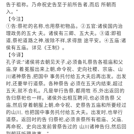
告于祖祢。乃命祝史告至于前所告者,而后 所朝而
入。”
【今注】
①告:祭祀的名称,也用祭祀物品。②五官:诸侯国内治
理政务的五大 夫。诸侯有三卿、五大夫。③道:即祖
道,祭祀道路之神,祓除不祥,求得旅 途平安。④五庙:诸
侯有五庙。详见《王制》。
【今译】
孔子说:“诸侯将去朝见天子,必须备礼祭告各祖庙和父
庙,穿 着冕服出来上朝,命令祝、史向社稷、宗庙、山
川诸神祭告,把国中 事务托付给五大夫后再出发。出发
时,还要举行道祭。各种祭告 必须在五天内结束,超过
五天,就不合礼。凡是举行告祭,都用牲 币,外出返回的
告归祭祀也一样。诸侯外出相互聘问,也必须告祭 父
庙,然后穿着朝服上朝,命令祝、史祭告五庙和所要经过
的山川, 也把国中事务托付给五大夫。出发时,也举行
道祭。返回时的告 归祭祀,必须亲祭所有祖庙、父庙,
再命祝、史向出发前曾祭告过的 山川诸神告归,然后回
到朝廷听理政事。”