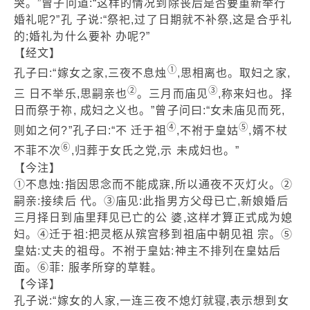
哭。”曾子问道:“这样的情况到除丧后是否要重新举行
婚礼呢?”孔 子说:“祭祀,过了日期就不补祭,这是合乎礼
的;婚礼为什么要补 办呢?”
【经文】
①
孔子曰:“嫁女之家,三夜不息烛
,思相离也。取妇之家,
②
③
三 日不举乐,思嗣亲也
。三月而庙见
,称来妇也。择
日而祭于祢, 成妇之义也。”曾子问曰:“女未庙见而死,
④
⑤
则如之何?”孔子曰:“不 迁于祖
,不祔于皇姑
,婿不杖
⑥
不菲不次
,归葬于女氏之党,示 未成妇也。”
【今注】
①不息烛:指因思念而不能成寐,所以通夜不灭灯火。②
嗣亲:接续后 代。③庙见:此指男方父母已亡,新娘婚后
三月择日到庙里拜见已亡的公 婆,这样才算正式成为媳
妇。④迁于祖:把灵柩从殡宫移到祖庙中朝见祖 宗。⑤
皇姑:丈夫的祖母。不祔于皇姑:神主不排列在皇姑后
面。⑥菲: 服孝所穿的草鞋。
【今译】
孔子说:“嫁女的人家,一连三夜不熄灯就寝,表示想到女