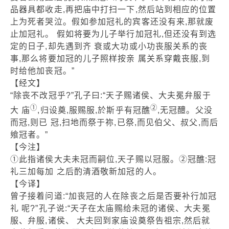
品器具都收走,再把庙中打扫一下,然后站到相应的位置
上为死者哭泣。假如参加冠礼的宾客还没有来,那就废
止加冠礼。 假如将要为儿子举行加冠礼,但还没有到选
定的日子,却先遇到齐 衰或大功或小功丧服关系的丧
事,那么将要加冠的儿子照样按亲 属关系穿戴丧服,到
时给他加丧冠。”
【经文】
“除丧不改冠乎?”孔子曰:“天子赐诸侯、大夫冕弁服于
①
②
大 庙
,归设奠,服赐服,於斯乎有冠醮
,无冠醴。父没
而冠,则已 冠,扫地而祭于祢,已祭,而见伯父、叔父,而后
飨冠者。”
【今注】
①此指诸侯大夫未冠而嗣位,天子赐以冠服。②冠醮:冠
礼三加每加 之后酌清酒敬新加冠的人。
【今译】
曾子接着问道:“加丧冠的人在除丧之后是否要补行加冠
礼 呢?”孔子说:“天子在太庙赐给未冠的诸侯、大夫冕
服、弁服,诸侯、 大夫回到家庙设奠祭告祖宗,然后就