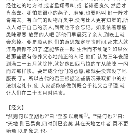
经住过的地方时,或者盘翔号叫,或 者徘徊良久,然后才
肯离去。哪怕是很小的燕子、麻雀,也要鸣叫 好一阵才
肯离去。有血气的动物群类中,没有比人更有知觉的,所
以人对于自己的亲人,到死也不会忘记。如果依着那些
愚昧邪恶 放荡的人吧,那他们早晨死了亲人,到晚上就
会忘掉。要是顺从他 们的意思规定守丧时间,那末人就
连鸟兽都不如了,怎能够在一起 生活而不乱呢? 如果依
着那些很有修养又心地纯正的人吧,他们 认为三年丧服
到满二十五月就除掉,就好像四匹马拉的车从缝隙 一闪
而过那样快。要是成全他们的意愿,那就要没完没了地
服丧 了。所以古代的君王根据这些情况采取折中的办
法制定礼节,使 大家都能够做到既合乎礼又合乎理,就
让人们在二十五月时除丧。
【经文】
①
“然则何以至期也?”曰:“至亲以期断
。”“是何也?”曰:
“天地 则已易矣,四时则已变矣,其在天地之中者,莫不更
始焉,以是象之 也。”