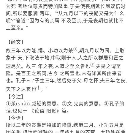
为死 者地位尊贵而特加隆重,于是使丧期延长到双倍时
间,所以要服满 两年。”“从九月以下的丧期又是为什么
呢?”答道:“因为有的亲属 不及至亲,于是丧期也就比不
上至亲。”
【经文】
①
故三年以为隆,缌、小功以为杀
,期九月以为间。上取
象于 天,下取法于地,中取则于人,人之所以群居和壹之
②
理尽矣。故三 年之丧,人道之至文者也
,夫是之谓至
隆。是百王之所同,古今 之所壹也,未有知其所由来者
也。孔子曰:“子生三年,然后免于父 母之怀;夫三年之丧,
③
天下之达丧也
。”
【今注】
①杀(shài):减轻的意思。②文:完美的意思。③孔子的
话,也见于 《论语·阳货》篇。
【今译】
所以三年的丧期是特加的隆重,缌麻三月、小功五月是
因关系 疏远而减轻的,一年或九月的齐衰、大功处在两