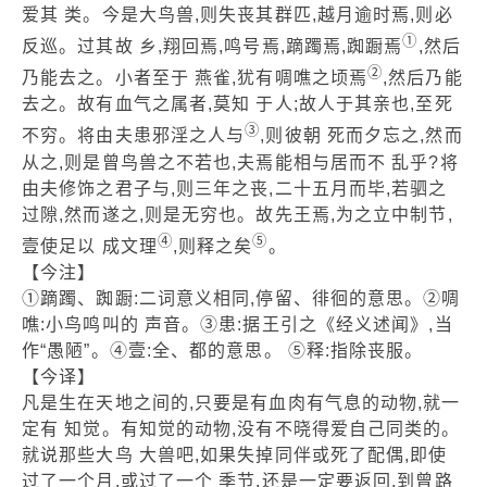
爱其 类。今是大鸟兽,则失丧其群匹,越月逾时焉,则必
①
反巡。过其故 乡,翔回焉,鸣号焉,蹢躅焉,踟蹰焉
,然后
②
乃能去之。小者至于 燕雀,犹有啁噍之顷焉
,然后乃能
去之。故有血气之属者,莫知 于人;故人于其亲也,至死
③
不穷。将由夫患邪淫之人与
,则彼朝 死而夕忘之,然而
从之,则是曾鸟兽之不若也,夫焉能相与居而不 乱乎?将
由夫修饰之君子与,则三年之丧,二十五月而毕,若驷之
过隙,然而遂之,则是无穷也。故先王焉,为之立中制节,
④
⑤
壹使足以 成文理
,则释之矣
。
【今注】
①蹢躅、踟蹰:二词意义相同,停留、徘徊的意思。②啁
噍:小鸟鸣叫的 声音。③患:据王引之《经义述闻》,当
作“愚陋”。④壹:全、都的意思。 ⑤释:指除丧服。
【今译】
凡是生在天地之间的,只要是有血肉有气息的动物,就一
定有 知觉。有知觉的动物,没有不晓得爱自己同类的。
就说那些大鸟 大兽吧,如果失掉同伴或死了配偶,即使
过了一个月,或过了一个 季节,还是一定要返回,到曾路