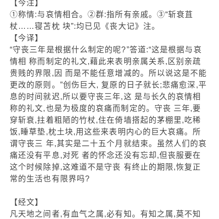
【今注】
①称情:与哀情相合。②群:指所有亲戚。③“斩衰苴
杖……寝苫枕 块”:均已见《丧大记》注。
【今译】
“守丧三年是根据什么制定的呢?”答道:“这是根据与哀
情相 称而制定的礼文,藉此来表明亲属关系,区别亲疏
贵贱的界限,因 而是不能任意增减的。所以说这是不能
更改的原则。”创伤巨大, 复原的日子就长;悲痛愈深,平
息的时间就迟,所以要守丧三年,这 是与长久的哀情相
称的礼文,也是为极度的哀痛而制定的。守丧 三年,要
穿斩衰,拄着粗陋的竹杖,住在倚墙搭起的茅棚里,吃稀
饭,睡草垫,枕土块,用这些来表明内心的巨大哀痛。所
谓守丧三 年,其实是二十五个月就结束。虽然人们的哀
痛还没有平息,对死 者的怀念还没有忘却,但丧服要在
这个时候除掉,这难道不是守丧 有终止的期限,恢复正
常的生活也有限界吗?
【经文】
凡天地之间者,有血气之属,必有知。有知之属,莫不知