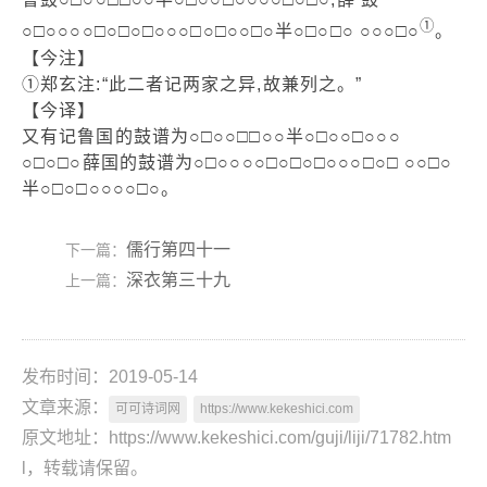
①
○□○○○○□○□○□○○○□○□○○□○半○□○□○ ○○○□○
。
【今注】
①郑玄注:“此二者记两家之异,故兼列之。”
【今译】
又有记鲁国的鼓谱为○□○○□□○○半○□○○□○○○
○□○□○薛国的鼓谱为○□○○○○□○□○□○○○□○□ ○○□○
半○□○□○○○○□○。
儒行第四十一
下一篇：
深衣第三十九
上一篇：
发布时间：2019-05-14
文章来源：
可可诗词网
https://www.kekeshici.com
原文地址：https://www.kekeshici.com/guji/liji/71782.htm
l，转载请保留。