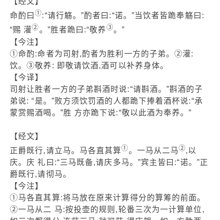
【经文】
①
命酌曰
:“请行觞。”酌者曰:“诺。”当饮者皆跪奉觞曰:
②
③
“赐 灌
。”胜者跪曰:“敬养
。”
【今注】
①命酌:命者为司射,酌者为胜利一方的子弟。②灌:
饮。③敬养: 即敬请饮酒,酒可以补养身体。
【今译】
司射让胜者一方的子弟斟酒时说:“请斟酒。”斟酒的子
弟说: “是。”败方须饮罚酒的人都跪下捧着酒杯说:“承
蒙赏赐酒喝。”胜 方亦跪下说:“敬以此酒为奉养。”
【经文】
①
②
正爵既行,请立马。马各直其算
。一马从二马
,以
庆。庆 礼曰:“三马既备,请庆多马。”宾主皆曰:“诺。”正
爵既行,请彻马。
【今注】
①马各直其算:将马放在原来计算得分的算筹的前面。
②一马从二 马:按投壶的规则,轮番三次为一计算单位,