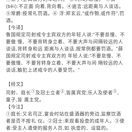
(bèi):不正面 向着,背向着。④逾言:远距离与人谈话。
⑤常爵:按常礼罚酒。⑥ 浮:郑玄云,“或作匏,或作符”,罚
酒。
【今译】
鲁国规定司射戒令主宾双方的年轻人说:“不要怠慢、不
要傲 慢、不要背转身立着、不要大声与间隔较远的人
谈话,背转身和远 距离与人谈话,按常例都要罚酒。”薛
国规定司射戒令主宾双方的 年轻人说:“不要怠慢、不
要傲慢、不要背转身立着、不要大声与间 隔较远的人
谈话,触犯上述戒令的人要受罚。”
【经文】
①
②
③
司射、庭长
及冠士立者
,皆属宾党;乐人及使者
、
童子,皆 属主党。
【今注】
①庭长:又名司正,宴会时站在盛酒器的旁边,监察饮酒
者是否不按礼 仪。②冠士:来观看投壶的成年人。③使
者:受主人遣使的服务人员,如 执壶的、设筵的。