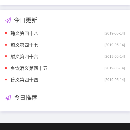
今日更新
聘义第四十八
[2019-05-14]
燕义第四十七
[2019-05-14]
射义第四十六
[2019-05-14]
乡饮酒义第四十五
[2019-05-14]
昏义第四十四
[2019-05-14]
今日推荐