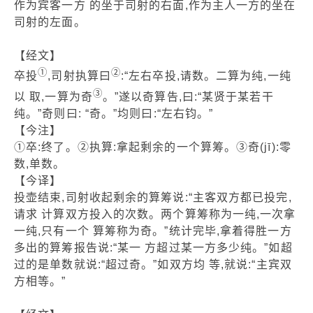
作为宾客一方 的坐于司射的右面,作为主人一方的坐在
司射的左面。
【经文】
①
②
卒投
,司射执算曰
:“左右卒投,请数。二算为纯,一纯
③
以 取,一算为奇
。”遂以奇算告,曰:“某贤于某若干
纯。”奇则曰: “奇。”均则曰:“左右钧。”
【今注】
①卒:终了。②执算:拿起剩余的一个算筹。③奇(jī):零
数,单数。
【今译】
投壶结束,司射收起剩余的算筹说:“主客双方都已投完,
请求 计算双方投入的次数。两个算筹称为一纯,一次拿
一纯,只有一个 算筹称为奇。”统计完毕,拿着得胜一方
多出的算筹报告说:“某一 方超过某一方多少纯。”如超
过的是单数就说:“超过奇。”如双方均 等,就说:“主宾双
方相等。”