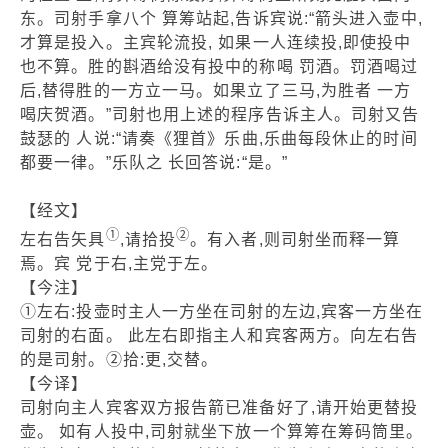
东。司射手拿八个 算筹站起,告诉宾说:“箭头进入壶中,
才算是投入。主宾轮流投, 如果一人连续投,即使投中
也不算。胜的斟酒给没有投中的称喝 罚酒。罚酒喝过
后,替得胜的一方立一马。如果立了三马,为胜者 一方
喝庆贺酒。”司射也用上述的程序告诉主人。司射又告
鼓瑟的 人说:“请奏《狸首》乐曲,乐曲每段休止的时间
都要一律。”乐队之 长回答说:“是。”
【经文】
①
②
左右告矢具
,请拾投
。有入者,则司射坐而释一算
焉。宾 党于右,主党于左。
【今注】
①左右:投壶时主人一方坐在司射的左边,宾客一方坐在
司射的右面。 此左右即指主人和宾客两方。向左右告
的是司射。②拾:更,交替。
【今译】
司射向主人宾客双方报告箭已准备好了,请开始更替投
壶。 如有人投中,司射就坐下放一个算筹在筹码筒里。