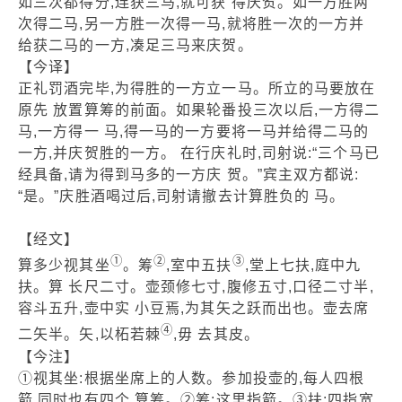
如三次都得分,连获三马,就可获 得庆贺。如一方胜两
次得二马,另一方胜一次得一马,就将胜一次的一方并
给获二马的一方,凑足三马来庆贺。
【今译】
正礼罚酒完毕,为得胜的一方立一马。所立的马要放在
原先 放置算筹的前面。如果轮番投三次以后,一方得二
马,一方得一 马,得一马的一方要将一马并给得二马的
一方,并庆贺胜的一方。 在行庆礼时,司射说:“三个马已
经具备,请为得到马多的一方庆 贺。”宾主双方都说:
“是。”庆胜酒喝过后,司射请撤去计算胜负的 马。
【经文】
①
②
③
算多少视其坐
。筹
,室中五扶
,堂上七扶,庭中九
扶。算 长尺二寸。壶颈修七寸,腹修五寸,口径二寸半,
容斗五升,壶中实 小豆焉,为其矢之跃而出也。壶去席
④
二矢半。矢,以柘若棘
,毋 去其皮。
【今注】
①视其坐:根据坐席上的人数。参加投壶的,每人四根
箭,同时也有四个 算筹。②筹:这里指箭。③扶:四指宽