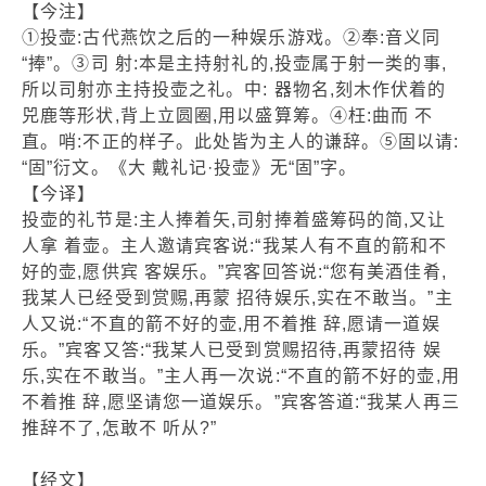
【今注】
①投壶:古代燕饮之后的一种娱乐游戏。②奉:音义同
“捧”。③司 射:本是主持射礼的,投壶属于射一类的事,
所以司射亦主持投壶之礼。中: 器物名,刻木作伏着的
兕鹿等形状,背上立圆圈,用以盛算筹。④枉:曲而 不
直。哨:不正的样子。此处皆为主人的谦辞。⑤固以请:
“固”衍文。《大 戴礼记·投壶》无“固”字。
【今译】
投壶的礼节是:主人捧着矢,司射捧着盛筹码的简,又让
人拿 着壶。主人邀请宾客说:“我某人有不直的箭和不
好的壶,愿供宾 客娱乐。”宾客回答说:“您有美酒佳肴,
我某人已经受到赏赐,再蒙 招待娱乐,实在不敢当。”主
人又说:“不直的箭不好的壶,用不着推 辞,愿请一道娱
乐。”宾客又答:“我某人已受到赏赐招待,再蒙招待 娱
乐,实在不敢当。”主人再一次说:“不直的箭不好的壶,用
不着推 辞,愿坚请您一道娱乐。”宾客答道:“我某人再三
推辞不了,怎敢不 听从?”
【经文】