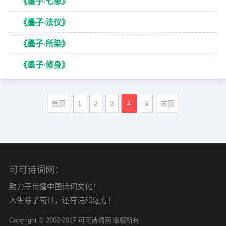
《墨子·七患》
《墨子·法仪》
《墨子·所染》
《墨子·修身》
首页
1
2
3
4
5
末页
可可诗词网：
致力于传播中国诗词文化！
人生除了苟且，还有诗和远方！
Copyright © 2002-2017 可可诗词网 版权所有