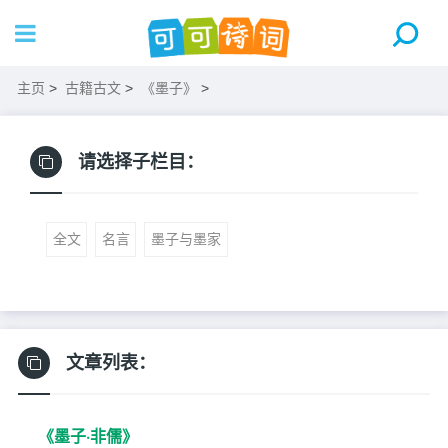
主页
>
古籍古文
>
《墨子》
>
请选择子栏目：
全文
名言
墨子与墨家
文章列表：
《墨子·非儒》