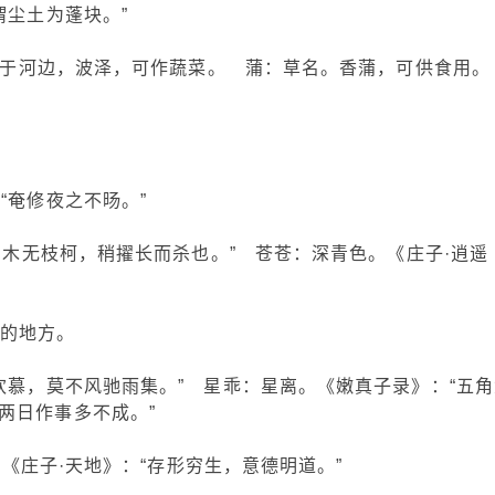
谓尘土为蓬块。”
白，生于河边，波泽，可作蔬菜。 蒲：草名。香蒲，可供食用
“奄修夜之不旸。”
“谓木无枝柯，稍擢长而杀也。” 苍苍：深青色。《庄子·逍遥
曲的地方。
欢慕，莫不风驰雨集。” 星乖：星离。《嫩真子录》：“五角
两日作事多不成。”
。《庄子·天地》：“存形穷生，意德明道。”