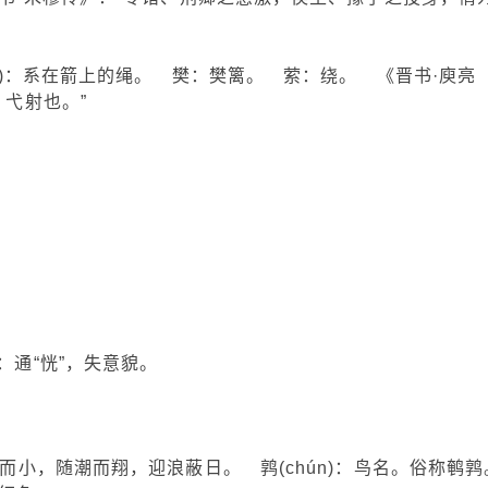
uó)：系在箭上的绳。 樊：樊篱。 萦：绕。 《晋书·庾亮
，弋射也。”
。
：通“恍”，失意貌。
鹒而小，随潮而翔，迎浪蔽日。 鹑(chún)：鸟名。俗称鹌鹑