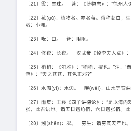
〔21〕霰：雪珠。 蓬：《博物志》：“徐州人
〔22〕菰(gū)：植物名。亦名蒋。俗称茭
渚：小洲。
〔23〕喙：口。 眥：眼眶。
〔24〕修夜：长夜。 汉武帝《悼李夫人赋》：
〔25〕梢梢：《尔雅》：“稍稍，擢也。”注：
游》：“天之苍苍，其色正邪?”
〔26〕水裔(yí)：水边。 隈(wēi)：山水等弯
〔27〕雨集：王褒《四子讲德论》：“是以海内
张，此古语也。谓五日遇角宿，六日遇张宿。此
〔28〕矧(shěn)：况。 穷生：谓穷其天年也