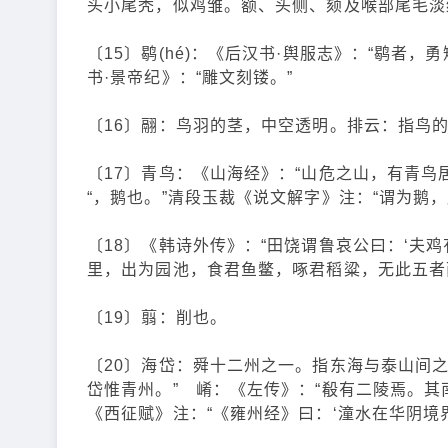
头小尾秃，似鸡雏。额、头侧、颏及喉部尾毛淡
〔15〕鹖(hé)：《后汉书·舆服志》：“鹖者
书·景帝纪》：“雕文刻镂。”
〔16〕翮：鸟羽的茎，中空透明。排云：指鸟
〔17〕青鸟：《山海经》：“山危之山，有青鸟居
“，鹅也。”清段玉裁《说文解字》注：“谓为鹅，
〔18〕《韩诗外传》：“田饶谓鲁哀公曰：‘夫
里，出为园池，食君鱼鳖，啄君稻粱，无此五者
〔19〕翦：削也。
〔20〕海岱：舜十二州之一。指东海与泰山间之
岱惟青州。” 崤：《左传》：“殽有二陵焉。
《西征赋》注：“《雍州经》曰：‘潼水在华阴境界