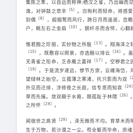
集陈之隼，以自远而称神;栖汉之雀，乃出幽而
〔5〕
逸，对钟鼓之悲辛
。岂徇利而轻命，将感
〔8〕
别偶
，超烟鹜而风行，跨日月而遥逝，忽
〔10〕
户，眺左右之金扃
。貌纤杀而含悴，心翻
〔13〕
惟君囿之珍丽，实妙物之所殷
。翔海泽之
〔15〕
〔16〕
，既敷容以照景，亦选翮以排云
。
〔17〕
无青雀之衔命，乏赤雁之嘉祥
。空秽君之
〔19〕
。于是流岁遂远，惨节方崇，云缠海岱，
〔
望绿林之始空。立菰薄之寒渚，托只影而为双
〔24
外见而迁排，涉修夜之长寂，信专思而知哀
〔26〕
草而先摧。敛双翮于水裔，翘孤趾于林隈
〔28〕
之所怀
。
〔29〕
闻宿世之高贤
，泽无微而不均。育草木而
生于万物，若沙漠之一尘。苟全躯而毕命，庶魂