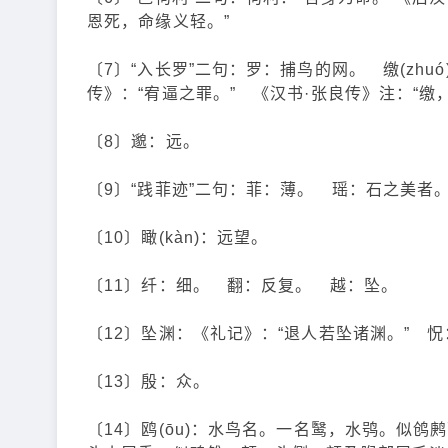
恩死，命缘义轻。”
〔7〕“入长罗”二句：罗：捕鸟的网。 缴(zh
传》：“宥逼之罪。” 《汉书·张良传》注：“缴
〔8〕邈：远。
〔9〕“践菲迹”二句：菲：薄。 瑶：石之美者
〔10〕瞰(kàn)：远望。
〔11〕纤：细。 翻：反复。 越：坠。
〔12〕坠渊：《礼记》：“退人若坠诸渊。” 怳
〔13〕殷：众。
〔14〕鸥(ōu)：水鸟名。一名鹥，水鸮。似鸧