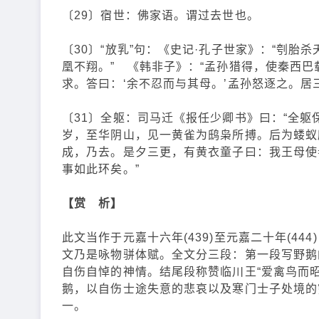
〔29〕宿世：佛家语。谓过去世也。
〔30〕“放乳”句：《史记·孔子世家》：“刳
凰不翔。” 《韩非子》：“孟孙猎得，使秦西
求。答曰：‘余不忍而与其母。’孟孙怒逐之。居
〔31〕全躯：司马迁《报任少卿书》曰：“全躯
岁，至华阴山，见一黄雀为鸱枭所搏。后为蝼蚁
成，乃去。是夕三更，有黄衣童子曰：我王母使
事如此环矣。”
【赏 析】
此文当作于元嘉十六年(439)至元嘉二十年(4
文乃是咏物骈体赋。全文分三段：第一段写野鹅
自伤自悼的神情。结尾段称赞临川王“爱禽鸟而
鹅，以自伤士途失意的悲哀以及寒门士子处境的
一。