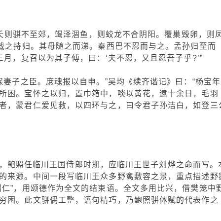
胎杀夭则骐不至郊，竭泽涸鱼，则蛟龙不合阴阳。覆巢毁卵，则
巴载之持归。其母随之而涕。秦西巴不忍而与之。孟孙归至而
三月，复召以为其子傅，曰：‘夫不忍，又且忍吾子乎?’”
保妻子之臣。庶魂报以自申。”吴均《续齐谐记》曰：“杨宝年
所困。宝怀之以归，置巾箱中，啖以黄花，逮十余日，毛羽
者，蒙君仁爱见救，以四环与之，曰令君子孙洁白，如登三
44)，鲍照任临川王国侍郎时期，应临川王世子刘烨之命而写。
的来源。中间一段写临川王众多野禽敷容之景，重点描述野
昭仁”，用颂德作为全文的结束语。全文多用比兴，借樊笼中
穷困。此文骈偶工整，语句精巧，乃鲍照骈体赋的代表作之