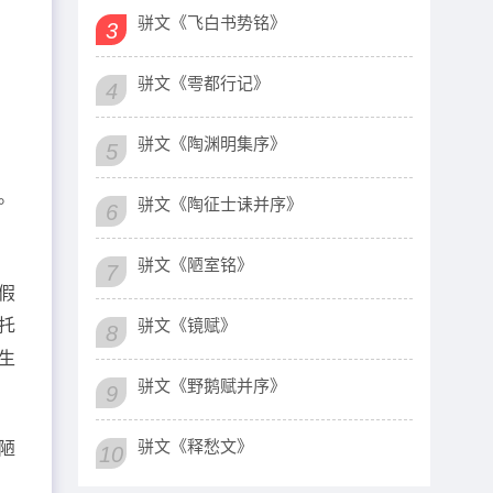
骈文《飞白书势铭》
3
而
骈文《雩都行记》
4
骈文《陶渊明集序》
5
。
骈文《陶征士诔并序》
6
，
骈文《陋室铭》
7
假
骈文《镜赋》
托
8
生
骈文《野鹅赋并序》
9
骈文《释愁文》
陋
10