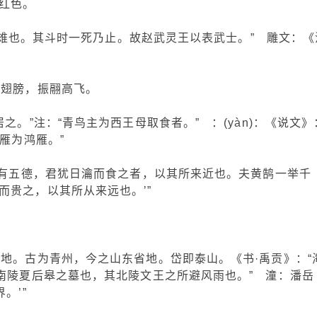
红色。
，勇雉也。其斗时一死乃止。故赵武灵王以表武士。” 雕文：《
的翅膀，振翮高飞。
之。”注：“青鸟主为西王母取食者。” ：(yàn)：《说文》
雁为鸿雁。”
鸡有五德，君犹日瀹而食之者，以其所来近也。夫黄鹄一举千
而贵之，以其所从来远也。’”
地。古为青州，今之山东省地。岱即泰山。《书·禹贡》：“
其南陵夏后皋之墓也，其北陵文王之所避风雨也。” 潼：潘岳
。’”