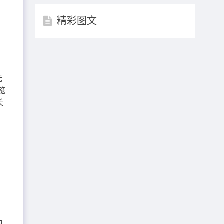
精彩图文
无
笼
长
。
为