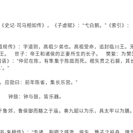
。《史记·司马相如传》，《子虚赋》：“弋白鹅。”《索引》：
王道规传》：字道则，高祖少弟也。高祖受命，追封临川王。
王。 世子：帝王和诸侯的正妻所生的长子。 樊絷：为樊
《国语》：“仲尼在陈，有隼集于陈庭而死。楛矢贯之石砮，其
’。”
年。应劭曰：前年陈雀，集长乐宫。”
：间。 钟鼓：钟与鼓，皆乐器。
止于鲁郊，鲁侯御而觞之于庙。奏九韶以为乐，具太牢以为膳
后汉书·朱穆传》：“专诸、荆卿之感激，侯生、豫子之投身，情