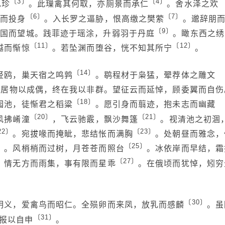
〔3〕
〔4〕
见珍
。此璅禽其何取，亦厕景而承仁
。舍水泽之欢
〔6〕
〔7〕
爱而投身
。入长罗之逼胁，恨高缴之樊萦
。邈辞朋
〔9〕
瞻国而望城。践菲迹于瑶涂，升弱羽于丹庭
。瞰东西之绣
〔11〕
〔12〕
越而惭惊
。若坠渊而堕谷，恍不知其所宁
。
〔14〕
轻鸥，巢天宿之鸣鹑
。鹖程材于枭猛，翚荐体之雕文
虽居物以成偶，终在我以非群。望征云而延悼，顾委翼而自伤
〔18〕
园池，徒惭君之稻粱
。愿引身而翦迹，抱未志而幽藏
〔20〕
〔21〕
风拂崤潼
，飞云驰霰，飘沙舞篷
。视清池之初涸
22〕
〔23〕
。宛拔喙而掩眦，悲结怅而满胸
。处朝昼而雅念，
〕
〔25〕
。风梢梢而过树，月苍苍而照台
。冰依岸而早结，霜
〔27〕
。情无方而雨集，事有限而星乖
。在俄顷而犹悼，矧穷
〔30〕
明义，爱禽鸟而昭仁。全殒卵而来凤，放乳而感麟
。虽
〔31〕
报以自申
。