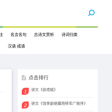
注
名言名句
古诗文赏析
诗词归类
汉语·成语
点击排行
骈文《驯鸢赋》
1
骈文《饯李副使藏用移军广陵序》
2