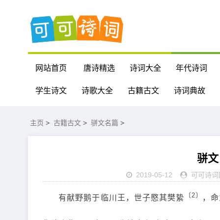
网站首页
唐诗精选
诗词大全
年代诗词
学生诗文
诗歌大全
古籍古文
诗词典故
主页
>
古籍古文
>
骈文名篇
>
骈文
2019-05-12
可可诗词
〔2〕
有献野鹅于临川王，世子愍其樊絷
，命