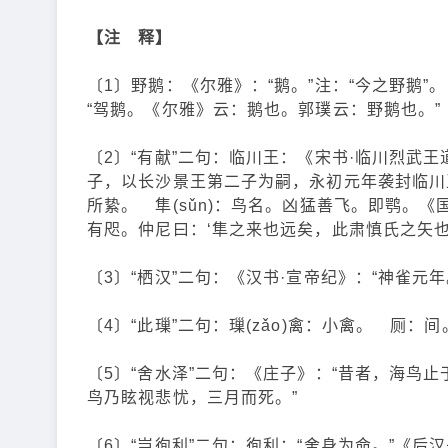
【注 释】
〔1〕野鹅：《尔雅》：“鹅。”注：“今之野鹅”
“驾鹅。《尔雅》云：鹅也。郭璞云：野鹅也。”
〔2〕“有献”二句：临川王：《宋书·临川烈武
子，以长沙景王第二子为嗣，永初元年袭封临川
所絷。 隼(sǔn)：鸟名。凶猛善飞。即鹗。
有咫。仲尼曰：‘隼之来也远矣，此肃慎氏之矢也
〔3〕“栖汉”二句：《汉书·宣帝纪》：“神雀元
〔4〕“此璅”二句：璅(zǎo)禽：小禽。 厕
〔5〕“舍水泽”二句：《庄子》：“昔者，海鸟
鸟乃眩视悲忧，三月而死。”
〔6〕“岂徇利”二句：徇利：“舍身为命。”《