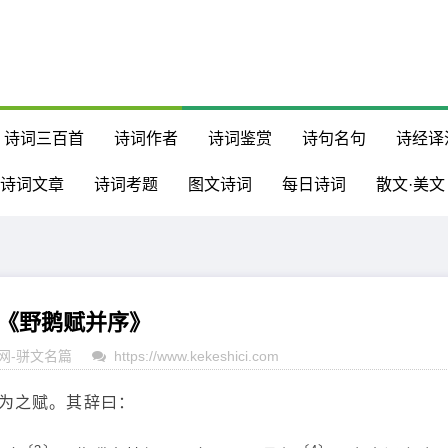
诗词三百首
诗词作者
诗词鉴赏
诗句名句
诗经译
诗词文章
诗词考题
图文诗词
每日诗词
散文·美文
《野鹅赋并序》
网
-
骈文名篇
https://www.kekeshici.com
为之赋。其辞曰：