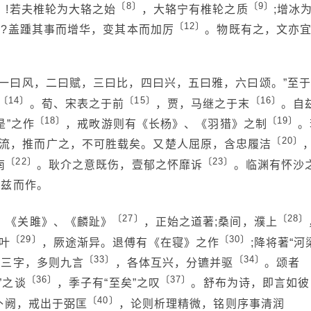
〕
〔8〕
〔9〕
!若夫椎轮为大辂之始
，大辂宁有椎轮之质
;增冰
〔12〕
哉?盖踵其事而增华，变其本而加厉
。物既有之，文亦
，一曰风，二曰赋，三曰比，四曰兴，五曰雅，六曰颂。”至
〔14〕
〔15〕
〔16〕
。荀、宋表之于前
，贾，马继之于末
。自
〔18〕
〔19〕
是”之作
，戒畋游则有《长杨》、《羽猎》之制
。
〔20〕
流，推而广之，不可胜载矣。又楚人屈原，含忠履洁
〔22〕
〔23〕
南
。耿介之意既伤，壹郁之怀靡诉
。临渊有怀沙
自兹而作。
〔27〕
〔28〕
。《关雎》、《麟趾》
，正始之道著;桑间，濮上
〔29〕
〔30〕
叶
，厥途渐异。退傅有《在寝》之作
;降将著“河
〔33〕
〔34〕
则三字，多则九言
，各体互兴，分镳并驱
。颂者
〔36〕
〔37〕
”之谈
，季子有“至矣”之叹
。舒布为诗，即言如彼
〔40〕
补阙，戒出于弼匡
，论则析理精微，铭则序事清润