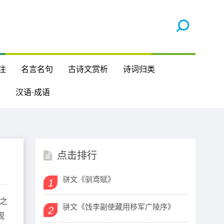
注
名言名句
古诗文赏析
诗词归类
汉语·成语
点击排行
骈文《驯鸢赋》
1
之
骈文《饯李副使藏用移军广陵序》
2
观