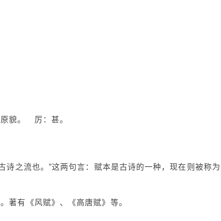
革原貌。 厉：甚。
，古诗之流也。”这两句言：赋本是古诗的一种，现在则被称为
玉。著有《风赋》、《高唐赋》等。