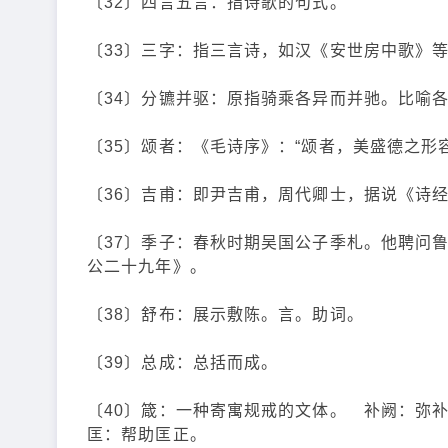
〔32〕四言五言：指诗歌的句式。
〔33〕三字：指三言诗，如汉《安世房中歌》
〔34〕分镳并驱：原指骑乘各异而并驰。比喻
〔35〕颂者：《毛诗序》：“颂者，美盛德之形
〔36〕吉甫：即尹吉甫，周代卿士，据说《诗经
〔37〕季子：春秋时期吴国公子季札。他聘问鲁
公二十九年》。
〔38〕舒布：展示敷陈。言。助词。
〔39〕总成：总括而成。
〔40〕箴：一种寄寓规戒的文体。 补阙：弥
匡：帮助匡正。