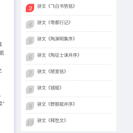
为
骈文《飞白书势铭》
3
宜
骈文《雩都行记》
4
于
骈文《陶渊明集序》
5
兹
若
骈文《陶征士诔并序》
6
，
之
骈文《陋室铭》
7
骈文《镜赋》
8
，
梁”
骈文《野鹅赋并序》
9
骈文《释愁文》
10