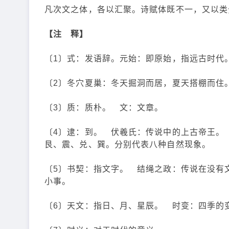
凡次文之体，各以汇聚。诗赋体既不一，又以类
【注 释】
〔1〕式：发语辞。元始：即原始，指远古时代
〔2〕冬穴夏巢：冬天掘洞而居，夏天搭棚而住
〔3〕质：质朴。 文：文章。
〔4〕逮：到。 伏羲氏：传说中的上古帝王。
艮、震、兑、巽。分别代表八种自然现象。
〔5〕书契：指文字。 结绳之政：传说在没有
小事。
〔6〕天文：指日、月、星辰。 时变：四季的