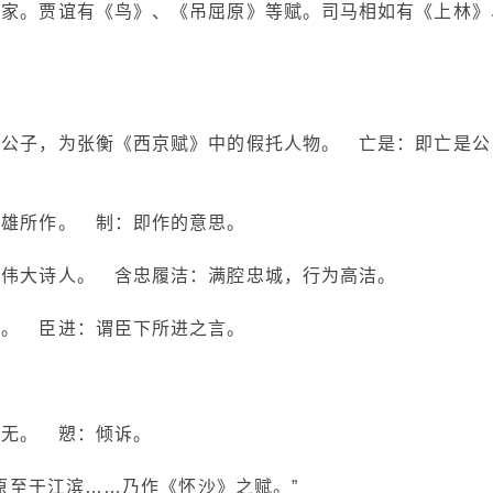
作家。贾谊有《鸟》、《吊屈原》等赋。司马相如有《上林》
虚公子，为张衡《西京赋》中的假托人物。 亡是：即亡是公
扬雄所作。 制：即作的意思。
的伟大诗人。 含忠履洁：满腔忠城，行为高洁。
善。 臣进：谓臣下所进之言。
：无。 愬：倾诉。
屈原至于江滨……乃作《怀沙》之赋。”