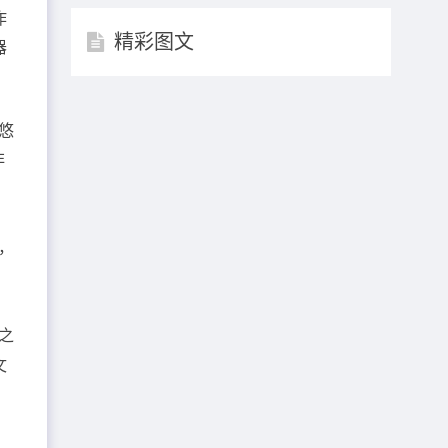
作
精彩图文
器
悠
非
，
齐
史
之
文