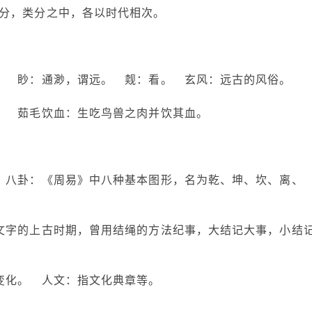
分，类分之中，各以时代相次。
。 眇：通渺，谓远。 觌：看。 玄风：远古的风俗。
。 茹毛饮血：生吃鸟兽之肉并饮其血。
 八卦：《周易》中八种基本图形，名为乾、坤、坎、离、
文字的上古时期，曾用结绳的方法纪事，大结记大事，小结
变化。 人文：指文化典章等。