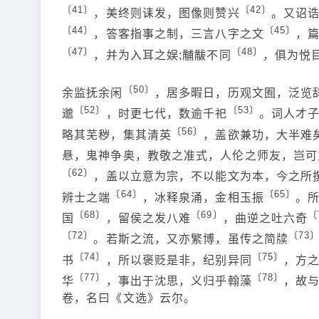
〔41〕
〔42〕
，美终则诔发，图像则赞兴
。又诏
〔44〕
〔45〕
，答客指事之制，三言八字之文
，
〔47〕
〔48〕
，并为入耳之娱;黼黻不同
，俱为悦
〔50〕
余监抚余闲
，居多暇日，历观文囿，泛览
〔52〕
〔53〕
邈
，时更七代，数逾千祀
。词人才
〔56〕
略其芜秽，集其清英
，盖欲兼功，大半难
悬，鬼神争奥，教敬之准式，人伦之师友，岂可
〔62〕
，盖以立意为宗，不以能文为本，今之所
〔64〕
〔65〕
辨士之端
，冰释泉涌，金相玉振
。
〔68〕
〔69〕
〔
国
，留侯之发八难
，曲逆之吐六奇
〔72〕
〔73
。若斯之流，又亦繁博，虽传之简牍
〔74〕
〔75〕
书
，所以褒贬是非，纪别异同
，方
〔77〕
〔78〕
华
，事出于沈思，义归乎翰藻
，故
卷，名曰《文选》云尔。