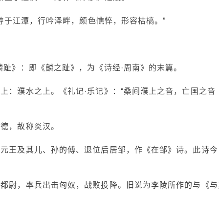
，游于江潭，行吟泽畔，颜色憔悴，形容枯槁。”
麟趾》：即《麟之趾》，为《诗经·周南》的末篇。
上：濮水之上。《礼记·乐记》：“桑间濮上之音，亡国之音
火德，故称炎汉。
楚元王及其儿、孙的傅、退位后居邹，作《在邹》诗。此诗今
骑都尉，率兵出击匈奴，战败投降。旧说为李陵所作的与《与