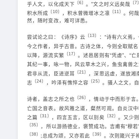
〔6〕
〔7
乎人文，以化成天下
。”文之时义远矣哉
〔10〕
〔11〕
积水所成
，积水曾微增冰之凛
。何
然，随时变改，难可详悉。
〔13〕
尝试论之曰：《诗序》云
：“诗有六义焉
今之作者，异乎古昔。古诗之体，今则全取赋名
〔17〕
以降，源流实繁
。述邑居则有“凭虚”、“亡
其纪一事，咏一物，风云草木之兴，鱼虫禽兽之
〔21〕
君非从流，臣进逆耳
，深思远虚，遂放湘
〔24〕
〔25〕
志
，吟泽有憔悴之容
。骚人之文，
〔26〕
诗者，盖志之所之也
，情动于中而形于言
亡国之音表。故风雅之道，粲然可观。自炎汉中
〔31〕
〔32〕
之篇
，四言五言，区以别矣
。又少
〔35〕
，所以游扬德业，褒赞成功。吉甫有“穆若
〔38〕
〔39〕
;总成为颂，又亦若此
。次则箴兴于