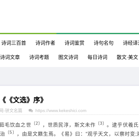
诗词三百首
诗词作者
诗词鉴赏
诗句名句
诗经译
诗词文章
诗词考题
图文诗词
每日诗词
散文·美文
《《文选》序》
网
-
骈文名篇
https://www.kekeshici.com
〔2〕
〔3〕
茹毛饮血之世
，世质民淳，斯文未作
。逮乎伏羲氏
〔5〕
之治
，由是文籍生焉。《易》曰：“观乎天文，以察时变;