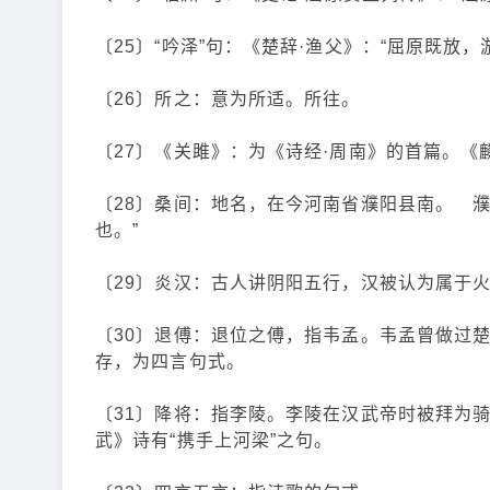
〔25〕“吟泽”句：《楚辞·渔父》：“屈原既放
〔26〕所之：意为所适。所往。
〔27〕《关雎》：为《诗经·周南》的首篇。《
〔28〕桑间：地名，在今河南省濮阳县南。 濮
也。”
〔29〕炎汉：古人讲阴阳五行，汉被认为属于
〔30〕退傅：退位之傅，指韦孟。韦孟曾做过
存，为四言句式。
〔31〕降将：指李陵。李陵在汉武帝时被拜为
武》诗有“携手上河梁”之句。