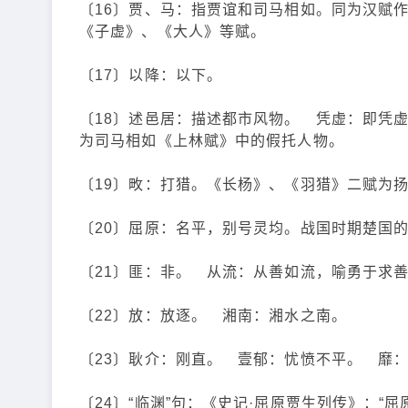
〔16〕贾、马：指贾谊和司马相如。同为汉赋
《子虚》、《大人》等赋。
〔17〕以降：以下。
〔18〕述邑居：描述都市风物。 凭虚：即凭
为司马相如《上林赋》中的假托人物。
〔19〕畋：打猎。《长杨》、《羽猎》二赋为
〔20〕屈原：名平，别号灵均。战国时期楚国
〔21〕匪：非。 从流：从善如流，喻勇于求
〔22〕放：放逐。 湘南：湘水之南。
〔23〕耿介：刚直。 壹郁：忧愤不平。 靡
〔24〕“临渊”句：《史记·屈原贾生列传》：“