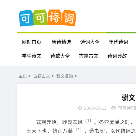
网站首页
唐诗精选
诗词大全
年代诗词
学生诗文
诗歌大全
古籍古文
诗词典故
主页
>
古籍古文
>
骈文名篇
>
骈文
2019-05-12
可可诗词
〔1〕
式观元始，眇觌玄风
。冬穴夏巢之时，
〔4〕
王天下也，始画八卦
，造书契，以代结绳