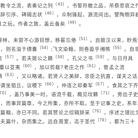
〔43〕
诰教令之流，表奏记之列
，书誓符檄之品，吊祭悲哀之
〔46〕
篇辞引序、碑碣志状
，众制锋起，源流间出。譬陶匏异
〔49〕
目之玩。作者之致，盖云备矣
。
〔51〕
辞林，未尝不心游目想，移晷忘倦
。自姬汉以来，眇焉
〔54〕
〔55〕
子，则名溢于缥囊
;飞文染翰，则卷盈乎缃帙
。自
〔57〕
〔58〕
〔59〕
矣
。若夫姬公之籍
，孔父之书
，与日月具
〔60〕
〔61〕
重以芟夷
，加以剪裁?老庄之作
，管孟之流
〔63〕
撰
，又以略诸。若贤人之美辞，忠臣之抗直，谋夫之话
〔66〕
〔67〕
所谓坐狙丘，议稷下
，仲连之却秦军
，食其之下
70〕
〔71〕
，盖乃事美一时，语流千载，概见坟籍
，旁出子
〕
，而事异篇章，今之所集，亦所不取。至于记事之史，系年
〔76〕
之篇翰，亦已不同。若其赞论之综辑辞采
，序述之错比
〔79〕
与夫篇什，杂而集之。远自周室，迄于圣代
，都为三十