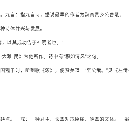
等。九言：指九言诗，据说最早的作者为魏高贵乡公曹髦。
各种诗体并兴与发展。
容，以其成功告于神明者也。”
·大雅·民》为他所作。诗中有“穆如清风”之句。
国观乐时，听到歌《颂》，便赞美道：“至矣哉。”见《左传·
补缺点。 戒：一种君主、长辈劝戒臣属、晚辈的文体。 弼