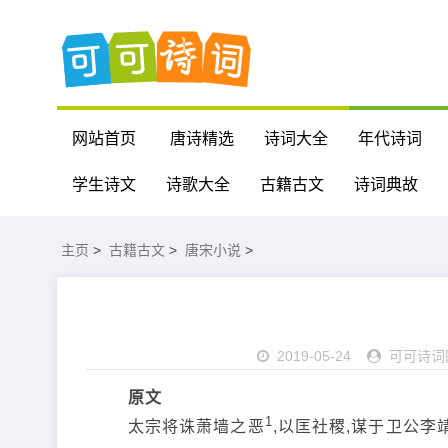
网站首页
唐诗精选
诗词大全
年代诗词
学生诗文
诗歌大全
古籍古文
诗词典故
主页
>
古籍古文
>
唐宋小说
>
2019-05-24
可可诗词
原文
1
太宗将诛萧墙之恶
,以匡社稷,谋于卫公李