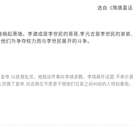
选自《隋唐嘉话
祸起萧墙。李建成是李世民的哥哥,李元吉是李世民的弟弟,
是他们为争夺权力而与李世民展开的斗争。
皇帝,以拯救乱世。他就这件事向李靖求教。李靖避开话题,不表示
太宗做了皇帝,对这两位不愿意干预他们兄弟之间纠纷的人特别重用