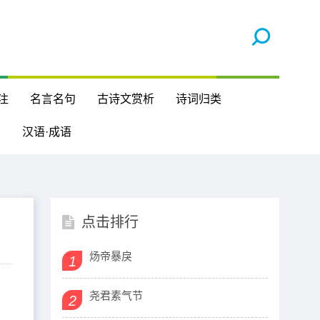
注
名言名句
古诗文赏析
诗词归类
汉语·成语
点击排行
炀帝暴戾
1
尧君素气节
2