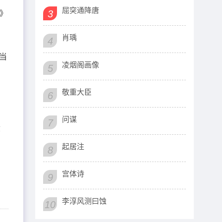
屈突通降唐
3
》
肖瑀
4
当
凌烟阁画像
5
敬重大臣
6
问谋
7
意
。
起居注
8
宫体诗
9
李淳风测曰蚀
10