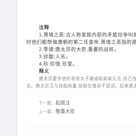
注释
1.萧墙之恶:古人称家族内部的矛盾纷争叫做
时他们都想做唐朝的第二任皇帝,萧墙之恶指的
2.李靖:唐太宗的大臣,重要的战将。
3.徐勣:人名。
4.珍:珍惜,珍爱。
释义
唐太宗要杀他的哥哥太子建成和弟弟元吉,自己当
见。唐太宗又与徐勣商量,徐勣也推辞不说话。后来唐
起居注
下一篇：
敬重大臣
上一篇：