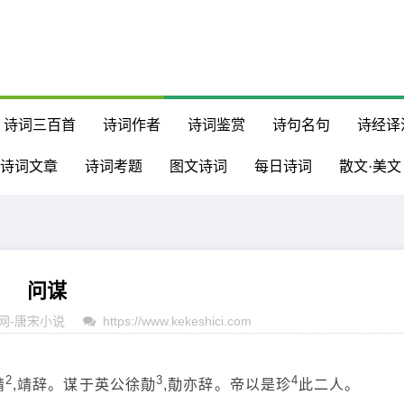
诗词三百首
诗词作者
诗词鉴赏
诗句名句
诗经译
诗词文章
诗词考题
图文诗词
每日诗词
散文·美文
问谋
网
-
唐宋小说
https://www.kekeshici.com
2
3
4
靖
,靖辞。谋于英公徐勣
,勣亦辞。帝以是珍
此二人。