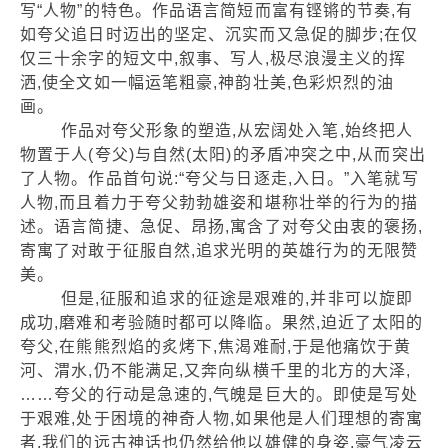
写“人物”的特色。作品语言简短而富有铿锵的节奏,有
如夸父追日时迈出的坚定、沉实而又急促的脚步;在仅
仅三十余字的短文中,叙事、写人,极尽浪漫主义的挥
洒,使全文如一幅运笔粗豪,神韵壮美,色彩炽烈的油
画。
作品对夸父形象的塑造,从宏阔处入笔,始终把人
物置于人(夸父)与自然(太阳)的矛盾冲突之中,从而突出
了人物。作品首句说:“夸父与日逐走,入日。”入笔就写
人物,而且着力于夸父勃勃雄姿和堪称壮举的行为的描
述。语言简捷、急促、昂扬,寓含了对夸父由衷的褒扬,
寄寓了对敢于征服自然,追求光明的英雄行为的无限赞
美。
但是,征服和追求的征途是艰难的,并非可以旋即
成功,磨难和考验随时都可以降临。果然,迫近了太阳的
夸父,在熊熊烈焰的炙烤下,焦渴难耐,于是他痛饮于黄
河、渭水,仍不能满足,又奔向纵横千里的北方的大泽,
……夸父的行动是急速的,气魄是巨大的。即使是写处
于艰难,处于困境的神奇人物,如果他是人们理想的寄寓
者,我们的远古神话也仍然给他以雄健的身姿,豪气凌云