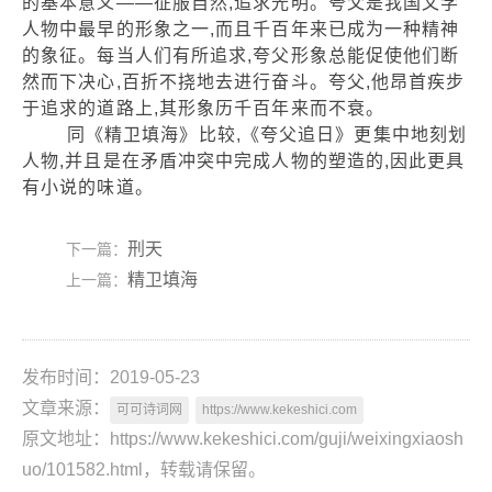
的基本意义——征服自然,追求光明。夸父是我国文学
人物中最早的形象之一,而且千百年来已成为一种精神
的象征。每当人们有所追求,夸父形象总能促使他们断
然而下决心,百折不挠地去进行奋斗。夸父,他昂首疾步
于追求的道路上,其形象历千百年来而不衰。
同《精卫填海》比较,《夸父追日》更集中地刻划
人物,并且是在矛盾冲突中完成人物的塑造的,因此更具
有小说的味道。
刑天
下一篇：
精卫填海
上一篇：
发布时间：2019-05-23
文章来源：
可可诗词网
https://www.kekeshici.com
原文地址：https://www.kekeshici.com/guji/weixingxiaosh
uo/101582.html，转载请保留。