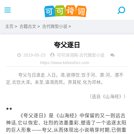
主页
>
古籍古文
>
古代微型小说
>
夸父逐日
2019-05-23
可可诗词网
-
古代微型小说
https://www.kekeshici.com
夸父与日逐走,入日。渴,欲得饮,饮于河、渭;河、渭不
足,北饮大泽。未至,道渴而死。弃其杖,化为邓林。
〔选自《山海经》〕
●●
《夸父逐日》是《山海经》中保留的又一则远古
神话,它以恢宏、壮烈的浓墨重彩,塑造了一个追逐太阳
的巨人形象——夸父,从而体现出小说萌芽时期,已侧重