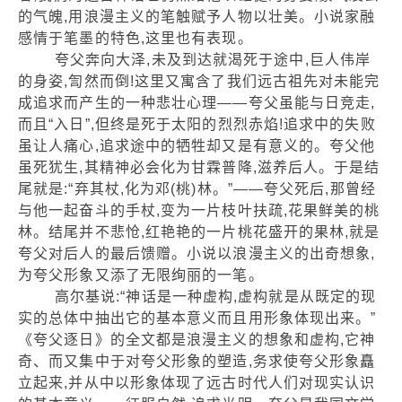
的气魄,用浪漫主义的笔触赋予人物以壮美。小说家融
感情于笔墨的特色,这里也有表现。
夸父奔向大泽,未及到达就渴死于途中,巨人伟岸
的身姿,訇然而倒!这里又寓含了我们远古祖先对未能完
成追求而产生的一种悲壮心理——夸父虽能与日竞走,
而且“入日”,但终是死于太阳的烈烈赤焰!追求中的失败
虽让人痛心,追求途中的牺牲却又是有意义的。夸父他
虽死犹生,其精神必会化为甘霖普降,滋养后人。于是结
尾就是:“弃其杖,化为邓(桃)林。”——夸父死后,那曾经
与他一起奋斗的手杖,变为一片枝叶扶疏,花果鲜美的桃
林。结尾并不悲怆,红艳艳的一片桃花盛开的果林,就是
夸父对后人的最后馈赠。小说以浪漫主义的出奇想象,
为夸父形象又添了无限绚丽的一笔。
高尔基说:“神话是一种虚构,虚构就是从既定的现
实的总体中抽出它的基本意义而且用形象体现出来。”
《夸父逐日》的全文都是浪漫主义的想象和虚构,它神
奇、而又集中于对夸父形象的塑造,务求使夸父形象矗
立起来,并从中以形象体现了远古时代人们对现实认识