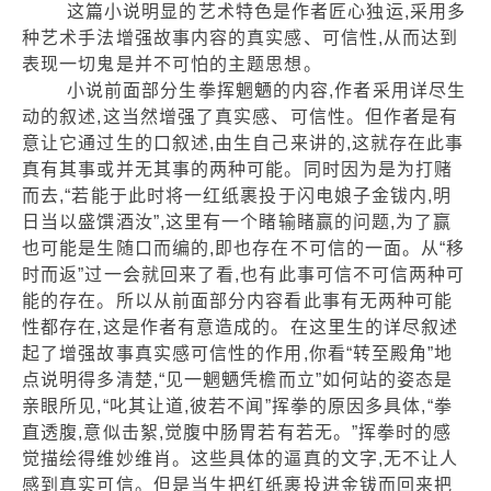
这篇小说明显的艺术特色是作者匠心独运,采用多
种艺术手法增强故事内容的真实感、可信性,从而达到
表现一切鬼是并不可怕的主题思想。
小说前面部分生拳挥魍魉的内容,作者采用详尽生
动的叙述,这当然增强了真实感、可信性。但作者是有
意让它通过生的口叙述,由生自己来讲的,这就存在此事
真有其事或并无其事的两种可能。同时因为是为打赌
而去,“若能于此时将一红纸裹投于闪电娘子金钹内,明
日当以盛馔酒汝”,这里有一个睹输睹赢的问题,为了赢
也可能是生随口而编的,即也存在不可信的一面。从“移
时而返”过一会就回来了看,也有此事可信不可信两种可
能的存在。所以从前面部分内容看此事有无两种可能
性都存在,这是作者有意造成的。在这里生的详尽叙述
起了增强故事真实感可信性的作用,你看“转至殿角”地
点说明得多清楚,“见一魍魉凭檐而立”如何站的姿态是
亲眼所见,“叱其让道,彼若不闻”挥拳的原因多具体,“拳
直透腹,意似击絮,觉腹中肠胃若有若无。”挥拳时的感
觉描绘得维妙维肖。这些具体的逼真的文字,无不让人
感到真实可信。但是当生把红纸裹投进金钹而回来把