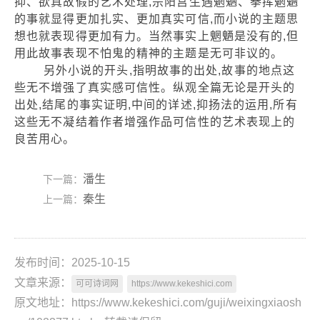
抑、欲真故假的艺术处理,宗阳宫生遇魍魉、拳挥魍魉
的事就显得更加扎实、更加真实可信,而小说的主题思
想也就表现得更加有力。当然事实上魍魉是没有的,但
用此故事表现不怕鬼的精神的主题是无可非议的。
另外小说的开头,指明故事的出处,故事的地点这
些无不增强了真实感可信性。纵观全篇无论是开头的
出处,结尾的事实证明,中间的详述,抑扬法的运用,所有
这些无不凝结着作者增强作品可信性的艺术表现上的
良苦用心。
潘生
下一篇：
秦生
上一篇：
发布时间：2025-10-15
文章来源：
可可诗词网
https://www.kekeshici.com
原文地址：https://www.kekeshici.com/guji/weixingxiaosh