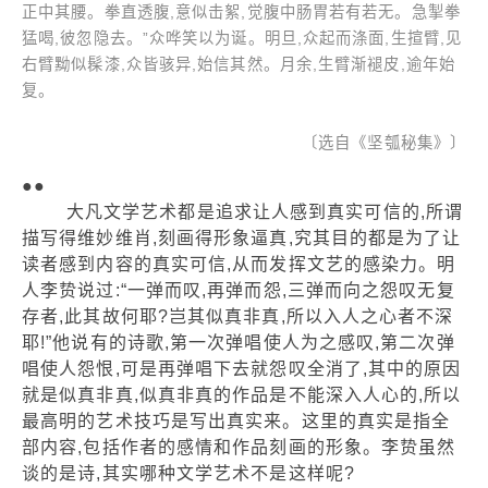
正中其腰。拳直透腹,意似击絮,觉腹中肠胃若有若无。急掣拳
猛喝,彼忽隐去。”众哗笑以为诞。明旦,众起而涤面,生揎臂,见
右臂黝似髹漆,众皆骇异,始信其然。月余,生臂渐褪皮,逾年始
复。
〔选自《坚瓠秘集》〕
●●
大凡文学艺术都是追求让人感到真实可信的,所谓
描写得维妙维肖,刻画得形象逼真,究其目的都是为了让
读者感到内容的真实可信,从而发挥文艺的感染力。明
人李贽说过:“一弹而叹,再弹而怨,三弹而向之怨叹无复
存者,此其故何耶?岂其似真非真,所以入人之心者不深
耶!”他说有的诗歌,第一次弹唱使人为之感叹,第二次弹
唱使人怨恨,可是再弹唱下去就怨叹全消了,其中的原因
就是似真非真,似真非真的作品是不能深入人心的,所以
最高明的艺术技巧是写出真实来。这里的真实是指全
部内容,包括作者的感情和作品刻画的形象。李贽虽然
谈的是诗,其实哪种文学艺术不是这样呢?