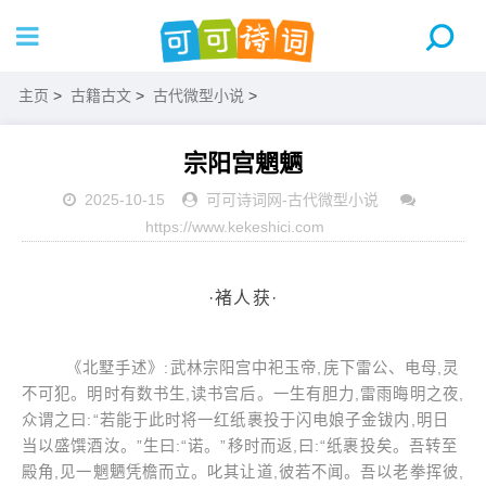
主页
>
古籍古文
>
古代微型小说
>
宗阳宫魍魉
2025-10-15
可可诗词网
-
古代微型小说
https://www.kekeshici.com
·褚人获·
《北墅手述》:武林宗阳宫中祀玉帝,庑下雷公、电母,灵
不可犯。明时有数书生,读书宫后。一生有胆力,雷雨晦明之夜,
众谓之曰:“若能于此时将一红纸裹投于闪电娘子金钹内,明日
当以盛馔酒汝。”生曰:“诺。”移时而返,曰:“纸裹投矣。吾转至
殿角,见一魍魉凭檐而立。叱其让道,彼若不闻。吾以老拳挥彼,