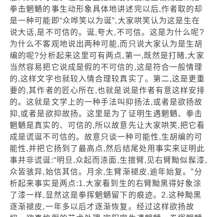
拳击魍魉的事生动形象具体地讲述完以后,作者取的却
是一种可能即“众哗笑以为诞”,大家哄笑认为这是生在
说大话,是不可信的。诞,夸大,不可信。这是为什么呢?
为什么不客观地说出两种可能,而只说大家认为是生胡
编的呢?分析起来这里可有两点,第一,既然是打睹,大家
当然容易把它说成是假的不可信的,这是符合一般情理
的,这样文字也就较入情合理较真实了。第二,这是更重
要的,其作者的匠心所在,也就是说是作者有意这样安排
的。这就是文学上的一种手法叫抑扬法,或者是欲扬故
抑,或者是欲抑故扬。这里是为了证明生遇魍魉、拳击
魍魉是真实的、可信的,所以故意先让大家哄笑,把它看
成是谎诞不可信的。故意只谈一种可能性,生胡编的可
能性,并把它扬到了最高点,然后结尾处用事实来证明此
事并非谎诞:“明旦,众起而涤面,生揎臂,见右臂黝似髹漆,
众皆骇异,始信其信。月余,生臂渐褪皮,逾年始复。”分
析起来事实是两点:1.大家看到生的右臂黝黑得好象涂
了漆一样,显然这是拳挥魍魉留下的痕迹。2.这种黝黑
逐渐褪皮,一年多以后才逐渐恢复。经过这样欲扬故