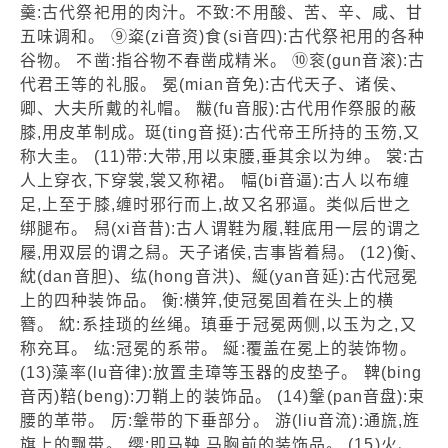
羹:古代祭祀用的肉汁。不致:不用酸、苦、辛、咸、甘
五味调和。 ⑨粢(zi音资)食(si音四):古代祭祀用的各种
谷物。 不凿:指谷物不春凿成精米。 ⑩衮(gun音滚):古
代君王等的礼服。 冕(mian音免):古代天子、诸侯、
卿、大夫所戴的礼帽。 黻(fu音服):古代用作祭服的蔽
膝,用皮革制成。珽(ting音挺):古代帝王所持的玉笏,又
称大圭。 (11)带:大带,用以束腰,垂其余以为绅。 裳:古
人上穿衣,下穿裳,裳又称裙。 幅(bi音逼):古人以布缠
足,上至于膝,缠时邪行而上,故又名邪逼。类似后世之
绑腿布。 舄(xi音昔):古人谓鞋为履,鞋底用一层的谓之
屦,用双层的谓之舄。天子诸侯,吉事皆着舄。 (12)衡、
紞(dan音胆)、纮(hong音洪)、綖(yan音延):古代冠冕
上的四种装饰品。 衡:横笄,使冠冕固着在头上的横
簪。 紞:系挂琐的丝绳。瑱垂于冠冕两侧,以玉为之,又
称充耳。 纮:冠冕的系带。 綖:覆盖在冕上的装饰物。
(13)藻率(lu音律):放置圭璋等玉器的皮垫子。 鞞(bing
音丙)鞛(beng):刀鞘上的装饰品。 (14)鞶(pan音盘):束
腰的革带。 厉:鞶带的下垂部分。 游(liu音流):通旒,旌
旗上的飘带。 缨:即马鞅,马胸前的装饰品。 (15)火、