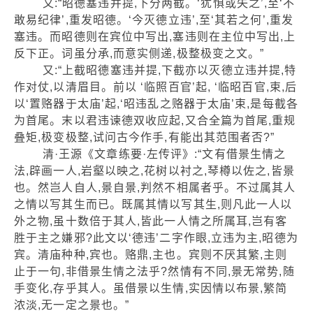
又:“昭德塞违并提,下分两截。‘犹惧或失之’,至‘不
敢易纪律’,重发昭德。‘今灭德立违’,至‘其若之何’,重发
塞违。而昭德则在宾位中写出,塞违则在主位中写出,上
反下正。词虽分承,而意实侧递,极整极变之文。”
又:“上截昭德塞违并提,下截亦以灭德立违并提,特
作对仗,以清眉目。前以 ‘临照百官’起, ‘临昭百官,束,后
以‘置赂器于太庙’起,‘昭违乱之赂器于太庙’束,是每截各
为首尾。末以君违谏德双收应起,又合全篇为首尾,重规
叠矩,极变极整,试问古今作手,有能出其范围者否?”
清·王源《文章练要·左传评》:“文有借景生情之
法,辟画一人,岩壑以映之,花树以衬之,琴樽以佐之,皆景
也。然岂人自人,景自景,判然不相属者乎。不过属其人
之情以写其生而已。既属其情以写其生,则凡此一人以
外之物,虽十数倍于其人,皆此一人情之所属耳,岂有客
胜于主之嫌邪?此文以‘德违’二字作眼,立违为主,昭德为
宾。清庙种种,宾也。赂鼎,主也。宾则不厌其繁,主则
止于一句,非借景生情之法乎?然情有不同,景无常势,随
手变化,存乎其人。虽借景以生情,实因情以布景,繁简
浓淡,无一定之景也。”