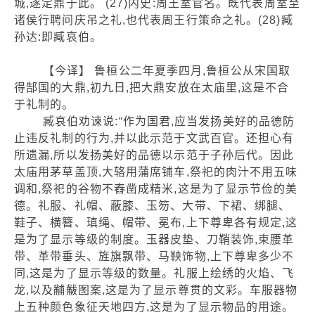
城,遂定鼎于此。 (27)内史:周王室官名。既代表周室至
诸侯行聘问庆吊之礼,也代表周王行策命之礼。(28)臧
孙达:即臧哀伯。
【今译】 鲁桓公二年夏季四月,鲁桓公从宋国取
得郜国的大鼎,初九日,把大鼎安放在太庙里,这是不合
于礼制的。
臧哀伯劝谏说:“作为国君,应当发扬美好的品德防
止违反礼制的行为,并以此示范于文武百官。还担心有
所遗漏,所以发扬美好的品德以示范于子孙后代。因此
太庙用茅草盖顶,大辂用蒲席铺车,祭祀的肉汁不用五味
调和,祭祀的谷物不舂凿成精米,这是为了显示节俭的美
德。礼服、礼帽、蔽膝、玉笏、大带、下裙、绑腿、
鞋子、横簪、瑱绳、帽带、冕布,上下尊卑各有规定,这
是为了显示等级的制度。玉器皮垫、刀鞘装饰,束腰革
带、革带垂头、旌旗飘带、马鞅饰物,上下尊卑多少不
同,这是为了显示等级的数量。礼服上绘绣的火焰、飞
龙,以及黼黻图案,这是为了显示尊贯的文彩。车服器物
上五种颜色象征天地四方,这是为了显示物品的用途。