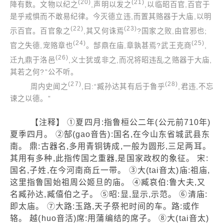
(20)
(21)
降有数。文物以纪之
,声明以发之
,以临昭百官,百官于
是乎戒惧而不敢易纪律。今灭德立违,而置其赂器于大庙,以明
(22)
(23)
示百官。百官象之
,其又何诛焉
?国家之败,由官邪也;
(24)
(25)
官之失德,宠赂章也
。郜鼎在庙,章孰甚焉?武王克商
,
(26)
迁九鼎于洛邑
,义士犹或非之,而况将昭违乱之赂器于大庙,
其若之何?”公不听。
(27)
(28)
周内史闻之
,曰:“臧孙达其有后于鲁乎
,君违,不忘
谏之以德。”
【注释】 ①夏四月:指鲁桓公二年(公元前710年)
夏季四月。 ②郜(gao音告):国名,在今山东省城武县东
南。 鼎:古器名,多用青铜铸成,一般为圆形,三足两耳。
其用有多种,此指传国之重器,是国家政权的象征。 宋:
国名,子姓,在今河南商丘一带。 ③大(tai音太)庙:祖庙,
这里指鲁国始祖周公姬旦的庙。 ④臧哀伯:鲁大夫,又
名臧孙达,臧僖伯之子。 ⑤昭:显,显示,示范。 ⑥清庙:
即太庙。 ⑦大路:玉路,天子祭祀时间的车。路:或作
辂。 越(huo音活)席:用蒲编结的席子。 ⑧大(tai音太)