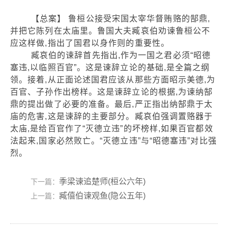
【总案】 鲁桓公接受宋国太宰华督贿赂的郜鼎,
并把它陈列在太庙里。鲁国大夫臧哀伯劝谏鲁桓公不
应这样做,指出了国君以身作则的重要性。
臧哀伯的谏辞首先指出,作为一国之君必须“昭德
塞违,以临照百官”。这是谏辞立论的基础,是全篇之纲
领。接着,从正面论述国君应该从那些方面昭示美德,为
百官、子孙作出榜样。这是谏辞立论的根据,为谏纳郜
鼎的提出做了必要的准备。最后,严正指出纳郜鼎于太
庙的危害,这是谏辞的主要部分。臧哀伯强调置赂器于
太庙,是给百官作了“灭德立违”的坏榜样,如果百官都效
法起来,国家必然败亡。“灭德立违”与“昭德塞违”对比强
烈。
季梁谏追楚师(桓公六年)
下一篇：
臧僖伯谏观鱼(隐公五年)
上一篇：