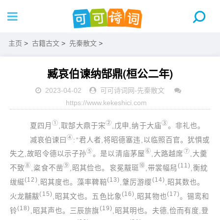
主页
>
古籍古文
>
先秦散文
>
臧哀伯谏纳郜鼎(桓公二年)
2023-04-02
可可诗词网
-
先秦散文
https://www.kekeshici.com
①
②
③
夏四月
,取郜大鼎于宋
,戊申,纳于大庙
。非礼也。
④
减哀伯谏曰
:“君人者,将昭德塞违,以临照百官。犹惧或
⑤
⑥
⑦
失之,故昭令德以示子孙
。是以清庙茅屋
,大路越席
,大羹
⑧
⑨
⑩
(11)
不致
,粢食不凿
,昭其俭也。衮冕黻珽
,带裳幅舄
,衡紞
(12)
(13)
(14)
绂綖
,昭其度也。藻率鞞鞛
,鞶厉游缨
,昭其数也。
(15)
(16)
(17)
火龙黼黻
,昭其文也。五色比象
,昭其物也
。锡鸾和
(18)
(19)
铃
,昭其声也。三辰旂旗
,昭其明也。夫德,俭而有度,登