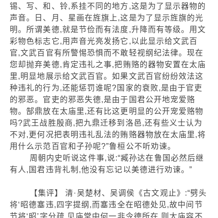
锡、写、和、铃,系挂不同的地方,这是为了显示器物的
声音。日、月、星画在旌旗上,这是为了显示旌旗的光
明。所谓美德,就是节俭而有法度,升降而有等级。用文
彩物色标志它,用声音光亮发扬它,以此显示给文武百
官,文武百官有所警惕恐惧而不敢轻视纲纪法律。现在
您却抛弃美德,肯定违礼之事,把贿赂的器物安置在太庙
里,明显地展示给文武百官。如果文武百官纷纷效法这
种违礼的行为,还能惩罚谁呢?国家的衰败,是由于官吏
的邪恶。官吏的邪恶失德,是由于国君公开地宠爱赂
物。郜鼎放在太庙里,还有比这更明显的公开宠爱赂物
吗?武王战胜殷商,把九鼎迁移到洛邑,还有些义士认为
不对,更何况把表明违礼乱法的贿赂器物放在太庙里,将
用什么示范百官和子孙呢?”鲁桓公不听劝谏。
周朝内史听说这件事,说:“臧孙达在鲁国必然后继
有人,国君违背礼制,他没有忘记以美德进行劝谏。”
【集评】 清·吴楚材、吴调侯《古文观止》:“劈头
将‘昭德塞违,四字提纲,而塞违全在昭德处见,故中间节
节将‘昭’字分疏,见庙堂中何一非令德所在,则太庙容不