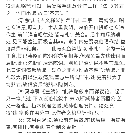
得违乱赂鼎可知。后复将塞违意分作三样写法,以冀君
之一悟而出鼎,故曰‘不忘’。”
清·余诚《古文释义》:“‘非礼,二字,一篇纲领。昭
德塞违意,原与此二字表里发明。哀伯开口提昭德塞违
作主,前半详言昭德处,皆与礼字关合。后半痛斥纳鼎
处,见不能塞违而极言其非。末引内史赞哀伯语作结,益
见纳鼎非礼矣。……此与观鱼篇皆以‘非礼’二字为一篇
主意,其记事略而陈词详亦复相类,但观鱼篇先述谏词而
后断,此篇先断而后述陈词。观鱼篇谏词绝不明言观鱼,
此篇谏词痛斥纳鼎。观鱼之非礼小,故不明言;纳鼎之非
礼较大,何以独敢痛斥,盖意中所谓非礼处,更有狠大于
纳鼎者,故借痛斥纳鼎以隐刺之。”
清·冯李骅《左绣》:“此篇略叙事而详议论。起手
只一笔点过,下以议论代叙事,末以断臧孙者断桓公,盖
又一格也。桓本弑君之贼,臧孙借题发挥。结处竟
将‘违’字移在君分中,此作者之绵里针也已。”
又:“文用直起法,通篇前整后散,前伏后应。有提有
束,有铺排,有翻跌,直作制义金针。”