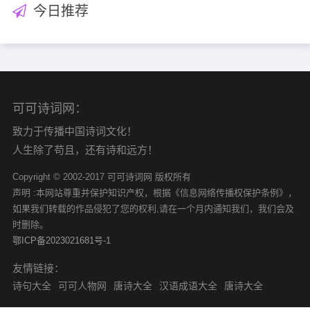
今日推荐
可可诗词网：
致力于传播中国诗词文化！
人生除了苟且，还有诗和远方！
Copyright © 2002-2017 可可诗词网 版权所有
声明 :本网站尊重并保护知识产权，根据《信息网络传播权保护条例》，
如果我们转载的作品侵犯了您的权利,请在一个月内通知我们，我们会及
时删除。
鄂ICP备2023021681号-1
友情链接：
诗句大全
可可人物网
唐诗大全
汉语成语大全
唐诗大全