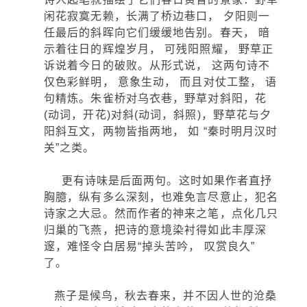
闲花寂寞无赖，长满了桥边巷口， 夕阳则一
任最后的斜晖向它们缓缓地告别。春天， 暗
示着往日的辉煌岁月， 可残阳照耀， 野草正
诉说着今日的破败。从形式说， 这两句诗不
仅色彩鲜明， 意象生动， 而且对仗工整， 语
句精炼。朱雀桥对乌衣巷，野草对斜阳，花
(动词，开花)对斜(动词，斜照)，野草花与夕
阳斜互文，两物皆指两地， 如 “秦时明月汉时
关”之类。
更有诗味是后面两句。这时如果作者直抒
胸臆，纵有多么深刻，也难免言尽意止，犯名
诗家之大忌。然而作者的神来之笔，点化几只
归巢的飞燕，把诗的意境染衬得如此丰厚深
邃，难怪令白居易“掉头苦吟， 叹赏良久”
了。
燕子是候鸟，秋去春来，并不因人世的沧桑