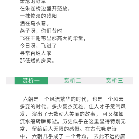
萧瑟的野草
在朱雀桥边盛开怒放，
一抹惨淡的残阳
洒在乌衣巷。
燕子呀，你们昔时
飞在王谢宅里那高大的华堂，
今日呀，飞进了
寻常百姓人家
那低矮的房梁。
赏析一
赏析二
赏析三
六朝是一个风流繁华的时代，也是一个风云
多变的时代。多少豪杰英雄、佳人才子意气风
发， 演出了无数动人美丽的故事， 可又都如
流水般转瞬即逝。历史似乎在这里显得特别无
常， 留给后人无限的感慨。在古代咏史诗
中， 六朝几乎成了 一个专题， 去此不远的唐