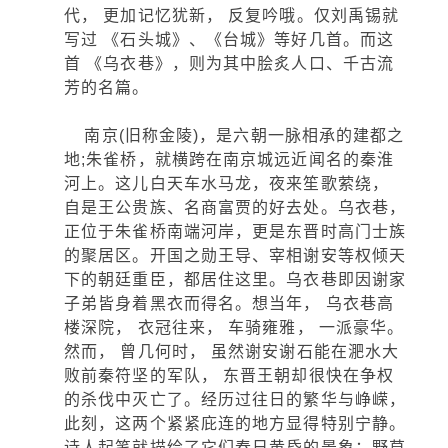
代， 更加记忆犹新， 反复吟哦。仅刘禹锡就
写过 《石头城》、《台城》等好几首。而这
首 《乌衣巷》，则为其中脍炙人口、千古流
芳的名篇。
南京(旧称金陵)，是六朝一脉相承的建都之
地;朱雀桥，就横跨在南京城远近闻名的秦淮
河上。这儿白天车水马龙，夜来笙歌萦绕，
自是王公贵族、名商富贾的好去处。乌衣巷，
正位于朱雀桥南端河岸，更是东晋时高门士族
的聚居区。开国之勋王导、宰相谢安等权倾天
下的朝廷重臣，都居住这里。乌衣巷即因谢家
子弟皆身着黑衣而得名。想当年， 乌衣巷高
楼深院， 衣冠往来， 车骑雍雅， 一派豪华。
然而， 曾几何时， 虽然谢安谢石能在淝水大
败前秦符坚的军队， 东晋王朝却很快在争权
的杀伐中灭亡了。经历过往日的繁华与峥嵘，
此刻，这两个紧紧庇连的地方显得特别宁静。
诗人起笔就描绘了它们春日黄昏的景象：野草