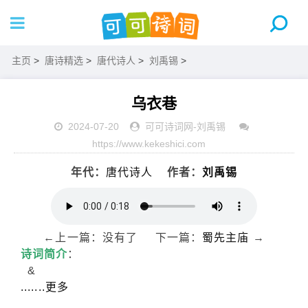
主页
>
唐诗精选
>
唐代诗人
>
刘禹锡
>
乌衣巷
2024-07-20
可可诗词网
-
刘禹锡
https://www.kekeshici.com
年代：
唐代诗人
作者：
刘禹锡
←上一篇：没有了 下一篇：
蜀先主庙
→
诗词简介
：
&
.......更多