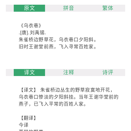
原文
拼音
繁体
《乌衣巷》
.[唐].刘禹锡.
朱雀桥边野草花，乌衣巷口夕阳斜。
旧时王谢堂前燕，飞入寻常百姓家。
译文
注释
诗评
【译文】 朱雀桥边丛生的野草寂寞地开花，
乌衣巷口惨淡的夕阳斜挂。当年王谢华堂前的
燕子，已飞入平常的百姓人家。
【翻译】
今译