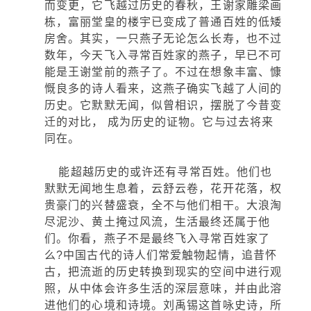
而变更，它飞越过历史的春秋，王谢家雕梁画
栋，富丽堂皇的楼宇已变成了普通百姓的低矮
房舍。其实，一只燕子无论怎么长寿，也不过
数年，今天飞入寻常百姓家的燕子，早已不可
能是王谢堂前的燕子了。不过在想象丰富、慷
慨良多的诗人看来，这燕子确实飞越了人间的
历史。它默默无闻，似曾相识，摆脱了今昔变
迁的对比， 成为历史的证物。它与过去将来
同在。
能超越历史的或许还有寻常百姓。他们也
默默无闻地生息着，云舒云卷，花开花落，权
贵豪门的兴替盛衰，全不与他们相干。大浪淘
尽泥沙、黄土掩过风流，生活最终还属于他
们。你看，燕子不是最终飞入寻常百姓家了
么?中国古代的诗人们常爱触物起情，追昔怀
古，把流逝的历史转换到现实的空间中进行观
照，从中体会许多生活的深层意味，并由此溶
进他们的心境和诗境。刘禹锡这首咏史诗，所