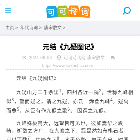
主页
>
年代诗词
>
唐宋散文
>
元结《九疑图记》
2024-06-03
可可诗词网
-
唐宋散文
https://www.kekeshici.com
元结《九疑图记》
1
2
九疑山方二千余里
，四州各近一隅
，世称九峰相
3
4
似
，望而疑之，谓之九疑。亦云：舜登九峰
，疑禹
5
6
而悲
，从臣有作九疑之歌
， 因谓之九疑。
九峰殊极高大，远望皆可见也，彼如嵩华之峻
崎，衡岱之方广，在九峰之下，磊磊然如布棋石者，
7
8
可以百数
，中峰之下
，水无鱼鳖，林无鸟兽。时闻