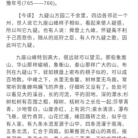
豫年号(765——766)。
【今译】 九疑山方园二千余里，四边各邻近一个
州，世人说它九座山峰样子相似，看起来使人疑惑，
所以叫它九疑。也有人说：舜登上九峰，怀疑禹不利
于己而悲伤，随从的巡狩之臣，有人作九疑之歌，因
此叫它九疑。
九座山峰特别高大，很远就可以望见。那些象嵩
山、华山那样峻峭，象衡山、泰山那样广大的山，布
列在九疑山下，就如棋盘上密布的棋子似的，可以成
百地数。中峰之下，水里无鱼鳖，树林里无鸟兽。常
常听到象蝉鸣蝇飞的声音，仔细听又没有了。处处可
以看见大的溪谷，长的河流，平的田地，深的潭水;杉
树松树有百围之粗，榕树、栝树与之长在一起;莎草青
青，沙地雪白，山崖赤红，上有洞穴;泉水清凉，瀑布
飞悬，斑竹奇异，山花烂熳，峰回路转之处，似乎住
有人家。有九条水流发源于山中，四条流灌于南海，
五条北流，汇合于洞庭。如果推测九疑山的高低，挨