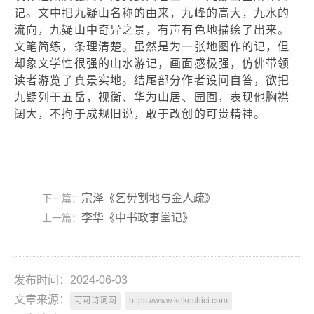
记。文中把九疑山名称的由来，九峰的高大，九水的
流向，九疑山中奇异之景，有声有色地描绘了出来。
文笔简练，条理清楚。虽然是为一张地图作的记，但
却象文学性很强的山水游记，画面感极强，仿佛带领
读者游览了真景实地。结尾部分作者设问自答，欲把
九疑列于五岳，视衡、华为山居、园囿，表现他胸襟
阔大，不拘于成规旧说，敢于改创的可贵精神。
宗泽《乞毋割地与金人疏》
下一篇：
李华《中书政事堂记》
上一篇：
发布时间：2024-06-03
文章来源：
可可诗词网
https://www.kekeshici.com