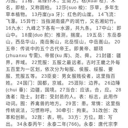
为围。 11榕：常绿乔木，生南方。栝(kuai 桧)：木
名，即桧，又称圆柏。 12莎(suo 梭)：莎草，多年生
草本植物。 13丹崖(ya 牙)：红色的山崖。 14飞流：
飞瀑。15异竹：当指湖南盛产的斑竹，又名湘妃竹。
16九水：九峰之下各有一水源，共九条。 17中山：即
山中。 18度(duo 舵)：推测，揣度。 19五岳：东岳泰
山，西岳华山，南岳衡山，北岳恒山，中岳嵩山。 20
五帝：传说中的五个古代帝王。即黄帝、颛顼
(zhuanxu 专需)、帝喾(ku 库)、尧、舜。 21封疆：疆
界，界域。 22荒服：五服之最远者。古时王畿之外每
五百里为一区划，依次分为甸服、侯服、绥服、要
服、荒服五等。 23臣妾：男女服贱役者，这里指百
姓。 24国门：国都，京城。 25涯际：边界。 26边陲
(chui 垂)：边疆，国境。27当合：应该。合，应。 28
逸者：隐士。封君：受封邑的人。表：标志，此用作
动词。囿：养禽兽的地方。 29苦：患。常情：这里指
传统说法，习惯称呼。 30牵引：拘束。 31改创：改
革和创新。 32旌：表，明。 33方：方位。题：写
出。 34永泰丙午：永泰二年(766)。永泰：唐代宗李