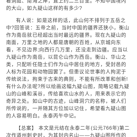
着洞庭、南海之岸，直上约二三百里。不知中国境内
的大山，如九疑山这样的有多少?
有人说：如是这样的话，此山何不排列于五岳之
中?回答说：五帝之前，当时中国的疆界还狭小，衡山
作为南岳就已经超出当时最远的疆界。现在九疑山的
南面，万里之地的人都是唐朝的百姓，从京城向东
看，不见边界;向西行几万里，还没走到边疆。应当以
九疑山作为南岳，以昆仑山作为西岳。衡山、华山之
类，只配听任隐士们作为山中居住的地方，受封邑的
人标为花园和动物园罢了。但患议论世事的人拘泥于
传统说法，拘束于古来的典则，不能有所改革和创新!
有什么办法呢?所以绘画这幅九疑山图，简略记载九疑
山的山峰和溪谷，传给喜欢山水的人，用来表示它的
奇异之处。如山中的古迹，山峰洞穴的名称，被人们
所传说的，一并随其方位加以记住，希望看九疑山图
的人容易明白。永泰丙午中记。
【总案】 本文是元结在永泰二年(公元766年)第二
次作道州刺史时，为其封内名山——九疑山图所作的