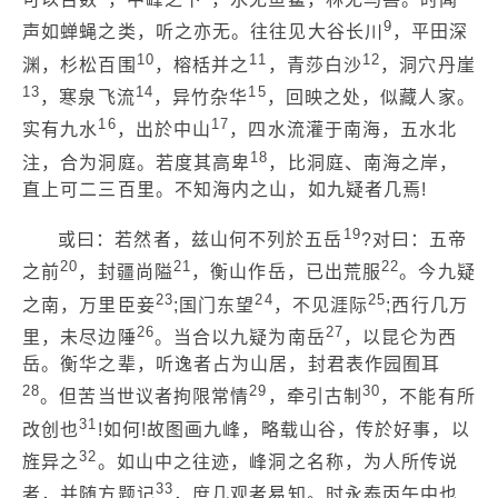
9
声如蝉蝇之类，听之亦无。往往见大谷长川
，平田深
10
11
12
渊，杉松百围
，榕栝并之
，青莎白沙
，洞穴丹崖
13
14
15
，寒泉飞流
，异竹杂华
，回映之处，似藏人家。
16
17
实有九水
，出於中山
，四水流灌于南海，五水北
18
注，合为洞庭。若度其高卑
，比洞庭、南海之岸，
直上可二三百里。不知海内之山，如九疑者几焉!
19
或曰：若然者，兹山何不列於五岳
?对曰：五帝
20
21
22
之前
，封疆尚隘
，衡山作岳，已出荒服
。今九疑
23
24
25
之南，万里臣妾
;国门东望
，不见涯际
;西行几万
26
27
里，未尽边陲
。当合以九疑为南岳
，以昆仑为西
岳。衡华之辈，听逸者占为山居，封君表作园囿耳
28
29
30
。但苦当世议者拘限常情
，牵引古制
，不能有所
31
改创也
!如何!故图画九峰，略载山谷，传於好事，以
32
旌异之
。如山中之往迹，峰洞之名称，为人所传说
33
者，并随方题记
，庶几观者易知。时永泰丙午中也