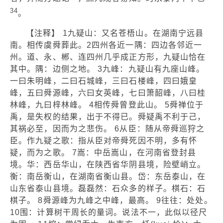
34
。
【注释】 1九疑山：又名苍梧山。在湖南宁远县
南。相传虞舜葬此。2四州各近一隅：四边各邻近一
州。道、永、郴、连四州几乎成正方形，九疑山恰在
其中。隅：边侧之地。 3九峰：九疑山有九座山峰。
一曰朱明峰，二曰石城峰，三曰石楼峰，四曰娥皇
峰，五曰舜源峰，六曰女英峰，七曰箫韶峰，八曰桂
林峰，九曰梓林峰。 4相传舜曾登此山。 5舜禅位于
禹，是失权的结果，出于不得已。舜疑禹不利于己，
其祸必至，因而为之悲伤。 6从臣：随从帝舜巡狩之
臣。作九疑之歌：指从臣对帝舜死因不明，多有怀
疑，而为之歌。 7嵩：中岳嵩山，在河南省登封县
境。华：西岳华山，在陕西省华阴县境，险壁峭立。
衡：南岳衡山，在湖南省衡山县。岱：东岳泰山，在
山东省泰山县境。磊磊然：石众多的样子。棋石：石
棋子。 8舜源峰为九峰之中峰，最高。 9往往：处处。
10围：计算树干周长的量词。说法不一，此似以径尺