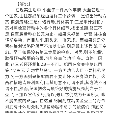
【解说】
在现实生活中,小至于一件具体事情,大至管理一
个国家,往往都必须经由这样三个步骤:一是订出行动方
案,谋划策略;二是付诸行动,具体实干;三是用计划和方
案对照检查行动中的各个具体细节,找出差距,修正不
足,直至最后称心如意为止。如果忽视第一步骤,往往会
轻举妄动、盲目从事,到头来一事无成。而如果只是停
留在筹划谋略阶段而不加以实施,则是纸上谈兵,流于空
幻。至于如果没有第三步骤的检查、对照,则不能保证
取得预先所要的效果,可能会事倍功半,多走弯路。因
此,这三者环环相扣,缺一不可。纪国在金壶中刻以国
策:“食鱼无反,勿乘驽马”。一方面劝告大臣不要耗尽民
力,另一方面则是提醒国君不要让坏人在身边弄权。这
两种措施皆是利国利民,其用意不可谓不善,其方法不可
谓不佳,然而,纪国把这两项绝好的措施只是刻之于金
壶,而不加以宣传实行,所以,最后它仍然为齐国所灭,逃
不脱失败的命运。在这里,纪国刻在精美金壶上的丹书
到底有什么用处呢?那些动嘴不动手的酸儒们,到底又
能干出什么惊天动地的业绩呢?而另一方面,那些只向