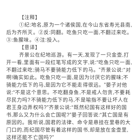
【注释】
①纪:地名,原为一个诸侯国,在今山东省寿光县南,
后为齐所灭。②反:同翻。吃鱼只吃一面,不翻过来吃。
③:鱼腥味。④注:投入。
【意译】
齐景公在纪地巡游。有一天,发现了一只金壶,打
开一看,里面有一段红笔写成的文字,说:“吃鱼只吃一面,
不翻过来吃;骑马不要骑能力低下的马。”齐景公说:“对
啊!确实如此。吃鱼只吃一面,是因为讨厌它的腥味;不
骑能力低下的马,是因为它不能走得很远。”晏子对他
说:“不是这个意思。不吃翻身鱼,不是戒人勿贪,不要耗
尽民力吗?不骑能力低下的马,不是喻指不要让坏人在
君王身边弄权吗?”齐景公说:“既然纪国有这样好的国
书,那么又为什么会亡国呢?”晏子回答说:“其亡国是有
原因的。我听说,国君的法律、命令是悬挂在里巷的大
门口的,而纪国尽管有着这样的国书,却是放在金壶里,
这样还能不亡国吗?”