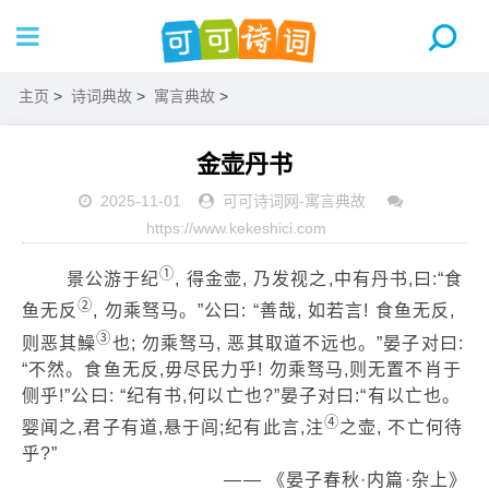
主页
>
诗词典故
>
寓言典故
>
金壶丹书
2025-11-01
可可诗词网
-
寓言典故
https://www.kekeshici.com
①
景公游于纪
, 得金壶, 乃发视之,中有丹书,曰:“食
②
鱼无反
, 勿乘驽马。”公曰: “善哉, 如若言! 食鱼无反,
③
则恶其鱢
也; 勿乘驽马, 恶其取道不远也。”晏子对曰:
“不然。食鱼无反,毋尽民力乎! 勿乘驽马,则无置不肖于
侧乎!”公曰: “纪有书,何以亡也?”晏子对曰:“有以亡也。
④
婴闻之,君子有道,悬于闾;纪有此言,注
之壶, 不亡何待
乎?”
—— 《晏子春秋·内篇·杂上》