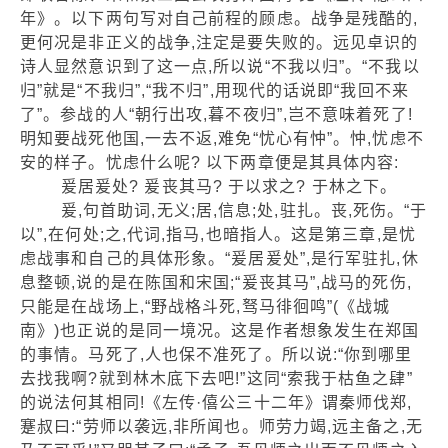
年》。以下两句写对自己前程的顾虑。战争是残酷的,
更何况是非正义的战争,注定是要失败的。远见卓识的
诗人显然意识到了这一点,所以说“不我以归”。“不我以
归”就是“不我归”,“我不归”,用现代的话说即“我回不来
了”。参战的人“朝行出攻,暮不夜归”,岂不意味着死了!
明知要战死他国,一去不返,难免“忧心有忡”。忡,忧虑不
安的样子。忧虑什么呢? 以下两章便是其具体内容:
爰居爰处? 爰丧其马? 于以求之? 于林之下。
爰,句首助词,无义;居,信息;处,驻扎。丧,死伤。“于
以”,在何处;之,代词,指马,也暗指人。这是第三章,是忧
虑战事和自己的具体形象。“爰居爰处”,是行军驻扎,休
息整顿,说的是在陈国和宋国;“爰丧其马”,战马的死伤,
只能是在战场上,“野战格斗死,驽马徘徊鸣”(《战城
南》)也正说的是同一境况。这是作者想象发生在郑国
的事情。马死了,人也保不准死了。所以说:“你到哪里
去找我啊?就到林木底下去吧!”这同“索我于枯鱼之肆”
的说法何其相同!《左传·僖公三十二年》谓秦师伐郑,
蹇叔曰:“劳师以袭远,非所闻也。师劳力竭,远主备之,无