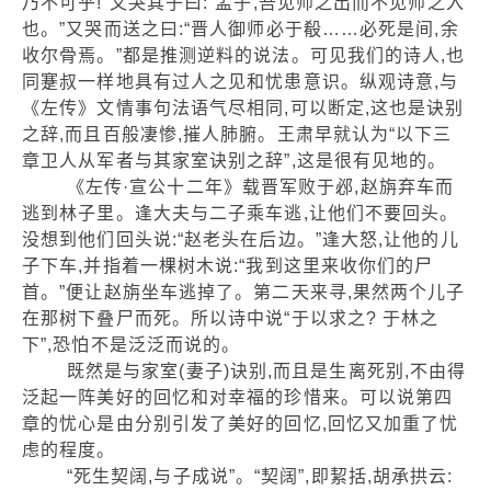
乃不可乎!”又哭其子曰:“孟子,吾见师之出而不见师之入
也。”又哭而送之曰:“晋人御师必于殽……必死是间,余
收尔骨焉。”都是推测逆料的说法。可见我们的诗人,也
同蹇叔一样地具有过人之见和忧患意识。纵观诗意,与
《左传》文情事句法语气尽相同,可以断定,这也是诀别
之辞,而且百般凄惨,摧人肺腑。王肃早就认为“以下三
章卫人从军者与其家室诀别之辞”,这是很有见地的。
《左传·宣公十二年》载晋军败于邲,赵旃弃车而
逃到林子里。逢大夫与二子乘车逃,让他们不要回头。
没想到他们回头说:“赵老头在后边。”逢大怒,让他的儿
子下车,并指着一棵树木说:“我到这里来收你们的尸
首。”便让赵旃坐车逃掉了。第二天来寻,果然两个儿子
在那树下叠尸而死。所以诗中说“于以求之? 于林之
下”,恐怕不是泛泛而说的。
既然是与家室(妻子)诀别,而且是生离死别,不由得
泛起一阵美好的回忆和对幸福的珍惜来。可以说第四
章的忧心是由分别引发了美好的回忆,回忆又加重了忧
虑的程度。
“死生契阔,与子成说”。“契阔”,即絜括,胡承拱云: