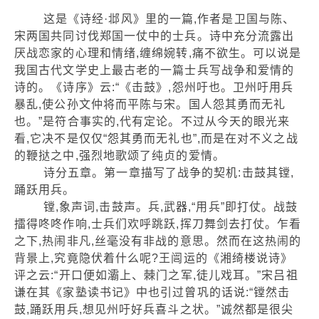
这是《诗经·邶风》里的一篇,作者是卫国与陈、
宋两国共同讨伐郑国一仗中的士兵。诗中充分流露出
厌战恋家的心理和情绪,缠绵婉转,痛不欲生。可以说是
我国古代文学史上最古老的一篇士兵写战争和爱情的
诗的。《诗序》云:“《击鼓》,怨州吁也。卫州吁用兵
暴乱,使公孙文仲将而平陈与宋。国人怨其勇而无礼
也。”是符合事实的,代有定论。不过从今天的眼光来
看,它决不是仅仅“怨其勇而无礼也”,而是在对不义之战
的鞭挞之中,强烈地歌颂了纯贞的爱情。
诗分五章。第一章描写了战争的契机:击鼓其镗,
踊跃用兵。
镗,象声词,击鼓声。兵,武器,“用兵”即打仗。战鼓
擂得咚咚作响,士兵们欢呼跳跃,挥刀舞剑去打仗。乍看
之下,热闹非凡,丝毫没有非战的意思。然而在这热闹的
背景上,究竟隐伏着什么呢?王闿运的《湘绮楼说诗》
评之云:“开口便如灞上、棘门之军,徒儿戏耳。”宋吕祖
谦在其《家塾读书记》中也引过曾巩的话说:“镗然击
鼓,踊跃用兵,想见州吁好兵喜斗之状。”诚然都是很尖