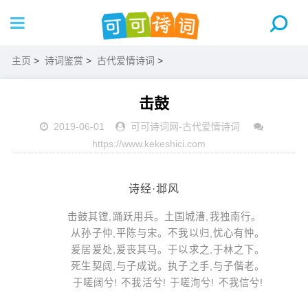
主页
>
诗词鉴赏
>
古代爱情诗词
>
击鼓
2019-06-01
可可诗词网
-
古代爱情诗词
https://www.kekeshici.com
诗经·邶风
击鼓其镗,踊跃用兵。土国城漕,我独南行。
从孙子仲,平陈与宋。不我以归,忧心有忡。
爰居爰处,爰丧其马。于以求之,于林之下。
死生契阔,与子成说。执子之手,与子偕老。
于嗟阔兮! 不我活兮! 于嗟洵兮! 不我信兮!