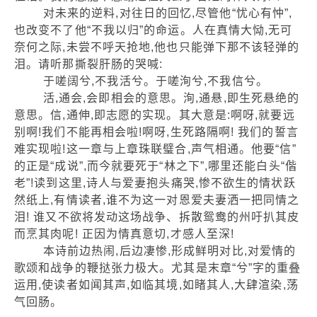
对未来的逆料,对往日的回忆,尽管他“忧心有忡”,
也改变不了他“不我以归”的命运。人在真情大恸,无可
奈何之际,未尝不呼天抢地,他也只能弹下那不该轻弹的
泪。请听那撕裂肝肠的哭喊:
于嗟阔兮,不我活兮。于嗟洵兮,不我信兮。
活,通会,会即相会的意思。洵,通悬,即生死悬绝的
意思。信,通伸,即志愿的实现。其大意是:啊呀,就要远
别啊!我们不能再相会啦!啊呀,生死路隔啊! 我们的誓言
难实现啦!这一章与上章珠联璧合,声气相通。他要“信”
的正是“成说”,而今就要死于“林之下”,哪里还能白头“偕
老”!读到这里,诗人与爱妻抱头痛哭,惨不欲生的情状跃
然纸上,有情读者,谁不为这一对恩爱夫妻洒一把同情之
泪! 谁又不欲将发动这场战争、拆散鸳鸯的州吁扒其皮
而烹其肉呢! 正因为情真意切,才感人至深!
本诗前边热闹,后边凄惨,形成鲜明对比,对爱情的
歌颂和战争的鞭挞张力极大。尤其是末章“兮”字的重叠
运用,使读者如闻其声,如临其境,如睹其人,大肆渲染,荡
气回肠。