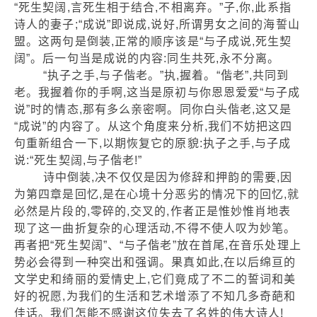
“死生契阔,言死生相于结合,不相离弃。”子,你,此系指
诗人的妻子;“成说”即说成,说好,所谓男女之间的海誓山
盟。这两句是倒装,正常的顺序该是“与子成说,死生契
阔”。后一句当是成说的内容:同生共死,永不分离。
“执子之手,与子偕老。”执,握着。“偕老”,共同到
老。我握着你的手啊,这当是原初与你恩恩爱爱“与子成
说”时的情态,那有多么亲密啊。同你白头偕老,这又是
“成说”的内容了。从这个角度来分析,我们不妨把这四
句重新组合一下,以期恢复它的原貌:执子之手,与子成
说:“死生契阔,与子偕老!”
诗中倒装,决不仅仅是因为修辞和押韵的需要,因
为第四章是回忆,是在心境十分恶劣的情况下的回忆,就
必然是片段的,零碎的,交叉的,作者正是惟妙惟肖地表
现了这一曲折复杂的心理活动,不得不使人叹为妙笔。
再者把“死生契阔”、“与子偕老”放在首尾,在音乐处理上
势必会得到一种突出和强调。果真如此,在以后绵亘的
文学史和绮丽的爱情史上,它们竟成了不二的誓词和美
好的祝愿,为我们的生活和艺术增添了不知几多奇葩和
佳话。我们怎能不感谢这位失去了名姓的伟大诗人!