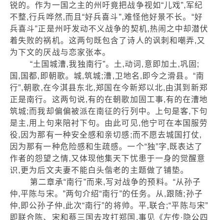
锐的。作为一国之主的州吁竟把战争视如“儿戏”,军纪
不整,行兵哗然,而且“好兵喜斗”,难怪他好景不长。“好
兵喜斗”正是州吁发动不义战争的契机,热闹之中却潜伏
着失败的祸机。这两句既包含了诗人的讽刺和嘲弄,又
为下文的厌战与恋家张本。
“土国城漕,我独南行”。土,动词,意即加土,巩固;
国,国都,即朝歌。城,筑城;漕,卫地名,即今之滑县。“南
行”,朝歌,在今淇县东北,郑国在今新郑以北,由淇到新郑
正是南行。这两句说,有的在朝歌加固工事,有的在漕地
筑城;而我却偏偏被派在南征的行列中。上句是客,下句
是主,用上句来陪衬下句。由此可见,他宁可在本国服劳
役,因为那有一种安全感和亲切感;而不愿去城国打仗,
因为那有一种危险感和生疏感。一个“独”字,既表达了
作者的怨望之情,又体现他集天下忧患于一身的觉醒意
识,更为后文夫妻不能白头偕老的主题做了铺垫。
第二章承“南行”而来,写对战争的预料。“从孙子
仲,平陈与宋。”两句介绍“南行”的任务。从,跟随;孙子
仲,即公孙子仲,此次“南行”的将帅。平,联合;“平陈与宋”
即联合陈、宋和蔡三国去攻打郑国,事见《左传·隐公四