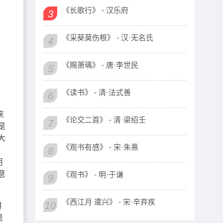
《长歌行》 - 汉乐府
3
《采葵莫伤根》 - 汉·无名氏
4
《赐萧瑀》 - 唐·李世民
5
《读书》 - 清·法式善
6
来
《论交二首》 - 清·梁绍壬
7
是
大
《观书有感》 - 宋·朱熹
8
用
意
《观书》 - 明·于谦
9
《西江月 遣兴》 - 宋·辛弃疾
10
讲
是