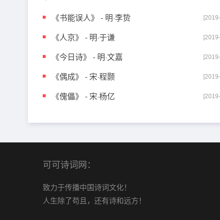
《书能误人》 - 明·李贽
[2019
《人京》 - 明·于谦
[2019
《今日诗》 - 明·文嘉
[2019
《偶成》 - 宋·程颢
[2019
《傀儡》 - 宋·杨亿
[2019
可可诗词网：
致力于传播中国诗词文化！
人生除了苟且，还有诗和远方！