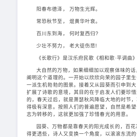
阳春布德泽， 万物生光辉。
常恐秋节至， 焜黄华叶衰。
百川东到海， 何时复西归?
少壮不努力， 老大徒伤悲!
《长歌行》是汉乐府民歌《相和歌·平调曲
大自然的万物，如果细细加以观察体味的话
阐明这个道理的。一开始以欣欣向荣的园子里生
一派生机勃勃的图景。接着又从园葵而引申到大
扩展了诗歌的意境，其目的在于启发人们要珍惜
的，春天过后，就是萧瑟秋风降临大地的时节，
得极有深意。按照人们的普遍愿望，自然是希望
志为转移的，这就更加强了珍惜春光的用意。
园葵、万物都是靠春天的阳光成长的，百花
得更透些，诗人又变换一个角度，以滚滚东流的