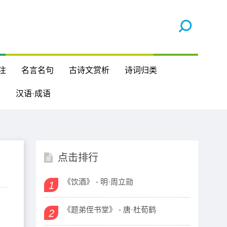
注
名言名句
古诗文赏析
诗词归类
汉语·成语
点击排行
《饮酒》 - 明·周立勋
1
《题弟侄书堂》 - 唐·杜荀鹤
2