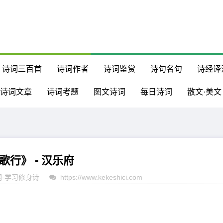
诗词三百首
诗词作者
诗词鉴赏
诗句名句
诗经译
诗词文章
诗词考题
图文诗词
每日诗词
散文·美文
歌行》 - 汉乐府
网
-
学习修身诗
https://www.kekeshici.com