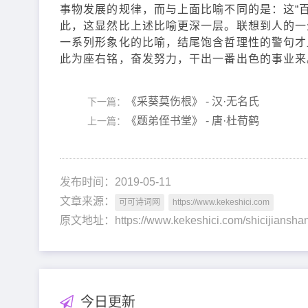
事物发展的规律，而与上面比喻不同的是：这“
此，这显然比上述比喻更深一层。联想到人的一
一系列形象化的比喻，结尾饱含哲理性的警句才
此为座右铭，奋发努力，干出一番出色的事业来
《采葵莫伤根》 - 汉·无名氏
下一篇：
《题弟侄书堂》 - 唐·杜荀鹤
上一篇：
发布时间：2019-05-11
文章来源：
可可诗词网
https://www.kekeshici.com
原文地址：https://www.kekeshici.com/shicijian
今日更新